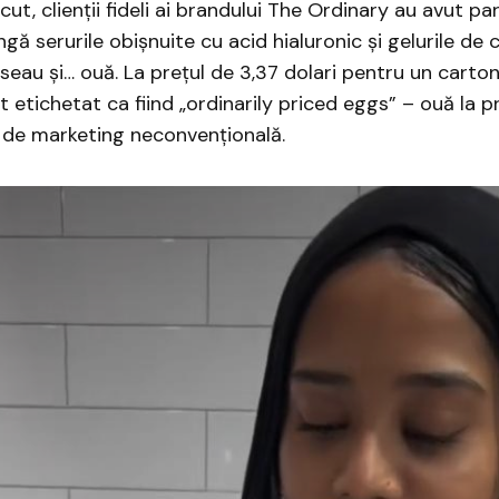
ut, clienții fideli ai brandului The Ordinary au avut pa
ngă serurile obișnuite cu acid hialuronic și gelurile de c
seau și… ouă. La prețul de 3,37 dolari pentru un carton
t etichetat ca fiind „ordinarily priced eggs” – ouă la p
 de marketing neconvențională.