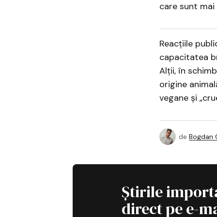
care sunt mai 
Reacțiile publi
capacitatea b
Alții, în schi
origine animal
vegane și „cru
de
Bogdan C
Știrile import
direct pe e-ma