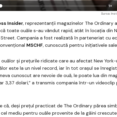
1×
Sursa: In
ss Insider
, reprezentanții magazinelor The Ordinary 
că toate ouăle s-au vândut rapid, atât în locația din No
 Street. Campania a fost realizată în parteneriat cu e
onvențional
MSCHF
, cunoscută pentru inițiativele sale 
 ouălor și prețurile ridicate care au afectat New York-u
uălor este la un nivel record, iar în tot orașul se înregist
neva cunoscut are nevoie de ouă, le poate lua din ma
r 3,37 dolari,” a transmis compania într-un videoclip
e că, deși prețul practicat de The Ordinary părea simb
 cel mediu pentru ouăle provenite de la găini crescute 