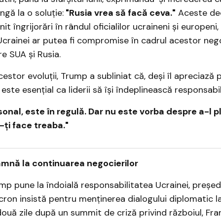
ngă la o soluție:
"Rusia vrea să facă ceva."
Aceste decl
nit îngrijorări în rândul oficialilor ucraineni și europeni
Ucrainei ar putea fi compromise în cadrul acestor nego
re SUA și Rusia.
estor evoluții, Trump a subliniat că, deși îl apreciază p
 este esențial ca liderii să își îndeplinească responsabili
rsonal, este în regulă. Dar nu este vorba despre a-l 
-ți face treaba."
mnă la continuarea negocierilor
mp pune la îndoială responsabilitatea Ucrainei, președ
n insistă pentru menținerea dialogului diplomatic la
ouă zile după un summit de criză privind războiul, Fra