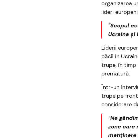
organizarea un
lideri europeni
"Scopul est
Ucraina și 
Liderii europen
păcii în Ucrain
trupe, în timp
prematură.
Într-un interv
trupe pe front,
considerare du
"Ne gândim 
zone care n
menținere 