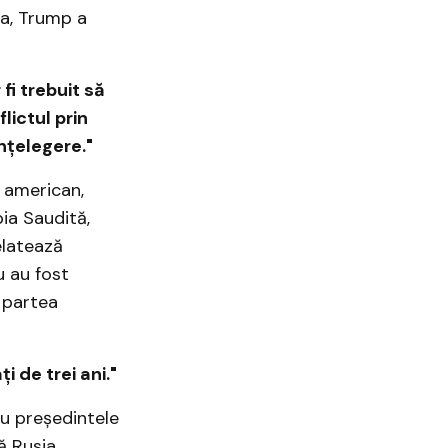
da, Trump a
fi trebuit să
lictul prin
înțelegere."
t american,
bia Saudită,
elatează
u au fost
n partea
i de trei ani."
cu președintele
că Rusia