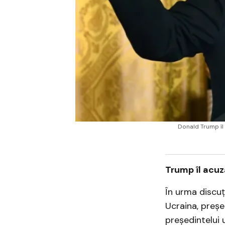
Donald Trump îl 
Trump îl acuz
În urma discuți
Ucraina, preșe
președintelui 