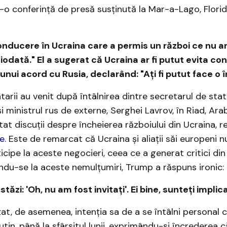
tr-o conferință de presă susținută la Mar-a-Lago, Flori
onducere în Ucraina care a permis un război ce nu ar 
iodată." El a sugerat că Ucraina ar fi putut evita conf
unui acord cu Rusia, declarând: "Ați fi putut face o 
rii au venit după întâlnirea dintre secretarul de sta
i ministrul rus de externe, Serghei Lavrov, în Riad, Ara
at discuții despre încheierea războiului din Ucraina, r
e.
Este de remarcat că Ucraina și aliații săi europeni n
ticipe la aceste negocieri, ceea ce a generat critici di
rindu-se la aceste nemulțumiri, Trump a răspuns ironic:
tăzi: 'Oh, nu am fost invitați'. Ei bine, sunteți implicaț
t, de asemenea, intenția sa de a se întâlni personal 
utin, până la sfârșitul lunii, exprimându-și încrederea 