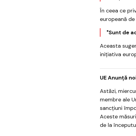
În ceea ce pri
europeană de m
"Sunt de ac
Aceasta sugere
inițiativa eur
UE Anunță noi
Astăzi, miercu
membre ale Un
sancțiuni împo
Aceste măsuri 
de la începutul