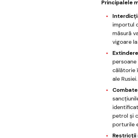
Principalele m
Interdicț
importul d
măsură va
vigoare la
Extinderea
persoane ș
călătorie 
ale Rusiei.
Combatere
sancțiunil
identifica
petrol și 
porturile 
Restricții