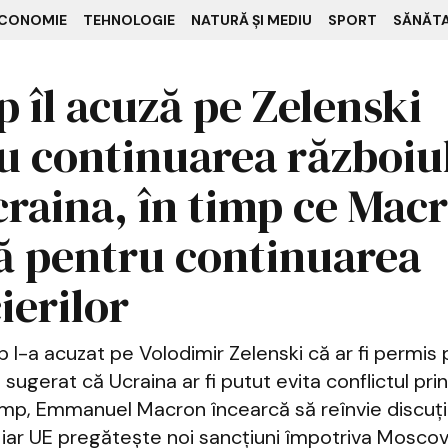
CONOMIE
TEHNOLOGIE
NATURĂ ȘI MEDIU
SPORT
SĂNĂT
 îl acuză pe Zelenski
u continuarea războiu
craina, în timp ce Mac
tă pentru continuarea
ierilor
l-a acuzat pe Volodimir Zelenski că ar fi permis 
a sugerat că Ucraina ar fi putut evita conflictul pri
timp, Emmanuel Macron încearcă să reînvie discuț
iar UE pregătește noi sancțiuni împotriva Moscov