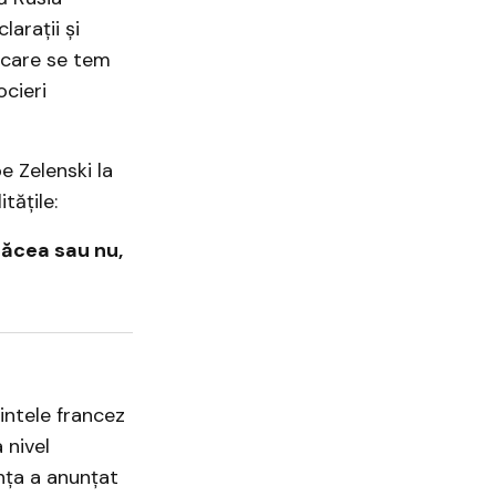
arații și
, care se tem
cieri
e Zelenski la
tățile:
plăcea sau nu,
intele francez
 nivel
nța a anunțat