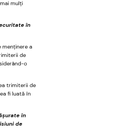
 mai mulți
ecuritate în
de menținere a
imiterii de
nsiderând-o
a trimiterii de
a fi luată în
ășurate în
isiuni de