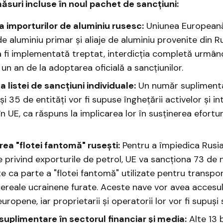
ăsuri incluse în noul pachet de sancțiuni:
ia importurilor de aluminiu rusesc:
Uniunea Europeană
e aluminiu primar și aliaje de aluminiu provenite din R
 fi implementată treptat, interdicția completă urmând
 un an de la adoptarea oficială a sancțiunilor.
 listei de sancțiuni individuale:
Un număr supliment
i 35 de entități vor fi supuse înghețării activelor și int
în UE, ca răspuns la implicarea lor în susținerea efortur
a "flotei fantomă" rusești:
Pentru a împiedica Rusia
e privind exporturile de petrol, UE va sancționa 73 de 
te ca parte a "flotei fantomă" utilizate pentru transpor
cereale ucrainene furate. Aceste nave vor avea accesul 
europene, iar proprietarii și operatorii lor vor fi supuși 
 suplimentare în sectorul financiar și media:
Alte 13 