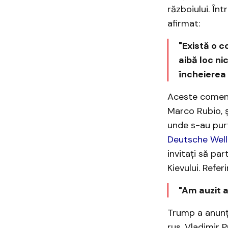
războiului. În
afirmat:
"Există o c
aibă loc nic
încheierea 
Aceste comenta
Marco Rubio, ș
unde s-au purt
Deutsche Well
invitați să par
Kievului. Refe
"Am auzit as
Trump a anunța
rus, Vladimir P