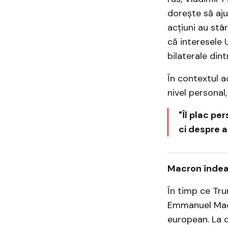
dorește să aju
acțiuni au stâr
că interesele 
bilaterale dint
În contextul ac
nivel personal,
"Îl plac pe
ci despre a
Macron îndea
În timp ce Tru
Emmanuel Macro
european. La d