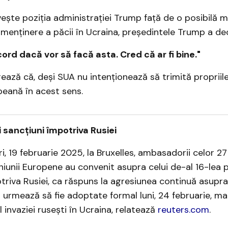
vește poziția administrației Trump față de o posibilă m
enținere a păcii în Ucraina, președintele Trump a dec
ord dacă vor să facă asta. Cred că ar fi bine."
ază că, deși SUA nu intenționează să trimită propriile 
opeană în acest sens.
 sancțiuni împotriva Rusiei
ri, 19 februarie 2025, la Bruxelles, ambasadorii celor 2
iunii Europene au convenit asupra celui de-al 16-lea 
triva Rusiei, ca răspuns la agresiunea continuă asupra
urmează să fie adoptate formal luni, 24 februarie, ma
 invaziei rusești în Ucraina, relatează
reuters.com
.