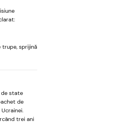
isiune
larat:
trupe, sprijină
7 de state
pachet de
 Ucrainei.
rcând trei ani