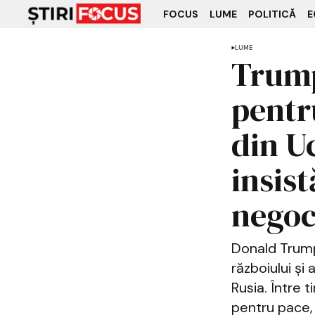
FOCUS
LUME
POLITICĂ
E
LUME
Trump
pentr
din U
insis
negoc
Donald Trump 
războiului și 
Rusia. Între 
pentru pace, 