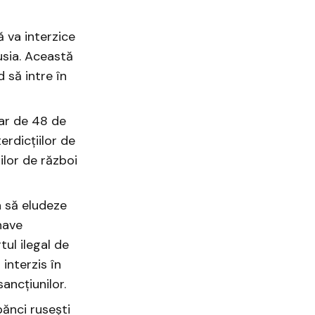
 va interzice
usia. Această
 să intre în
ar de 48 de
erdicțiilor de
ilor de război
 să eludeze
nave
tul ilegal de
interzis în
sancțiunilor.
bănci rusești