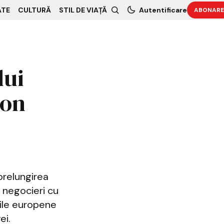
ATE
CULTURĂ
STIL DE VIAȚĂ
Autentificare
ABONARE
lui
ron
prelungirea
n negocieri cu
iile europene
ei.