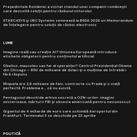
Președintele României a vizitat standul unei companii românești
care dezvoltă soluții pentru războiul viitorului
STARC4SYS și URC Systems semnează la BSDA 2026 un Memorandum
de Înțelegere pentru soluții de război electronic
LUME
Imagine reală sau creație AI? Uniunea Europeană introduce
etichete obligatorii pentru conținutul artificial
Obelisc, mausoleu sau far al speranței? Centrul Prezidențial Obama
din Chicago – 850 de milioane de dolari și o mulțime de întrebări
fără răspuns
Miquela are 2,6 milioane de fani, contracte cu Prada și o viață
perfectă. Problema e... că nu există.
Pentagonul deschide arhiva secretă a OZN-urilor: imagini
misterioase, mărturii FBI și obsesia americană pentru necunoscut
Gigantul de 4 miliarde de euro care schimbă Aeroportul din
Frankfurt: Terminalul 3 se deschide pe 23 aprilie
POLITICĂ