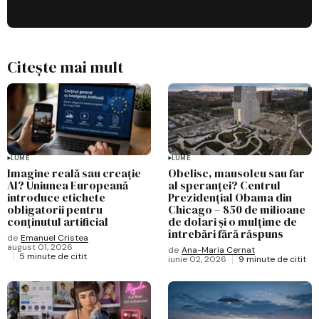
Citește mai mult
LUME
LUME
Imagine reală sau creație
Obelisc, mausoleu sau far
AI? Uniunea Europeană
al speranței? Centrul
introduce etichete
Prezidențial Obama din
obligatorii pentru
Chicago – 850 de milioane
conținutul artificial
de dolari și o mulțime de
întrebări fără răspuns
de
Emanuel Cristea
august 01, 2026
de
Ana-Maria Cernat
5 minute de citit
iunie 02, 2026
9 minute de citit