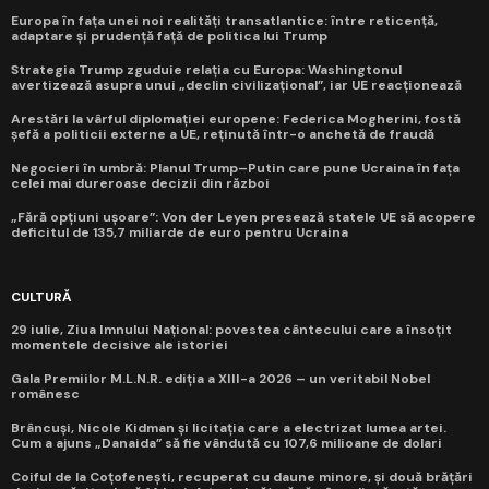
Europa în fața unei noi realități transatlantice: între reticență,
adaptare și prudență față de politica lui Trump
Strategia Trump zguduie relația cu Europa: Washingtonul
avertizează asupra unui „declin civilizațional”, iar UE reacționează
Arestări la vârful diplomației europene: Federica Mogherini, fostă
șefă a politicii externe a UE, reținută într-o anchetă de fraudă
Negocieri în umbră: Planul Trump–Putin care pune Ucraina în fața
celei mai dureroase decizii din război
„Fără opțiuni ușoare”: Von der Leyen presează statele UE să acopere
deficitul de 135,7 miliarde de euro pentru Ucraina
CULTURĂ
29 iulie, Ziua Imnului Național: povestea cântecului care a însoțit
momentele decisive ale istoriei
Gala Premiilor M.L.N.R. ediția a XIII-a 2026 – un veritabil Nobel
românesc
Brâncuși, Nicole Kidman și licitația care a electrizat lumea artei.
Cum a ajuns „Danaida” să fie vândută cu 107,6 milioane de dolari
Coiful de la Coțofenești, recuperat cu daune minore, și două brățări