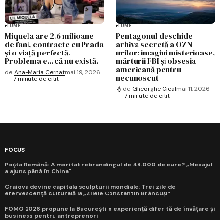
LUME
LUME
Miquela are 2,6 milioane
Pentagonul deschide
de fani, contracte cu Prada
arhiva secretă a OZN-
și o viață perfectă.
urilor: imagini misterioase,
Problema e... că nu există.
mărturii FBI și obsesia
americană pentru
de
Ana-Maria Cernat
mai 19, 2026
necunoscut
7 minute de citit
de
Gheorghe Cical
mai 11, 2026
7 minute de citit
FOCUS
Poșta Română: A meritat rebrandingul de 48.000 de euro? „Mesajul
a ajuns până în China"
Craiova devine capitala sculpturii mondiale: Trei zile de
efervescență culturală la „Zilele Constantin Brâncuși”
FOMO 2026 propune la București o experiență diferită de învățare și
business pentru antreprenori