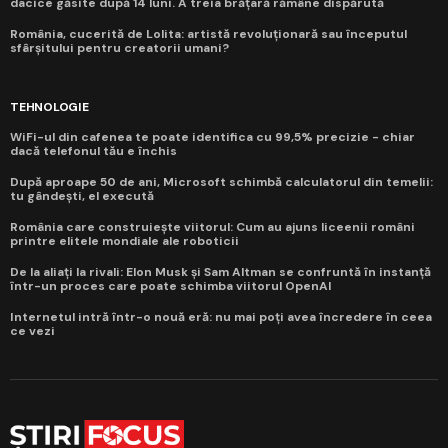
dacice găsite după 14 luni. A treia brățară rămâne dispărută
România, cucerită de Lolita: artistă revoluționară sau începutul
sfârșitului pentru creatorii umani?
TEHNOLOGIE
WiFi-ul din cafenea te poate identifica cu 99,5% precizie - chiar
dacă telefonul tău e închis
După aproape 50 de ani, Microsoft schimbă calculatorul din temelii:
tu gândești, el execută
România care construiește viitorul: Cum au ajuns liceenii români
printre elitele mondiale ale roboticii
De la aliați la rivali: Elon Musk și Sam Altman se confruntă în instanță
într-un proces care poate schimba viitorul OpenAI
Internetul intră într-o nouă eră: nu mai poți avea încredere în ceea
ce vezi