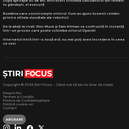
După aproape 50 de ani, Microsoft schimbă calculatorul din temelii:
tu gândești, el execută
România care construiește viitorul: Cum au ajuns liceenii români
printre elitele mondiale ale roboticii
De la aliați la rivali: Elon Musk și Sam Altman se confruntă în instanță
într-un proces care poate schimba viitorul OpenAI
Internetul intră într-o nouă eră: nu mai poți avea încredere în ceea
ce vezi
Copyright © 2026 Știri Focus – Când vrei să știi, nu doar să citești
Despre Noi
Termeni și Condiții
Politica de Confidențialitate
Politică cookie-uri
Contact
ABONARE