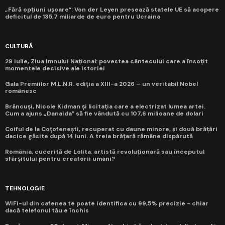
„Fără opțiuni ușoare”: Von der Leyen presează statele UE să acopere
deficitul de 135,7 miliarde de euro pentru Ucraina
CULTURĂ
29 iulie, Ziua Imnului Național: povestea cântecului care a însoțit
momentele decisive ale istoriei
Gala Premiilor M.L.N.R. ediția a XIII-a 2026 – un veritabil Nobel
românesc
Brâncuși, Nicole Kidman și licitația care a electrizat lumea artei.
Cum a ajuns „Danaida” să fie vândută cu 107,6 milioane de dolari
Coiful de la Coțofenești, recuperat cu daune minore, și două brățări
dacice găsite după 14 luni. A treia brățară rămâne dispărută
România, cucerită de Lolita: artistă revoluționară sau începutul
sfârșitului pentru creatorii umani?
TEHNOLOGIE
WiFi-ul din cafenea te poate identifica cu 99,5% precizie - chiar
dacă telefonul tău e închis