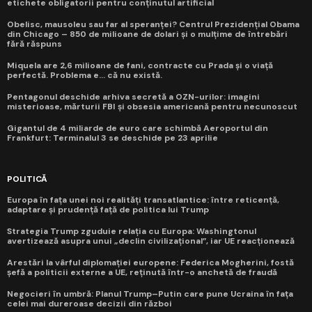
etichete obligatorii pentru conținutul artificial
Obelisc, mausoleu sau far al speranței? Centrul Prezidențial Obama
din Chicago – 850 de milioane de dolari și o mulțime de întrebări
fără răspuns
Miquela are 2,6 milioane de fani, contracte cu Prada și o viață
perfectă. Problema e... că nu există.
Pentagonul deschide arhiva secretă a OZN-urilor: imagini
misterioase, mărturii FBI și obsesia americană pentru necunoscut
Gigantul de 4 miliarde de euro care schimbă Aeroportul din
Frankfurt: Terminalul 3 se deschide pe 23 aprilie
POLITICĂ
Europa în fața unei noi realități transatlantice: între reticență,
adaptare și prudență față de politica lui Trump
Strategia Trump zguduie relația cu Europa: Washingtonul
avertizează asupra unui „declin civilizațional”, iar UE reacționează
Arestări la vârful diplomației europene: Federica Mogherini, fostă
șefă a politicii externe a UE, reținută într-o anchetă de fraudă
Negocieri în umbră: Planul Trump–Putin care pune Ucraina în fața
celei mai dureroase decizii din război