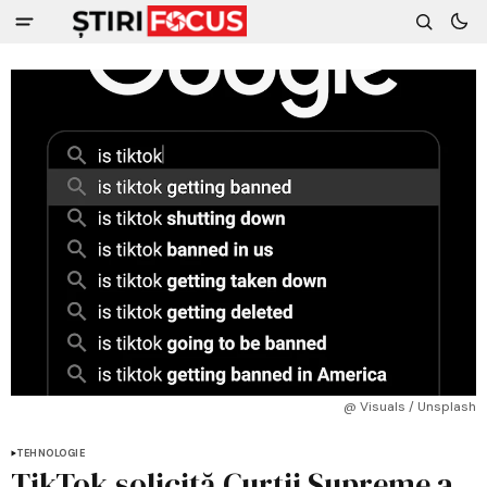
@ Visuals / Unsplash
TEHNOLOGIE
TikTok solicită Curții Supreme a