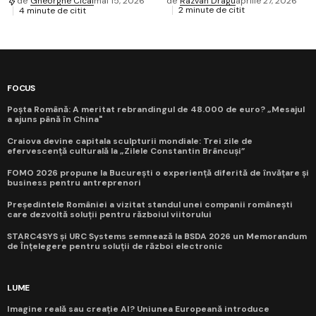
de
Razvan Dragu
aprilie 27, 2026
de
Gheorghe Cical
mai 15, 2026
2 minute de citit
4 minute de citit
FOCUS
Poșta Română: A meritat rebrandingul de 48.000 de euro? „Mesajul
a ajuns până în China"
Craiova devine capitala sculpturii mondiale: Trei zile de
efervescență culturală la „Zilele Constantin Brâncuși”
FOMO 2026 propune la București o experiență diferită de învățare și
business pentru antreprenori
Președintele României a vizitat standul unei companii românești
care dezvoltă soluții pentru războiul viitorului
STARC4SYS și URC Systems semnează la BSDA 2026 un Memorandum
de Înțelegere pentru soluții de război electronic
LUME
Imagine reală sau creație AI? Uniunea Europeană introduce