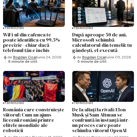
TEHNOLOGIE
TEHNOLOGIE
WiFi-ul din cafenea te
După aproape 50 de ani,
poate identifica cu 99,5%
Microsoft schimbă
precizie - chiar dacă
calculatorul din temelii: tu
telefonul tău e închis
gândești, el execută
de
Bogdan Cical
iunie 24, 2026
de
Bogdan Cical
iunie 05, 2026
8 minute de citit
5 minute de citit
TEHNOLOGIE
TEHNOLOGIE
România care construiește
De la aliați la rivali: Elon
viitorul: Cum au ajuns
Musk și Sam Altman se
liceenii români printre
confruntă în instanță într-
elitele mondiale ale
un proces care poate
roboticii
schimba viitorul OpenAI