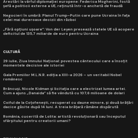
Arestări la vârful diplomației europene: Federica Mogherini, fostă
șefă a politicii externe a UE, reținută într-o anchetă de fraudă
Negocieri în umbră: Planul Trump–Putin care pune Ucraina în fața
celei mai dureroase decizii din război
„Fără opțiuni ușoare”: Von der Leyen presează statele UE să acopere
deficitul de 135,7 miliarde de euro pentru Ucraina
CULTURĂ
29 iulie, Ziua Imnului Național: povestea cântecului care a însoțit
momentele decisive ale istoriei
Gala Premiilor M.L.N.R. ediția a XIII-a 2026 – un veritabil Nobel
românesc
Brâncuși, Nicole Kidman și licitația care a electrizat lumea artei.
Cum a ajuns „Danaida” să fie vândută cu 107,6 milioane de dolari
Coiful de la Coțofenești, recuperat cu daune minore, și două brățări
dacice găsite după 14 luni. A treia brățară rămâne dispărută
România, cucerită de Lolita: artistă revoluționară sau începutul
sfârșitului pentru creatorii umani?