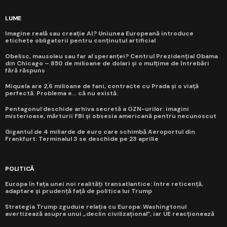
LUME
Imagine reală sau creație AI? Uniunea Europeană introduce
etichete obligatorii pentru conținutul artificial
Obelisc, mausoleu sau far al speranței? Centrul Prezidențial Obama
din Chicago – 850 de milioane de dolari și o mulțime de întrebări
fără răspuns
Miquela are 2,6 milioane de fani, contracte cu Prada și o viață
perfectă. Problema e... că nu există.
Pentagonul deschide arhiva secretă a OZN-urilor: imagini
misterioase, mărturii FBI și obsesia americană pentru necunoscut
Gigantul de 4 miliarde de euro care schimbă Aeroportul din
Frankfurt: Terminalul 3 se deschide pe 23 aprilie
POLITICĂ
Europa în fața unei noi realități transatlantice: între reticență,
adaptare și prudență față de politica lui Trump
Strategia Trump zguduie relația cu Europa: Washingtonul
avertizează asupra unui „declin civilizațional”, iar UE reacționează