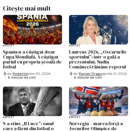
Citește mai mult
SPORT
SPORT
Spania n-a câștigat doar
Laureus 2026, „Oscarurile
Cupa Mondială. A câștigat
sportului”: într-o gală a
pariul cu propria școală de
prezentului, Nadia
fotbal
Comăneci rămâne reperul
de
Redacție
iulie 20, 2026
de
Razvan Dragu
aprilie 21, 2026
8 minute de citit
6 minute de citit
SPORT
SPORT
S-a stins „Il Luce”: omul
Norvegia – marea forță a
care a făcut din fotbal o
Jocurilor Olimpice de