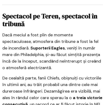
Spectacol pe Teren, spectacol în
tribună
Dacă meciul a fost plin de momente
spectaculoase, atmosfera din tribune a fost la fel
de incendiară.
Suporterii Eagles
, veniți în număr
mare din Philadelphia, și-au făcut simțită prezența
încă de la început, scandând neîntrerupt și creând
o atmosferă electrizantă.
De cealaltă parte, fanii Chiefs, obișnuiți cu victoriile
în ultimii ani, au trăit probabil una dintre cele mai
dureroase înfrângeri. Dezamăgirea era vizibilă, mai
ales în rândul celor care sperau la o
a treia victorie
consecutivă
, un record ce ar fi făcut istorie în NFL.