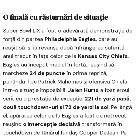
O finală cu răsturnări de situație
Super Bowl LIX a fost o adevărată demonstrație de
forță din partea
Philadelphia Eagles
, care au
reușit să-și ia revanșa după înfrângerea suferită
anul trecut în fața celor de la
Kansas City Chiefs
.
Eagles au început meciul în forță, reușind să
marcheze
24 de puncte
în prima repriză,
punându-l pe Patrick Mahomes și ofensiva Chiefs
într-o situație imposibilă.
Jalen Hurts
a fost eroul
serii, cu o prestație de excepție:
221 de yarzi pasă,
două touchdown-uri și 72 de yarzi la sol
. Pe lângă
el, apărarea celor de la Eagles a fost de netrecut,
reușind
o intercepție decisivă
transformată în
touchdown de tânărul fundaș Cooper DeJean. Pe