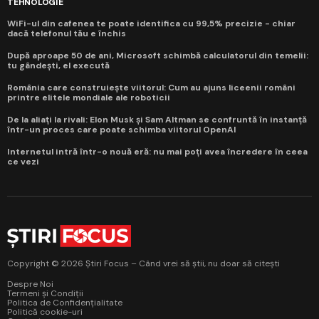
TEHNOLOGIE
WiFi-ul din cafenea te poate identifica cu 99,5% precizie - chiar
dacă telefonul tău e închis
După aproape 50 de ani, Microsoft schimbă calculatorul din temelii:
tu gândești, el execută
România care construiește viitorul: Cum au ajuns liceenii români
printre elitele mondiale ale roboticii
De la aliați la rivali: Elon Musk și Sam Altman se confruntă în instanță
într-un proces care poate schimba viitorul OpenAI
Internetul intră într-o nouă eră: nu mai poți avea încredere în ceea
ce vezi
Copyright © 2026 Știri Focus – Când vrei să știi, nu doar să citești
Despre Noi
Termeni și Condiții
Politica de Confidențialitate
Politică cookie-uri