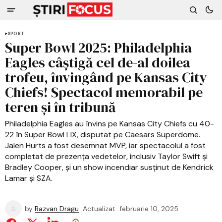
SPORT
Super Bowl 2025: Philadelphia
Eagles câștigă cel de-al doilea
trofeu, învingând pe Kansas City
Chiefs! Spectacol memorabil pe
teren și în tribună
Philadelphia Eagles au învins pe Kansas City Chiefs cu 40-
22 în Super Bowl LIX, disputat pe Caesars Superdome.
Jalen Hurts a fost desemnat MVP, iar spectacolul a fost
completat de prezența vedetelor, inclusiv Taylor Swift și
Bradley Cooper, și un show incendiar susținut de Kendrick
Lamar și SZA.
by
Razvan Dragu
Actualizat
februarie 10, 2025