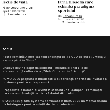
lecție de viață
Iarnă: filosofia care
schimbă paradigma
de
Gheorghe Cical
sportului
aprilie 08, 2026
12 minute de citit
de
Razvan Dragu
februarie 26, 2026
5 minute de citit
FOCUS
Poșta Română: A meritat rebrandingul de 48.000 de euro? „Mesajul
a ajuns până în China"
Craiova devine capitala sculpturii mondiale: Trei zile de
efervescență culturală la „Zilele Constantin Brâncuși”
FOMO 2026 propune la București o experiență diferită de învățare și
business pentru antreprenori
Președintele României a vizitat standul unei companii românești
care dezvoltă soluții pentru războiul viitorului
STARC4SYS și URC Systems semnează la BSDA 2026 un Memorandum
de Înțelegere pentru soluții de război electronic