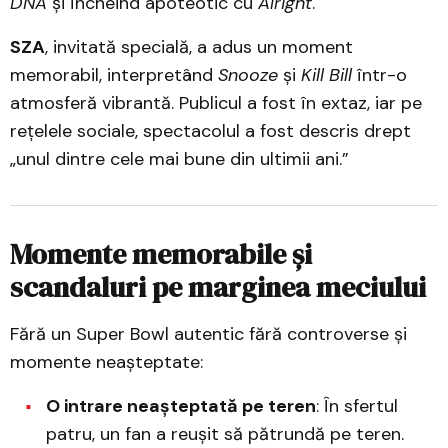
DNA
și încheind apoteotic cu
Alright
.
SZA
, invitată specială, a adus un moment
memorabil, interpretând
Snooze
și
Kill Bill
într-o
atmosferă vibrantă. Publicul a fost în extaz, iar pe
rețelele sociale, spectacolul a fost descris drept
„unul dintre cele mai bune din ultimii ani.”
Momente memorabile și
scandaluri pe marginea meciului
Fără un Super Bowl autentic fără controverse și
momente neașteptate:
O intrare neașteptată pe teren
: În sfertul
patru, un fan a reușit să pătrundă pe teren.