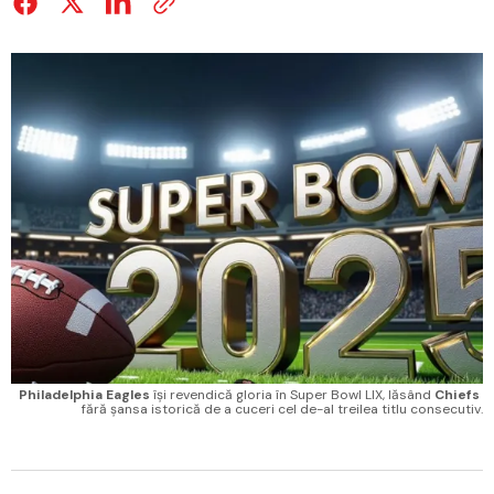
Philadelphia Eagles
 își revendică gloria în Super Bowl LIX, lăsând 
Chiefs
fără șansa istorică de a cuceri cel de-al treilea titlu consecutiv.