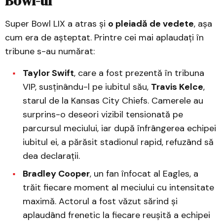
Bowl-ul
Super Bowl LIX a atras și
o pleiadă de vedete
, așa
cum era de așteptat. Printre cei mai aplaudați în
tribune s-au numărat:
Taylor Swift
, care a fost prezentă în tribuna
VIP, susținându-l pe iubitul său,
Travis Kelce
,
starul de la Kansas City Chiefs. Camerele au
surprins-o deseori vizibil tensionată pe
parcursul meciului, iar după înfrângerea echipei
iubitul ei, a părăsit stadionul rapid, refuzând să
dea declarații.
Bradley Cooper
, un fan înfocat al Eagles, a
trăit fiecare moment al meciului cu intensitate
maximă. Actorul a fost văzut sărind și
aplaudând frenetic la fiecare reușită a echipei