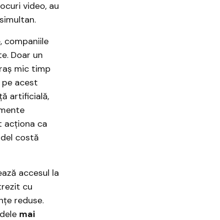
ocuri video, au
simultan.
, companiile
te. Doar un
raș mic timp
a pe acest
 artificială,
amente
t acționa ca
odel costă
ează accesul la
trezit cu
nțe reduse.
odele
mai