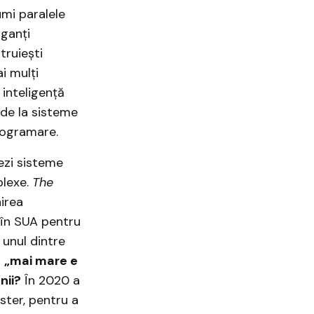
umi paralele
iganți
truiești
i mulți
 inteligență
de la sisteme
rogramare.
eezi sisteme
plexe.
The
irea
 în SUA pentru
 unul dintre
ă
„mai mare e
ii?
În 2020 a
ster, pentru a