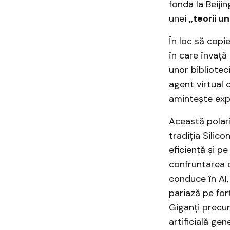
fonda la Beijin
unei
„teorii un
În loc să copi
în care învață
unor bibliotec
agent virtual 
amintește exper
Această polari
tradiția Silico
eficiență și p
confruntarea 
conduce în AI, 
pariază pe for
Giganți precu
artificială ge