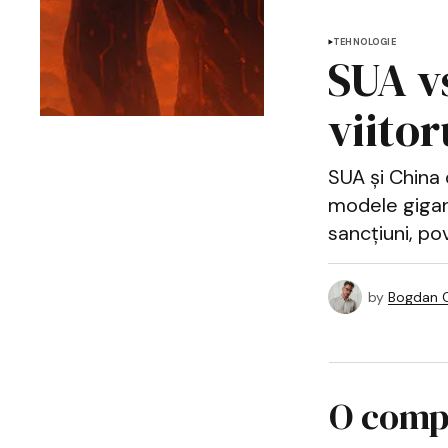
TEHNOLOGIE
SUA vs
viitor
SUA și China 
modele gigant,
sancțiuni, pov
by
Bogdan C
O compe