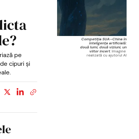
dicta
le?
Competiția SUA–China în
inteligența artificială:
două lumi, două viziuni, un
viitor incert
. Imagine 
riază pe
realizată cu ajutorul AI
de cipuri și
eale.
ele