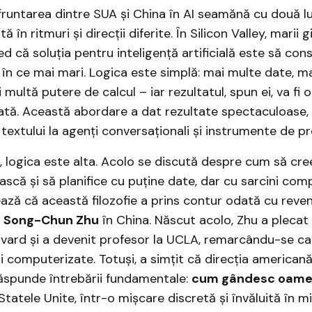
fruntarea dintre SUA și China în AI seamănă cu două l
 în ritmuri și direcții diferite. În Silicon Valley, marii g
d că soluția pentru inteligență artificială este să cons
în ce mai mari. Logica este simplă: mai multe date, ma
multă putere de calcul – iar rezultatul, spun ei, va fi o
ată. Această abordare a dat rezultate spectaculoase, 
textului la agenți conversaționali și instrumente de p
să, logica este alta. Acolo se discută despre cum să cr
scă și să planifice cu puține date, dar cu sarcini com
ză că această filozofie a prins contur odată cu reven
i
Song-Chun Zhu
în China. Născut acolo, Zhu a plecat
rvard și a devenit profesor la UCLA, remarcându-se ca
nii computerizate. Totuși, a simțit că direcția american
ăspunde întrebării fundamentale:
cum gândesc oamen
Statele Unite, într-o mișcare discretă și învăluită în mi