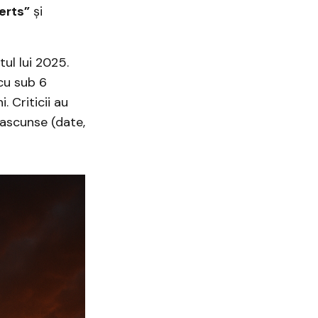
erts”
și
tul lui 2025.
cu sub 6
 Criticii au
 ascunse (date,