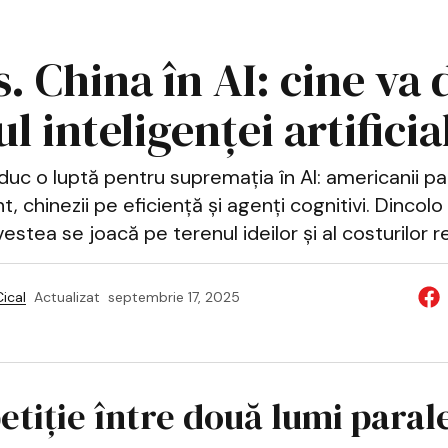
. China în AI: cine va 
ul inteligenței artificia
duc o luptă pentru supremația în AI: americanii pa
 chinezii pe eficiență și agenți cognitivi. Dincolo 
estea se joacă pe terenul ideilor și al costurilor r
ical
Actualizat
septembrie 17, 2025
tiție între două lumi paral