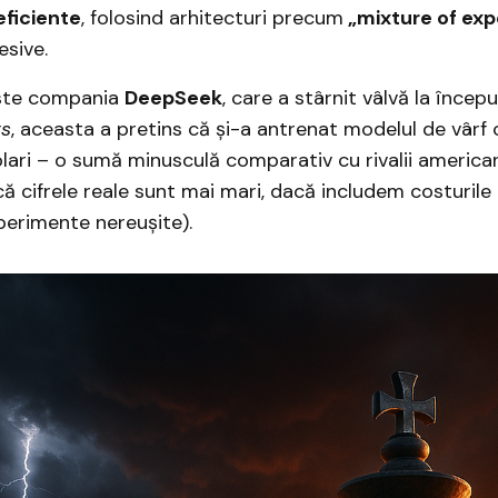
 eficiente
, folosind arhitecturi precum
„mixture of exp
esive.
ste compania
DeepSeek
, care a stârnit vâlvă la începu
rs
, aceasta a pretins că și-a antrenat modelul de vârf 
lari – o sumă minusculă comparativ cu rivalii americani.
că cifrele reale sunt mai mari, dacă includem costurile
perimente nereușite).