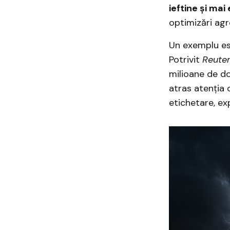
ieftine și mai
optimizări agr
Un exemplu e
Potrivit
Reute
milioane de do
atras atenția 
etichetare, ex