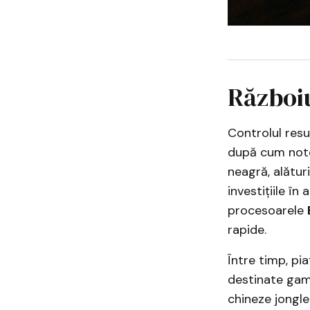
Războiu
Controlul resu
după cum no
neagră, alături
investițiile în
procesoarele
rapide.
Între timp, pi
destinate gamin
chineze jonglea