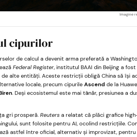
Imagine re
l cipurilor
rselor de calcul a devenit arma preferată a Washington
tează
Federal Register
, institutul BAAI din Beijing a fost
 de alte entități. Aceste restricții obligă China să își 
 alternative locale, precum cipurile
Ascend
de la Huawe
Biren
. Deși ecosistemul este mai tânăr, presiunea a du
ața gri prosperă.
Reuters
a relatat că plăci grafice high
gului, sunt folosite pentru AI, ocolind restricțiile. Co
ză astfel între oficial, alternativ și improvizat, pentr