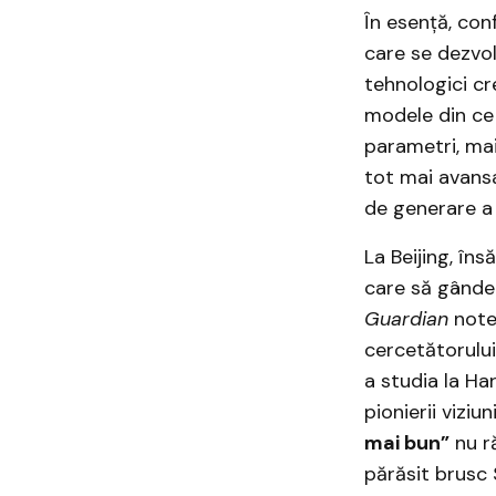
În esență, con
care se dezvoltă
tehnologici cre
modele din ce 
parametri, mai 
tot mai avans
de generare a 
La Beijing, în
care să gândea
Guardian
notea
cercetătorulu
a studia la Ha
pionierii viziu
mai bun”
nu r
părăsit brusc 