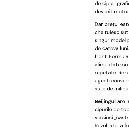
de cipuri graf
devenit motoru
Dar prețul est
cheltuiesc sut
singur model 
de câteva luni
front. Formula
alimentate cu
repetate. Rezu
agenți convers
sute de milioa
Beijingul
are î
cipurile de t
versiuni „cast
Rezultatul a 