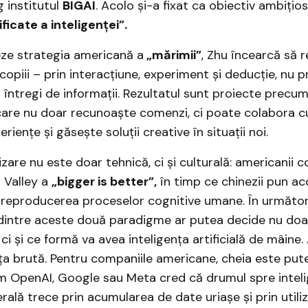
g institutul
BIGAI
. Acolo și-a fixat ca obiectiv ambițio
ificate a inteligenței”.
eze strategia americană a
„mărimii”
, Zhu încearcă să 
 copiii – prin interacțiune, experiment și deducție, nu
i întregi de informații. Rezultatul sunt proiecte precu
care nu doar recunoaște comenzi, ci poate colabora cu a
iențe și găsește soluții creative în situații noi.
zare nu este doar tehnică, ci și culturală: americanii c
n Valley a
„bigger is better”,
în timp ce chinezii pun a
e reproducerea proceselor cognitive umane. În următori
dintre aceste două paradigme ar putea decide nu doa
ci și ce formă va avea inteligența artificială de mâine.
ța brută. Pentru companiile americane, cheia este pute
m OpenAI, Google sau Meta cred că drumul spre intel
nerală trece prin acumularea de date uriașe și prin util