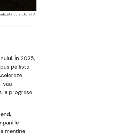
alizată cu ajutorul AI
ului. În 2025,
 pus pe lista
accelereze
i sau
s la progrese
‑end,
mpaniile
u a menține