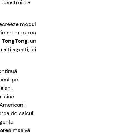
s construirea
recreeze modul
 prin memorarea
m
TongTong
, un
lți agenți, își
ontinuă
ccent pe
i ani,
r cine
 Americanii
rea de calcul.
igența
izarea masivă