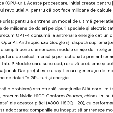
ice (GPU-uri). Aceste procesoare, inițial create pentru j
l revoluției AI pentru că pot face milioane de calcule 
e uriaș: pentru a antrena un model de ultimă generație
e de milioane de dolari pe cipuri speciale și electricita
precum GPT-4 consumă la antrenare energie cât un o
. OpenAI, Anthropic sau Google își dispută supremați
 e simplă pentru americani: modele uriașe de inteligență
 putere de calcul imensă și perfecționate prin antren
ltatul? Modele care scriu cod, rezolvă probleme și po
aționali. Dar prețul este uriaș: fiecare generație de m
ne de dolari în GPU-uri și energie.
nsă o problemă structurală: sancțiunile SUA care limit
op, precum Nvidia H100. Conform
Reuters
, chinezii s-au 
rate” ale acestor plăci (A800, H800, H20), cu performa
fost adaptarea: companiile au început să antreneze m