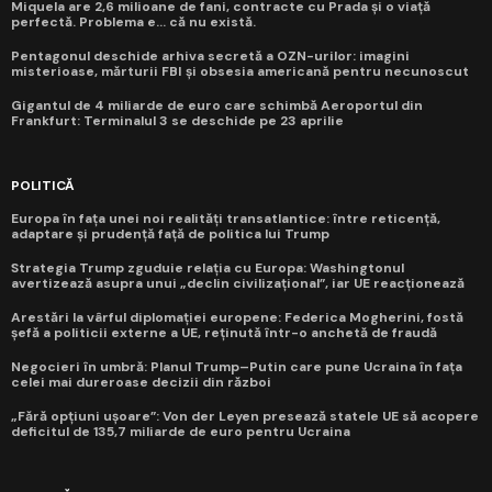
Miquela are 2,6 milioane de fani, contracte cu Prada și o viață
perfectă. Problema e... că nu există.
Pentagonul deschide arhiva secretă a OZN-urilor: imagini
misterioase, mărturii FBI și obsesia americană pentru necunoscut
Gigantul de 4 miliarde de euro care schimbă Aeroportul din
Frankfurt: Terminalul 3 se deschide pe 23 aprilie
POLITICĂ
Europa în fața unei noi realități transatlantice: între reticență,
adaptare și prudență față de politica lui Trump
Strategia Trump zguduie relația cu Europa: Washingtonul
avertizează asupra unui „declin civilizațional”, iar UE reacționează
Arestări la vârful diplomației europene: Federica Mogherini, fostă
șefă a politicii externe a UE, reținută într-o anchetă de fraudă
Negocieri în umbră: Planul Trump–Putin care pune Ucraina în fața
celei mai dureroase decizii din război
„Fără opțiuni ușoare”: Von der Leyen presează statele UE să acopere
deficitul de 135,7 miliarde de euro pentru Ucraina