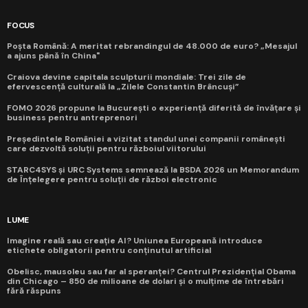
FOCUS
Poșta Română: A meritat rebrandingul de 48.000 de euro? „Mesajul
a ajuns până în China"
Craiova devine capitala sculpturii mondiale: Trei zile de
efervescență culturală la „Zilele Constantin Brâncuși”
FOMO 2026 propune la București o experiență diferită de învățare și
business pentru antreprenori
Președintele României a vizitat standul unei companii românești
care dezvoltă soluții pentru războiul viitorului
STARC4SYS și URC Systems semnează la BSDA 2026 un Memorandum
de Înțelegere pentru soluții de război electronic
LUME
Imagine reală sau creație AI? Uniunea Europeană introduce
etichete obligatorii pentru conținutul artificial
Obelisc, mausoleu sau far al speranței? Centrul Prezidențial Obama
din Chicago – 850 de milioane de dolari și o mulțime de întrebări
fără răspuns