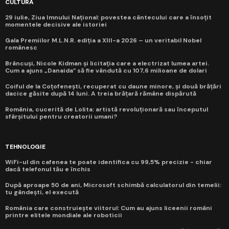
CULTURĂ
29 iulie, Ziua Imnului Național: povestea cântecului care a însoțit
momentele decisive ale istoriei
Gala Premiilor M.L.N.R. ediția a XIII-a 2026 – un veritabil Nobel
românesc
Brâncuși, Nicole Kidman și licitația care a electrizat lumea artei.
Cum a ajuns „Danaida” să fie vândută cu 107,6 milioane de dolari
Coiful de la Coțofenești, recuperat cu daune minore, și două brățări
dacice găsite după 14 luni. A treia brățară rămâne dispărută
România, cucerită de Lolita: artistă revoluționară sau începutul
sfârșitului pentru creatorii umani?
TEHNOLOGIE
WiFi-ul din cafenea te poate identifica cu 99,5% precizie - chiar
dacă telefonul tău e închis
După aproape 50 de ani, Microsoft schimbă calculatorul din temelii:
tu gândești, el execută
România care construiește viitorul: Cum au ajuns liceenii români
printre elitele mondiale ale roboticii