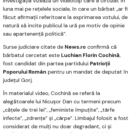
Investigația vizează un videoclip care a circulat în
luna mai pe rețelele sociale, în care un bărbat „ar fi
făcut afirmații referitoare la exprimarea votului, de
natură să incite publicul la ură pe motiv de opinie
sau apartenență politică”.
Surse judiciare citate de
News.ro
confirmă că
bărbatul cercetat este
Luchian Florin Cochină
,
fost candidat din partea partidului
Patrioții
Poporului Român
pentru un mandat de deputat în
județul Gorj.
În materialul video, Cochină se referă la
alegătoarele lui Nicușor Dan cu termeni precum
„căţele de trei lei”, „feministe împuţite”, „târfe
infecte”, „zdrenţe” și „cârpe”. Limbajul folosit a fost
considerat de mulți nu doar degradant, ci și