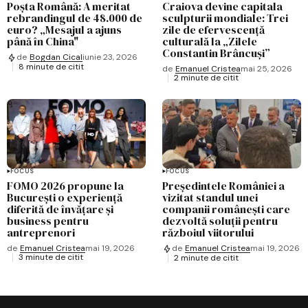
Poșta Română: A meritat
Craiova devine capitala
rebrandingul de 48.000 de
sculpturii mondiale: Trei
euro? „Mesajul a ajuns
zile de efervescență
până în China"
culturală la „Zilele
Constantin Brâncuși”
de
Bogdan Cical
iunie 23, 2026
8 minute de citit
de
Emanuel Cristea
mai 25, 2026
2 minute de citit
FOCUS
FOCUS
FOMO 2026 propune la
Președintele României a
București o experiență
vizitat standul unei
diferită de învățare și
companii românești care
business pentru
dezvoltă soluții pentru
antreprenori
războiul viitorului
de
Emanuel Cristea
mai 19, 2026
de
Emanuel Cristea
mai 19, 2026
3 minute de citit
2 minute de citit