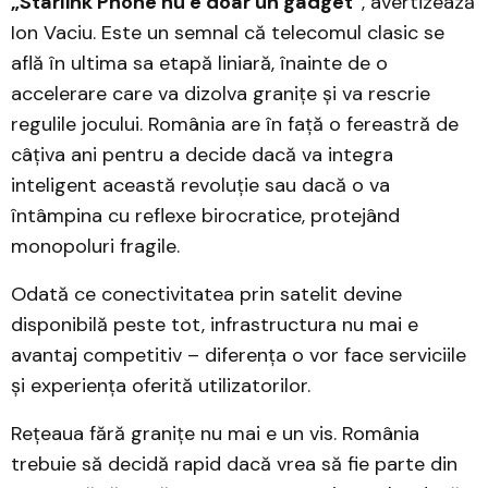
„Starlink Phone nu e doar un gadget”
, avertizează
Ion Vaciu. Este un semnal că telecomul clasic se
află în ultima sa etapă liniară, înainte de o
accelerare care va dizolva granițe și va rescrie
regulile jocului. România are în față o fereastră de
câțiva ani pentru a decide dacă va integra
inteligent această revoluție sau dacă o va
întâmpina cu reflexe birocratice, protejând
monopoluri fragile.
Odată ce conectivitatea prin satelit devine
disponibilă peste tot, infrastructura nu mai e
avantaj competitiv – diferența o vor face serviciile
și experiența oferită utilizatorilor.
Rețeaua fără granițe nu mai e un vis. România
trebuie să decidă rapid dacă vrea să fie parte din