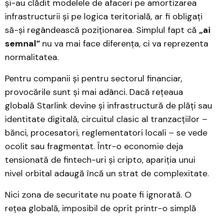
și-au clădit modelele de afaceri pe amortizarea
infrastructurii și pe logica teritorială, ar fi obligați
să-și regândească poziționarea. Simplul fapt că
„ai
semnal”
nu va mai face diferența, ci va reprezenta
normalitatea.
Pentru companii și pentru sectorul financiar,
provocările sunt și mai adânci. Dacă rețeaua
globală Starlink devine și infrastructură de plăți sau
identitate digitală, circuitul clasic al tranzacțiilor –
bănci, procesatori, reglementatori locali – se vede
ocolit sau fragmentat. Într-o economie deja
tensionată de fintech-uri și cripto, apariția unui
nivel orbital adaugă încă un strat de complexitate.
Nici zona de securitate nu poate fi ignorată. O
rețea globală, imposibil de oprit printr-o simplă