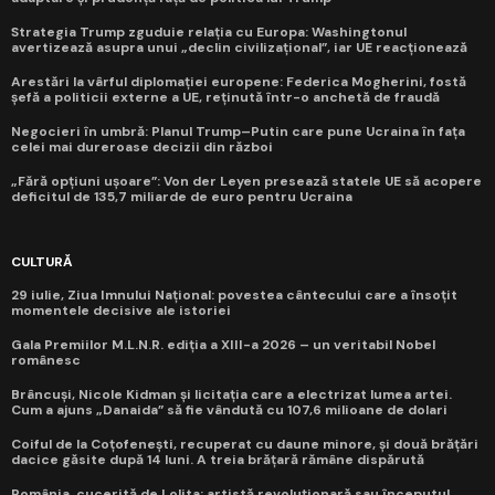
Strategia Trump zguduie relația cu Europa: Washingtonul
avertizează asupra unui „declin civilizațional”, iar UE reacționează
Arestări la vârful diplomației europene: Federica Mogherini, fostă
șefă a politicii externe a UE, reținută într-o anchetă de fraudă
Negocieri în umbră: Planul Trump–Putin care pune Ucraina în fața
celei mai dureroase decizii din război
„Fără opțiuni ușoare”: Von der Leyen presează statele UE să acopere
deficitul de 135,7 miliarde de euro pentru Ucraina
CULTURĂ
29 iulie, Ziua Imnului Național: povestea cântecului care a însoțit
momentele decisive ale istoriei
Gala Premiilor M.L.N.R. ediția a XIII-a 2026 – un veritabil Nobel
românesc
Brâncuși, Nicole Kidman și licitația care a electrizat lumea artei.
Cum a ajuns „Danaida” să fie vândută cu 107,6 milioane de dolari
Coiful de la Coțofenești, recuperat cu daune minore, și două brățări
dacice găsite după 14 luni. A treia brățară rămâne dispărută
România, cucerită de Lolita: artistă revoluționară sau începutul