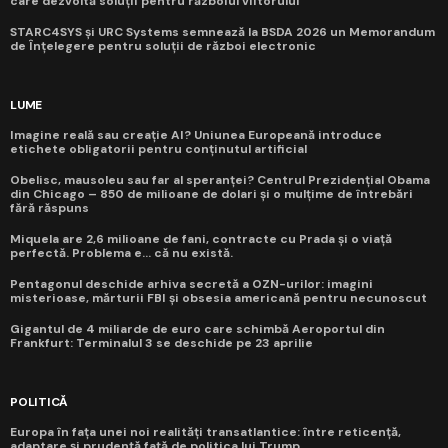
care dezvoltă soluții pentru războiul viitorului
STARC4SYS și URC Systems semnează la BSDA 2026 un Memorandum
de Înțelegere pentru soluții de război electronic
LUME
Imagine reală sau creație AI? Uniunea Europeană introduce
etichete obligatorii pentru conținutul artificial
Obelisc, mausoleu sau far al speranței? Centrul Prezidențial Obama
din Chicago – 850 de milioane de dolari și o mulțime de întrebări
fără răspuns
Miquela are 2,6 milioane de fani, contracte cu Prada și o viață
perfectă. Problema e... că nu există.
Pentagonul deschide arhiva secretă a OZN-urilor: imagini
misterioase, mărturii FBI și obsesia americană pentru necunoscut
Gigantul de 4 miliarde de euro care schimbă Aeroportul din
Frankfurt: Terminalul 3 se deschide pe 23 aprilie
POLITICĂ
Europa în fața unei noi realități transatlantice: între reticență,
adaptare și prudență față de politica lui Trump