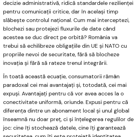
decizie administrativă, ridică standardele rezilienței
pentru comunicații critice, dar în același timp
slăbește controlul național. Cum mai interceptezi,
blochezi sau protejezi fluxurile de date când
acestea se duc direct pe orbită? România va
trebui să echilibreze obligațiile din UE și NATO cu
propriile nevoi de securitate, fără să blocheze
inovația și fără să rateze trenul integrării.
În toată această ecuație, consumatorii rămân
paradoxal cei mai avantajați și, totodată, cei mai
expuși. Avantajați pentru că vor avea acces la o
conectivitate uniformă, oriunde. Expusi pentru că
diferența dintre un abonament local și unul global
înseamnă nu doar preț, ci și înțelegerea regulilor de
joc: cine îți stochează datele, cine îți garantează
securitatea, cum îți este protejată identitatea.