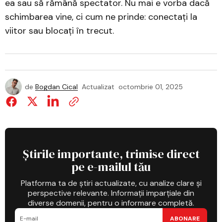
ea sau să rămână spectator. Nu mai e vorba dacă
schimbarea vine, ci cum ne prinde: conectați la
viitor sau blocați în trecut.
de
Bogdan Cical
Actualizat
octombrie 01, 2025
Știrile importante, trimise direct
pe e-mailul tău
Platforma ta de știri actualizate, cu analize clare și
perspective relevante. Informații imparțiale din
diverse domenii, pentru o informare completă.
ABONARE