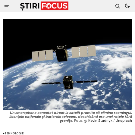
Un smartphone conectat direct la satelit promite să elimine roamingul,
licențele naționale și barierele telecom, deschizând era unei rețele fără
granițe.
 Foto: @ 
Kevin Stadnyk
 / 
Unsplash
TEHNOLOGIE