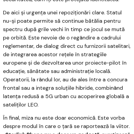
De aici și urgența unei repoziționări clare. Statul
nu-și poate permite să continue bătălia pentru
spectru după grile vechi în timp ce jocul se mută
pe orbită. Este nevoie de o regândire a cadrului
reglementar, de dialog direct cu furnizorii satelitari,
de integrarea acestor rețele în strategiile
europene și de dezvoltarea unor proiecte-pilot în
educație, sănătate sau administrație locală.
Operatorii, la rândul lor, au de ales între a concura
frontal sau a integra soluțiile hibride, combinând
latența redusă a 5G urban cu acoperirea globală a
sateliților LEO.
În final, miza nu este doar economică. Este vorba
despre modul în care o țară se raportează la viitor.