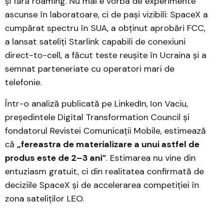
și fără roaming. Nu mai e vorba de experimente
ascunse în laboratoare, ci de pași vizibili: SpaceX a
cumpărat spectru în SUA, a obținut aprobări FCC,
a lansat sateliți Starlink capabili de conexiuni
direct-to-cell, a făcut teste reușite în Ucraina și a
semnat parteneriate cu operatori mari de
telefonie.
Într-o analiză publicată pe LinkedIn, Ion Vaciu,
președintele Digital Transformation Council și
fondatorul Revistei Comunicații Mobile, estimează
că
„fereastra de materializare a unui astfel de
produs este de 2–3 ani”
. Estimarea nu vine din
entuziasm gratuit, ci din realitatea confirmată de
deciziile SpaceX și de accelerarea competiției în
zona sateliților LEO.