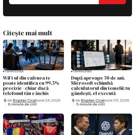
Citește mai mult
TEHNOLOGIE
TEHNOLOGIE
WiFi-ul din cafenea te
După aproape 50 de ani,
poate identifica cu 99,5%
Microsoft schimbă
precizie - chiar dacă
calculatorul din temelii: tu
telefonul tău e închis
gândești, el execută
de
Bogdan Cical
iunie 24, 2026
de
Bogdan Cical
iunie 05, 2026
8 minute de citit
5 minute de citit