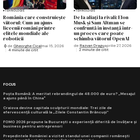
TEHNOLOGIE
TEHNOLOGIE
România care construiește
De la aliați la rivali: Elon
viitorul: Cum au ajuns
Musk și Sam Altman se
liceenii români printre
confruntă în instanță într-
elitele mondiale ale
un proces care poate
roboticii
schimba viitorul OpenAI
de
Razvan Dragu
aprilie 27, 2026
de
Gheorghe Cical
mai 15, 2026
2 minute de citit
4 minute de citit
FOCUS
Poșta Română: A meritat rebrandingul de 48.000 de euro? „Mesajul
a ajuns până în China"
Craiova devine capitala sculpturii mondiale: Trei zile de
efervescență culturală la „Zilele Constantin Brâncuși”
FOMO 2026 propune la București o experiență diferită de învățare și
business pentru antreprenori
Președintele României a vizitat standul unei companii românești