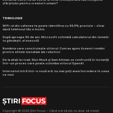
sfârșitului pentru creatorii umani?
TEHNOLOGIE
WiFi-ul din cafenea te poate identifica cu 99,5% precizie - chiar
dacă telefonul tău e închis
După aproape 50 de ani, Microsoft schimbă calculatorul din temelii:
tu gândești, el execută
România care construiește viitorul: Cum au ajuns liceenii români
printre elitele mondiale ale roboticii
De la aliați la rivali: Elon Musk și Sam Altman se confruntă în instanță
într-un proces care poate schimba viitorul OpenAI
Internetul intră într-o nouă eră: nu mai poți avea încredere în ceea
ce vezi
Copyright © 2026 Știri Focus – Când vrei să știi, nu doar să citești