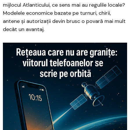
mijlocul Atlanticului, ce sens mai au regulile locale?
Modelele economice bazate pe turnuri, chirii,
antene și autorizații devin brusc o povară mai mult
decât un avantaj.