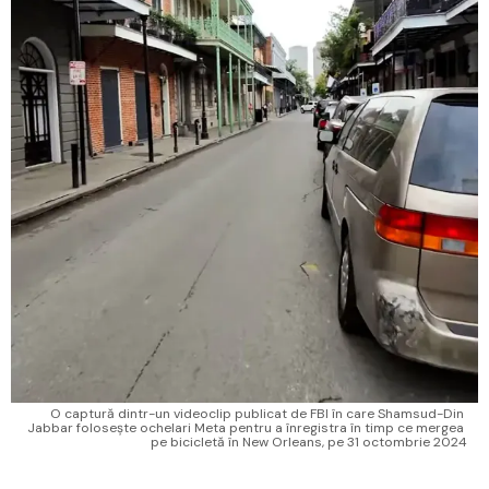
O captură dintr-un videoclip publicat de FBI în care Shamsud-Din 
Jabbar folosește ochelari Meta pentru a înregistra în timp ce mergea 
pe bicicletă în New Orleans, pe 31 octombrie 2024