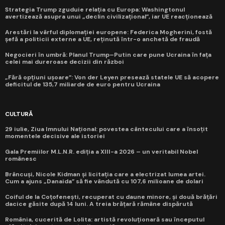
Strategia Trump zguduie relația cu Europa: Washingtonul
avertizează asupra unui „declin civilizațional”, iar UE reacționează
Arestări la vârful diplomației europene: Federica Mogherini, fostă
șefă a politicii externe a UE, reținută într-o anchetă de fraudă
Negocieri în umbră: Planul Trump–Putin care pune Ucraina în fața
celei mai dureroase decizii din război
„Fără opțiuni ușoare”: Von der Leyen presează statele UE să acopere
deficitul de 135,7 miliarde de euro pentru Ucraina
CULTURĂ
29 iulie, Ziua Imnului Național: povestea cântecului care a însoțit
momentele decisive ale istoriei
Gala Premiilor M.L.N.R. ediția a XIII-a 2026 – un veritabil Nobel
românesc
Brâncuși, Nicole Kidman și licitația care a electrizat lumea artei.
Cum a ajuns „Danaida” să fie vândută cu 107,6 milioane de dolari
Coiful de la Coțofenești, recuperat cu daune minore, și două brățări
dacice găsite după 14 luni. A treia brățară rămâne dispărută
România, cucerită de Lolita: artistă revoluționară sau începutul