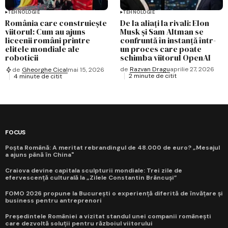
TEHNOLOGIE
TEHNOLOGIE
România care construiește
De la aliați la rivali: Elon
viitorul: Cum au ajuns
Musk și Sam Altman se
liceenii români printre
confruntă în instanță într-
elitele mondiale ale
un proces care poate
roboticii
schimba viitorul OpenAI
de
Razvan Dragu
aprilie 27, 2026
de
Gheorghe Cical
mai 15, 2026
2 minute de citit
4 minute de citit
FOCUS
Poșta Română: A meritat rebrandingul de 48.000 de euro? „Mesajul
a ajuns până în China"
Craiova devine capitala sculpturii mondiale: Trei zile de
efervescență culturală la „Zilele Constantin Brâncuși”
FOMO 2026 propune la București o experiență diferită de învățare și
business pentru antreprenori
Președintele României a vizitat standul unei companii românești
care dezvoltă soluții pentru războiul viitorului