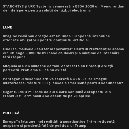
STARC4SYS și URC Systems semnează la BSDA 2026 un Memorandum
de Înțelegere pentru soluții de război electronic
LUME
Imagine reală sau creație AI? Uniunea Europeană introduce
etichete obligatorii pentru conținutul artificial
Obelisc, mausoleu sau far al speranței? Centrul Prezidențial Obama
din Chicago – 850 de milioane de dolari și o mulțime de întrebări
fără răspuns
Miquela are 2,6 milioane de fani, contracte cu Prada și o viață
perfectă. Problema e... că nu există.
Pentagonul deschide arhiva secretă a OZN-urilor: imagini
misterioase, mărturii FBI și obsesia americană pentru necunoscut
Gigantul de 4 miliarde de euro care schimbă Aeroportul din
Frankfurt: Terminalul 3 se deschide pe 23 aprilie
POLITICĂ
Europa în fața unei noi realități transatlantice: între reticență,
adaptare și prudență față de politica lui Trump