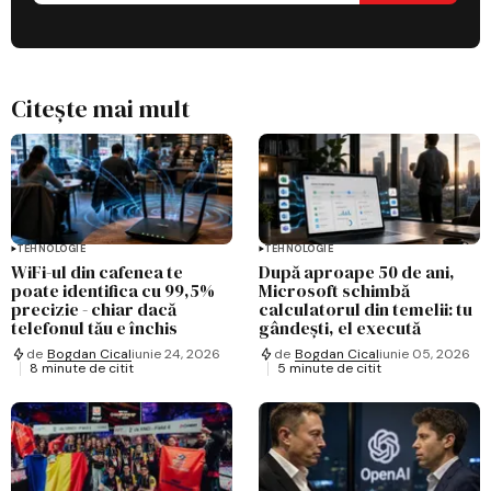
Citește mai mult
TEHNOLOGIE
TEHNOLOGIE
WiFi-ul din cafenea te
După aproape 50 de ani,
poate identifica cu 99,5%
Microsoft schimbă
precizie - chiar dacă
calculatorul din temelii: tu
telefonul tău e închis
gândești, el execută
de
Bogdan Cical
iunie 24, 2026
de
Bogdan Cical
iunie 05, 2026
8 minute de citit
5 minute de citit