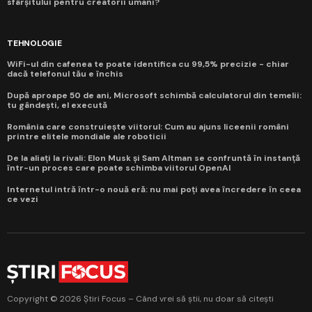
sfârșitului pentru creatorii umani?
TEHNOLOGIE
WiFi-ul din cafenea te poate identifica cu 99,5% precizie - chiar
dacă telefonul tău e închis
După aproape 50 de ani, Microsoft schimbă calculatorul din temelii:
tu gândești, el execută
România care construiește viitorul: Cum au ajuns liceenii români
printre elitele mondiale ale roboticii
De la aliați la rivali: Elon Musk și Sam Altman se confruntă în instanță
într-un proces care poate schimba viitorul OpenAI
Internetul intră într-o nouă eră: nu mai poți avea încredere în ceea
ce vezi
Copyright © 2026 Știri Focus – Când vrei să știi, nu doar să citești