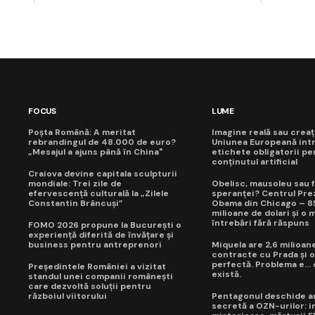
FOCUS
LUME
Poșta Română: A meritat
Imagine reală sau creaț
rebrandingul de 48.000 de euro?
Uniunea Europeană int
„Mesajul a ajuns până în China"
etichete obligatorii pe
conținutul artificial
Craiova devine capitala sculpturii
mondiale: Trei zile de
Obelisc, mausoleu sau f
efervescență culturală la „Zilele
speranței? Centrul Prez
Constantin Brâncuși”
Obama din Chicago – 8
milioane de dolari și o 
întrebări fără răspuns
FOMO 2026 propune la București o
experiență diferită de învățare și
business pentru antreprenori
Miquela are 2,6 milioane
contracte cu Prada și o
perfectă. Problema e...
Președintele României a vizitat
există.
standul unei companii românești
care dezvoltă soluții pentru
războiul viitorului
Pentagonul deschide a
secretă a OZN-urilor: i