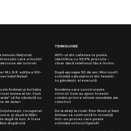
TEHNOLOGIE
ua Imnului Național:
WiFi-ul din cafenea te poate
ntecului care a însoțit
identifica cu 99,5% precizie -
ecisive ale istoriei
chiar dacă telefonul tău e închis
or M.L.N.R. ediția a XIII-
După aproape 50 de ani, Microsoft
 veritabil Nobel
schimbă calculatorul din temelii:
tu gândești, el execută
cole Kidman și licitația
România care construiește
trizat lumea artei. Cum
viitorul: Cum au ajuns liceenii
naida” să fie vândută cu
români printre elitele mondiale ale
ne de dolari
roboticii
a Coțofenești, recuperat
De la aliați la rivali: Elon Musk și Sam
nore, și două brățări
Altman se confruntă în instanță
e după 14 luni. A treia
într-un proces care poate
âne dispărută
schimba viitorul OpenAI