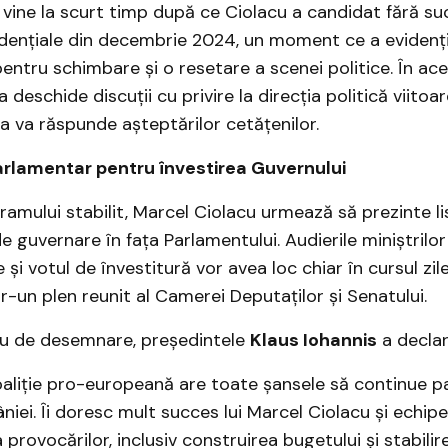
vine la scurt timp după ce Ciolacu a candidat fără su
idențiale din decembrie 2024, un moment ce a evidenți
pentru schimbare și o resetare a scenei politice. În ac
eschide discuții cu privire la direcția politică viitoar
a va răspunde așteptărilor cetățenilor.
rlamentar pentru învestirea Guvernului
mului stabilit, Marcel Ciolacu urmează să prezinte lis
e guvernare în fața Parlamentului. Audierile miniștrilor 
 și votul de învestitură vor avea loc chiar în cursul zile
r-un plen reunit al Camerei Deputaților și Senatului.
său de desemnare, președintele
Klaus Iohannis
a declar
aliție pro-europeană are toate șansele să continue pa
iei. Îi doresc mult succes lui Marcel Ciolacu și echipei
provocărilor, inclusiv construirea bugetului și stabilir