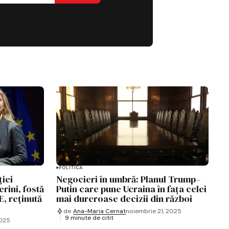
POLITICĂ
ției
Negocieri în umbră: Planul Trump–
rini, fostă
Putin care pune Ucraina în fața celei
E, reținută
mai dureroase decizii din război
de
Ana-Maria Cernat
noiembrie 21, 2025
9 minute de citit
2025