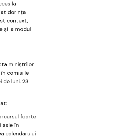
cces la
at dorința
est context,
e și la modul
ta miniștrilor
în comisiile
i de luni, 23
at:
rcursul foarte
 sale în
ea calendarului