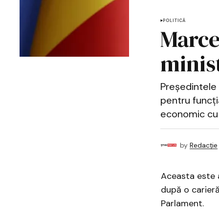
POLITICĂ
Marce
minis
Președintele 
pentru funcți
economic cu 
by
Redacție
Aceasta este 
după o carieră
Parlament.