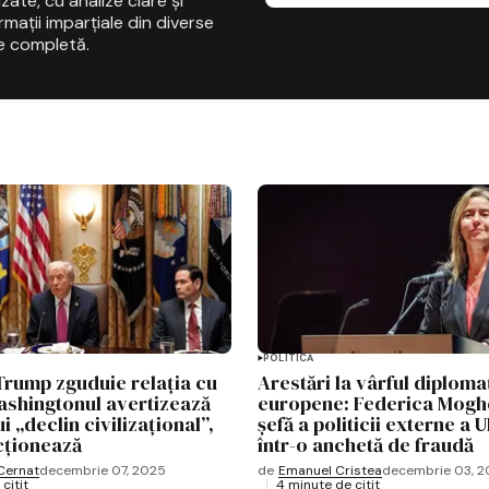
zate, cu analize clare și
mații imparțiale din diverse
e completă.
POLITICĂ
Trump zguduie relația cu
Arestări la vârful diploma
ashingtonul avertizează
europene: Federica Moghe
i „declin civilizațional”,
șefă a politicii externe a U
cționează
într-o anchetă de fraudă
Cernat
decembrie 07, 2025
de
Emanuel Cristea
decembrie 03, 
citit
4 minute de citit