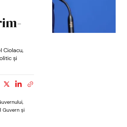
rim-
l Ciolacu,
itic și
uvernului,
l Guvern și