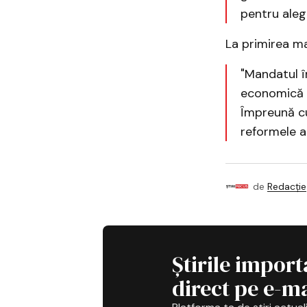
pentru alege
La primirea m
"Mandatul î
economică și
Împreună cu
reformele a
de
Redacție
Știrile import
direct pe e-ma