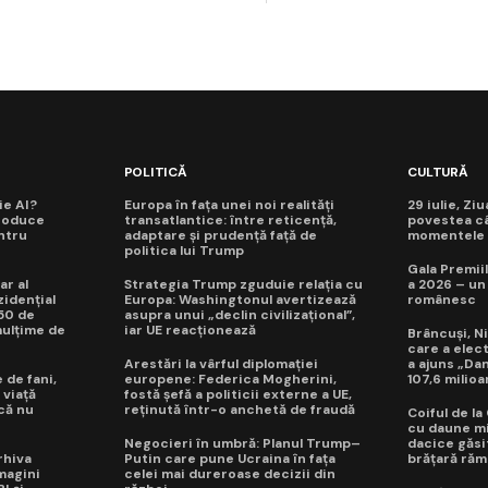
POLITICĂ
CULTURĂ
ie AI?
Europa în fața unei noi realități
29 iulie, Zi
roduce
transatlantice: între reticență,
povestea câ
ntru
adaptare și prudență față de
momentele d
politica lui Trump
Gala Premiil
ar al
Strategia Trump zguduie relația cu
a 2026 – un
idențial
Europa: Washingtonul avertizează
românesc
50 de
asupra unui „declin civilizațional”,
mulțime de
iar UE reacționează
Brâncuși, Ni
care a elec
Arestări la vârful diplomației
a ajuns „Da
 de fani,
europene: Federica Mogherini,
107,6 milioa
 viață
fostă șefă a politicii externe a UE,
 că nu
reținută într-o anchetă de fraudă
Coiful de l
cu daune mi
Negocieri în umbră: Planul Trump–
dacice găsit
rhiva
Putin care pune Ucraina în fața
brățară răm
magini
celei mai dureroase decizii din