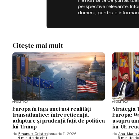
Platforma ta de știri actuali
perspective relevante. Infor
domenii, pentru o informar
Citește mai mult
POLITICĂ
POLITICĂ
Europa în fața unei noi realități
Strategia 
transatlantice: între reticență,
Europa: W
adaptare și prudență față de politica
asupra unu
lui Trump
iar UE rea
de
Emanuel Cristea
ianuarie 11, 2026
de
Ana-Maria 
4 minute de citit
5 minute de 