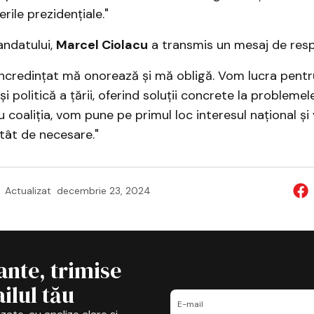
rile prezidențiale."
andatului,
Marcel Ciolacu
a transmis un mesaj de resp
ncredințat mă onorează și mă obligă. Vom lucra pentru
 politică a țării, oferind soluții concrete la problemele
 coaliția, vom pune pe primul loc interesul național ș
tât de necesare."
Actualizat
decembrie 23, 2024
ante, trimise
ilul tău