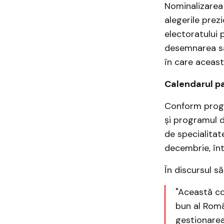
Nominalizarea 
alegerile prez
electoratului 
desemnarea sa d
în care aceast
Calendarul pa
Conform progra
și programul d
de specialitate
decembrie, înt
În discursul 
"Această co
bun al Român
gestionarea 