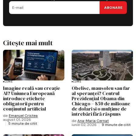
ABONARE
Citește mai mult
LUME
LUME
Imagine reală sau creație
Obelisc, mausoleu sau far
AI? Uniunea Europeană
al speranței? Centrul
introduce etichete
Prezidențial Obama din
obligatorii pentru
Chicago – 850 de milioane
conținutul artificial
de dolari și o mulțime de
întrebări fără răspuns
de
Emanuel Cristea
august 01, 2026
de
Ana-Maria Cernat
5 minute de citit
iunie 02, 2026
9 minute de citit