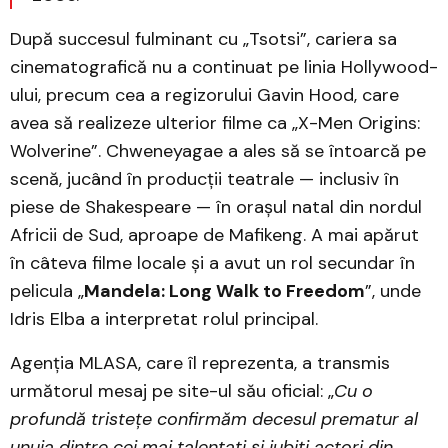
După succesul fulminant cu „Tsotsi”, cariera sa
cinematografică nu a continuat pe linia Hollywood-
ului, precum cea a regizorului Gavin Hood, care
avea să realizeze ulterior filme ca „X-Men Origins:
Wolverine”. Chweneyagae a ales să se întoarcă pe
scenă, jucând în producții teatrale — inclusiv în
piese de Shakespeare — în orașul natal din nordul
Africii de Sud, aproape de Mafikeng. A mai apărut
în câteva filme locale și a avut un rol secundar în
pelicula „
Mandela: Long Walk to Freedom
”, unde
Idris Elba a interpretat rolul principal.
Agenția MLASA, care îl reprezenta, a transmis
următorul mesaj pe site-ul său oficial: „
Cu o
profundă tristeţe confirmăm decesul prematur al
unuia dintre cei mai talentaţi şi iubiţi actori din