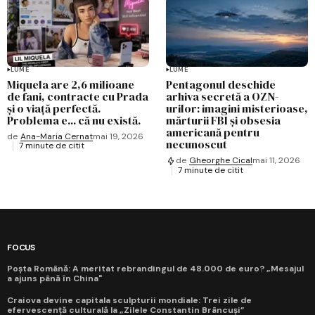
LUME
LUME
Miquela are 2,6 milioane
Pentagonul deschide
de fani, contracte cu Prada
arhiva secretă a OZN-
și o viață perfectă.
urilor: imagini misterioase,
Problema e... că nu există.
mărturii FBI și obsesia
americană pentru
de
Ana-Maria Cernat
mai 19, 2026
necunoscut
7 minute de citit
de
Gheorghe Cical
mai 11, 2026
7 minute de citit
FOCUS
Poșta Română: A meritat rebrandingul de 48.000 de euro? „Mesajul
a ajuns până în China"
Craiova devine capitala sculpturii mondiale: Trei zile de
efervescență culturală la „Zilele Constantin Brâncuși”