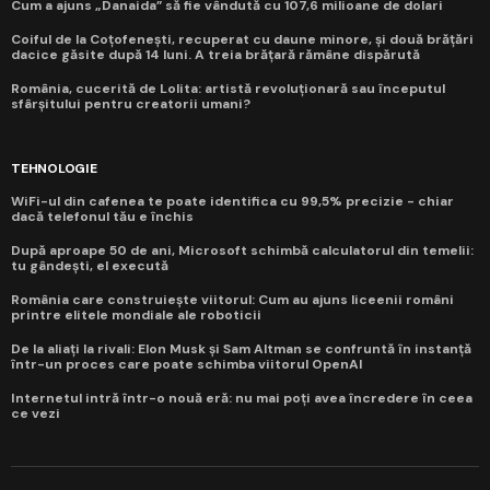
Cum a ajuns „Danaida” să fie vândută cu 107,6 milioane de dolari
Coiful de la Coțofenești, recuperat cu daune minore, și două brățări
dacice găsite după 14 luni. A treia brățară rămâne dispărută
România, cucerită de Lolita: artistă revoluționară sau începutul
sfârșitului pentru creatorii umani?
TEHNOLOGIE
WiFi-ul din cafenea te poate identifica cu 99,5% precizie - chiar
dacă telefonul tău e închis
După aproape 50 de ani, Microsoft schimbă calculatorul din temelii:
tu gândești, el execută
România care construiește viitorul: Cum au ajuns liceenii români
printre elitele mondiale ale roboticii
De la aliați la rivali: Elon Musk și Sam Altman se confruntă în instanță
într-un proces care poate schimba viitorul OpenAI
Internetul intră într-o nouă eră: nu mai poți avea încredere în ceea
ce vezi