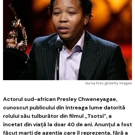
Sursa foto @Getty Images
Actorul sud-african Presley Chweneyagae,
cunoscut publicului din întreaga lume datorită
rolului său tulburător din filmul „Tsotsi”, a
încetat din viață la doar 40 de ani. Anunțul a fost
făcut marți de agenția care îl reprezenta, fără a