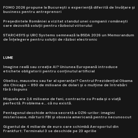
FOMO 2026 propune la București o experiență diferită de învățare și
business pentru antreprenori
Președintele României a vizitat standul unei companii românești
care dezvoltă soluții pentru războiul viitorului
STARC4SYS și URC Systems semnează la BSDA 2026 un Memorandum
de Înțelegere pentru soluții de război electronic
LUME
Imagine reală sau creație AI? Uniunea Europeană introduce
etichete obligatorii pentru conținutul artificial
Obelisc, mausoleu sau far al speranței? Centrul Prezidențial Obama
din Chicago – 850 de milioane de dolari și o mulțime de întrebări
fără răspuns
Miquela are 2,6 milioane de fani, contracte cu Prada și o viață
perfectă. Problema e... că nu există.
Pentagonul deschide arhiva secretă a OZN-urilor: imagini
misterioase, mărturii FBI și obsesia americană pentru necunoscut
Gigantul de 4 miliarde de euro care schimbă Aeroportul din
Frankfurt: Terminalul 3 se deschide pe 23 aprilie