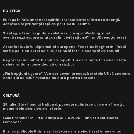
POLITICĂ
Europa în fața unei noi realități transatlantice: între reticență,
adaptare și prudență față de politica lui Trump
Strategia Trump zguduie relația cu Europa: Washingtonul
avertizează asupra unui „declin civilizațional”, iar UE reacționează
Arestări la vârful diplomației europene: Federica Mogherini, fostă
șefă a politicii externe a UE, reținută într-o anchetă de fraudă
Negocieri în umbră: Planul Trump–Putin care pune Ucraina în fața
celei mai dureroase decizii din război
„Fără opțiuni ușoare”: Von der Leyen presează statele UE să acopere
deficitul de 135,7 miliarde de euro pentru Ucraina
CULTURĂ
29 iulie, Ziua Imnului Național: povestea cântecului care a însoțit
momentele decisive ale istoriei
Gala Premiilor M.L.N.R. ediția a XIII-a 2026 – un veritabil Nobel
românesc
Brâncuși, Nicole Kidman și licitația care a electrizat lumea artei.