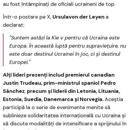
au fost întâmpinați de oficiali ucraineni de top.
Într-o postare pe X,
Ursulavon der Leyen
a
declarat:
"Suntem astăzi la Kie v pentru că Ucraina este
Europa. În această luptă pentru supraviețuire, nu
este doar destinul Ucrainei în joc, ci și destinul
Europei."
Alți lideri prezenți includ premierul canadian
Justin Trudeau, prim-ministrul spaniol Pedro
Sánchez
,
precum și liderii din Letonia, Lituania,
Estonia, Suedia, Danemarca și Norvegia.
Aceștia
participă la o serie de evenimente menite să
sublinieze solidaritatea internațională cu Ucraina și
să discute modalități de intensificare a sprijinului în