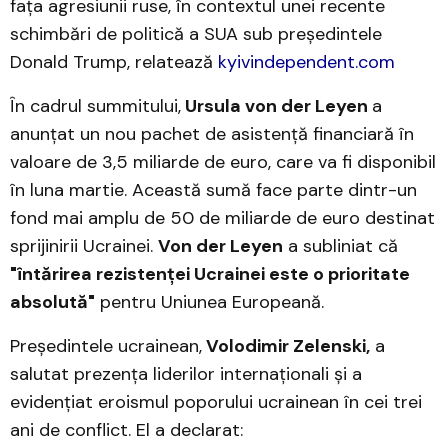
fața agresiunii ruse, în contextul unei recente
schimbări de politică a SUA sub președintele
Donald Trump, relatează
kyivindependent.com
În cadrul summitului,
Ursula von der Leyen
a
anunțat un nou pachet de asistență financiară în
valoare de 3,5 miliarde de euro, care va fi disponibil
în luna martie. Această sumă face parte dintr-un
fond mai amplu de 50 de miliarde de euro destinat
sprijinirii Ucrainei.
Von der Leyen
a subliniat că
"întărirea rezistenței Ucrainei este o prioritate
absolută"
pentru Uniunea Europeană.
Președintele ucrainean,
Volodimir Zelenski,
a
salutat prezența liderilor internaționali și a
evidențiat eroismul poporului ucrainean în cei trei
ani de conflict. El a declarat: