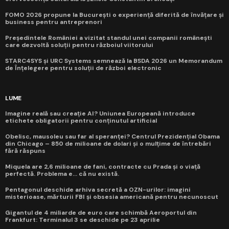
FOMO 2026 propune la București o experiență diferită de învățare și
business pentru antreprenori
Președintele României a vizitat standul unei companii românești
care dezvoltă soluții pentru războiul viitorului
STARC4SYS și URC Systems semnează la BSDA 2026 un Memorandum
de Înțelegere pentru soluții de război electronic
LUME
Imagine reală sau creație AI? Uniunea Europeană introduce
etichete obligatorii pentru conținutul artificial
Obelisc, mausoleu sau far al speranței? Centrul Prezidențial Obama
din Chicago – 850 de milioane de dolari și o mulțime de întrebări
fără răspuns
Miquela are 2,6 milioane de fani, contracte cu Prada și o viață
perfectă. Problema e... că nu există.
Pentagonul deschide arhiva secretă a OZN-urilor: imagini
misterioase, mărturii FBI și obsesia americană pentru necunoscut
Gigantul de 4 miliarde de euro care schimbă Aeroportul din
Frankfurt: Terminalul 3 se deschide pe 23 aprilie