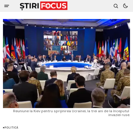
Reuniune la Kiev pentru sprijinirea Ucrainei, la trei ani de la începutul 
invaziei ruse.
POLITICĂ