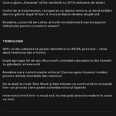
Cum a ajuns „Danaida” să fie vândută cu 107,6 milioane de dolari
Coiful de la Coțofenești, recuperat cu daune minore, și două brățări
dacice găsite după 14 luni. A treia brățară rămâne dispărută
România, cucerită de Lolita: artistă revoluționară sau începutul
sfârșitului pentru creatorii umani?
TEHNOLOGIE
WiFi-ul din cafenea te poate identifica cu 99,5% precizie - chiar
dacă telefonul tău e închis
După aproape 50 de ani, Microsoft schimbă calculatorul din temelii:
tu gândești, el execută
România care construiește viitorul: Cum au ajuns liceenii români
printre elitele mondiale ale roboticii
De la aliați la rivali: Elon Musk și Sam Altman se confruntă în instanță
într-un proces care poate schimba viitorul OpenAI
Internetul intră într-o nouă eră: nu mai poți avea încredere în ceea
ce vezi