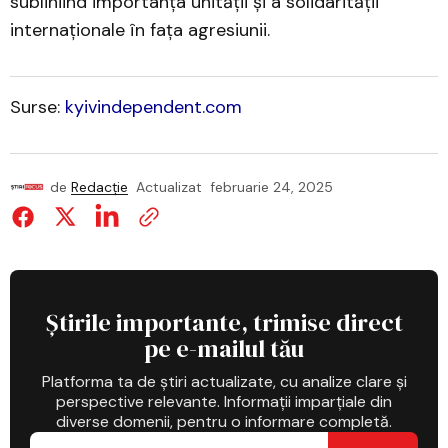
subliniind importanța unității și a solidarității
internaționale în fața agresiunii.
Surse:
kyivindependent.com
de
Redacție
Actualizat
februarie 24, 2025
Știrile importante, trimise direct
pe e-mailul tău
Platforma ta de știri actualizate, cu analize clare și
perspective relevante. Informații imparțiale din
diverse domenii, pentru o informare completă.