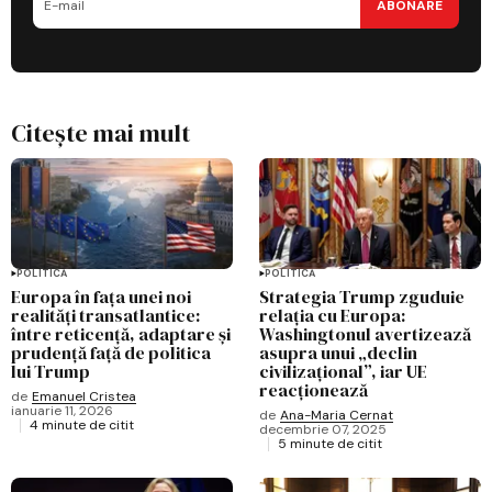
ABONARE
Citește mai mult
POLITICĂ
POLITICĂ
Europa în fața unei noi
Strategia Trump zguduie
realități transatlantice:
relația cu Europa:
între reticență, adaptare și
Washingtonul avertizează
prudență față de politica
asupra unui „declin
lui Trump
civilizațional”, iar UE
reacționează
de
Emanuel Cristea
ianuarie 11, 2026
de
Ana-Maria Cernat
4 minute de citit
decembrie 07, 2025
5 minute de citit