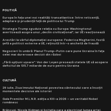
POLITICĂ
Europa în fața unei noi realități transatlantice: între reticență,
adaptare și prudență față de politica lui Trump
Strategia Trump zguduie relația cu Europa: Washingtonul
avertizează asupra unui „declin civilizațional”, iar UE reacționează
Arestări la vârful diplomației europene: Federica Mogherini, fostă
șefă a politicii externe a UE, reținută într-o anchetă de fraudă
Negocieri în umbră: Planul Trump–Putin care pune Ucraina în fața
celei mai dureroase decizii din război
„Fără opțiuni ușoare”: Von der Leyen presează statele UE să acopere
deficitul de 135,7 miliarde de euro pentru Ucraina
CULTURĂ
29 iulie, Ziua Imnului Național: povestea cântecului care a însoțit
momentele decisive ale istoriei
Gala Premiilor M.L.N.R. ediția a XIII-a 2026 – un veritabil Nobel
românesc
Brâncuși, Nicole Kidman și licitația care a electrizat lumea artei.