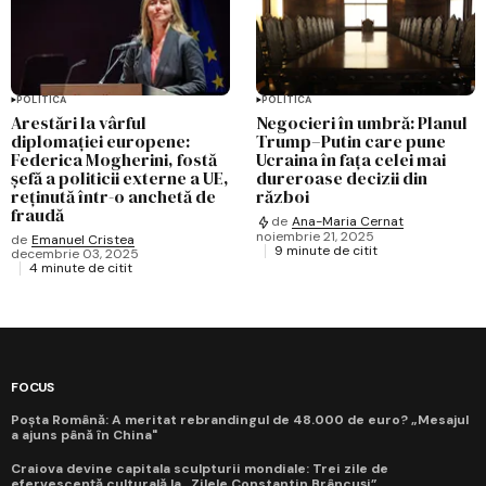
POLITICĂ
POLITICĂ
Arestări la vârful
Negocieri în umbră: Planul
diplomației europene:
Trump–Putin care pune
Federica Mogherini, fostă
Ucraina în fața celei mai
șefă a politicii externe a UE,
dureroase decizii din
reținută într-o anchetă de
război
fraudă
de
Ana-Maria Cernat
noiembrie 21, 2025
de
Emanuel Cristea
9 minute de citit
decembrie 03, 2025
4 minute de citit
FOCUS
Poșta Română: A meritat rebrandingul de 48.000 de euro? „Mesajul
a ajuns până în China"
Craiova devine capitala sculpturii mondiale: Trei zile de
efervescență culturală la „Zilele Constantin Brâncuși”