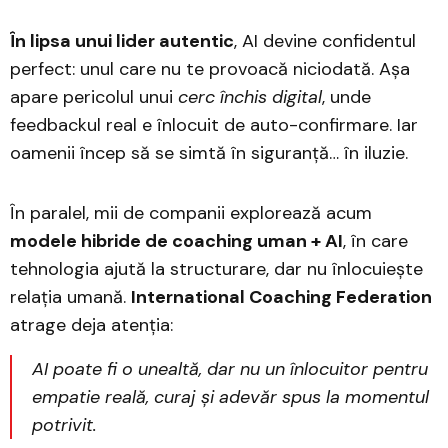
În lipsa unui lider autentic
, AI devine confidentul
perfect: unul care nu te provoacă niciodată. Așa
apare pericolul unui
cerc închis digital
, unde
feedbackul real e înlocuit de auto-confirmare. Iar
oamenii încep să se simtă în siguranță… în iluzie.
În paralel, mii de companii explorează acum
modele hibride de coaching uman + AI
, în care
tehnologia ajută la structurare, dar nu înlocuiește
relația umană.
International Coaching Federation
atrage deja atenția:
AI poate fi o unealtă, dar nu un înlocuitor pentru
empatie reală, curaj și adevăr spus la momentul
potrivit.