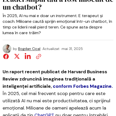
un chatbot?
În 2025, AI nu mai e doar un instrument. E terapeut și
coach. Milioane caută sprijin emoțional într-un chatbot, în
timp ce liderii reali pierd teren. Ce spune asta despre
lumea în care trăim?
by
Bogdan Cical
Actualizat
mai 31, 2025
Un raport recent publicat de Harvard Business
Review zdruncină imaginea tradițională a
inteligenței artificiale,
conform Forbes Magazine.
În 2025, cel mai frecvent scop pentru care este
utilizată AI nu mai este productivitatea, ci sprijinul
emoțional. Milioane de oameni apelează acum la
aplicații de tip
ChatGPT
nu doar pentru întrebări