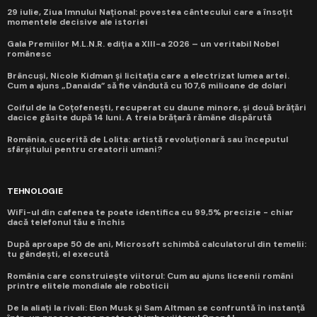
29 iulie, Ziua Imnului Național: povestea cântecului care a însoțit
momentele decisive ale istoriei
Gala Premiilor M.L.N.R. ediția a XIII-a 2026 – un veritabil Nobel
românesc
Brâncuși, Nicole Kidman și licitația care a electrizat lumea artei.
Cum a ajuns „Danaida” să fie vândută cu 107,6 milioane de dolari
Coiful de la Coțofenești, recuperat cu daune minore, și două brățări
dacice găsite după 14 luni. A treia brățară rămâne dispărută
România, cucerită de Lolita: artistă revoluționară sau începutul
sfârșitului pentru creatorii umani?
TEHNOLOGIE
WiFi-ul din cafenea te poate identifica cu 99,5% precizie - chiar
dacă telefonul tău e închis
După aproape 50 de ani, Microsoft schimbă calculatorul din temelii:
tu gândești, el execută
România care construiește viitorul: Cum au ajuns liceenii români
printre elitele mondiale ale roboticii
De la aliați la rivali: Elon Musk și Sam Altman se confruntă în instanță