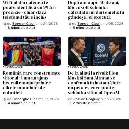
WiFi-ul din cafenea te
După aproape 50 de ani,
poate identifica cu 99,5%
Microsoft schimbă
precizie - chiar dacă
calculatorul din temelii: tu
telefonul tău e închis
gândești, el execută
de
Bogdan Cical
iunie 24, 2026
de
Bogdan Cical
iunie 05, 2026
8 minute de citit
5 minute de citit
TEHNOLOGIE
TEHNOLOGIE
România care construiește
De la aliați la rivali: Elon
viitorul: Cum au ajuns
Musk și Sam Altman se
liceenii români printre
confruntă în instanță într-
elitele mondiale ale
un proces care poate
roboticii
schimba viitorul OpenAI
de
Razvan Dragu
aprilie 27, 2026
de
Gheorghe Cical
mai 15, 2026
2 minute de citit
4 minute de citit