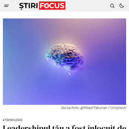
Sursa foto: @Milad Fakurian / Unsplash
TEHNOLOGIE
Leadershipul tău a fost înlocuit de