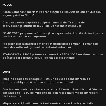
FOCUS
Poșta Română: A meritat rebrandingul de 48.000 de euro? „Mesajul
a ajuns până în China"
Craiova devine capitala sculpturii mondiale: Trei zile de
efervescență culturală la „Zilele Constantin Brâncuși”
FOMO 2026 propune la București o experiență diferită de învățare și
business pentru antreprenori
Președintele României a vizitat standul unei companii românești
care dezvoltă soluții pentru războiul viitorului
STARC4SYS și URC Systems semnează la BSDA 2026 un Memorandum
de Înțelegere pentru soluții de război electronic
LUME
Imagine reală sau creație AI? Uniunea Europeană introduce
etichete obligatorii pentru conținutul artificial
Obelisc, mausoleu sau far al speranței? Centrul Prezidențial Obama
din Chicago – 850 de milioane de dolari și o mulțime de întrebări
fără răspuns
Miquela are 2,6 milioane de fani, contracte cu Prada și o viață