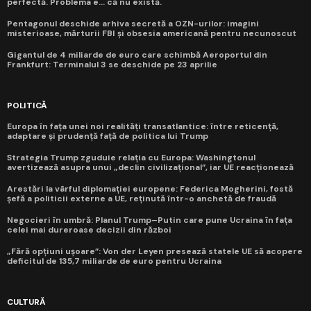
perfectă. Problema e... că nu există.
Pentagonul deschide arhiva secretă a OZN-urilor: imagini
misterioase, mărturii FBI și obsesia americană pentru necunoscut
Gigantul de 4 miliarde de euro care schimbă Aeroportul din
Frankfurt: Terminalul 3 se deschide pe 23 aprilie
POLITICĂ
Europa în fața unei noi realități transatlantice: între reticență,
adaptare și prudență față de politica lui Trump
Strategia Trump zguduie relația cu Europa: Washingtonul
avertizează asupra unui „declin civilizațional”, iar UE reacționează
Arestări la vârful diplomației europene: Federica Mogherini, fostă
șefă a politicii externe a UE, reținută într-o anchetă de fraudă
Negocieri în umbră: Planul Trump–Putin care pune Ucraina în fața
celei mai dureroase decizii din război
„Fără opțiuni ușoare”: Von der Leyen presează statele UE să acopere
deficitul de 135,7 miliarde de euro pentru Ucraina
CULTURĂ