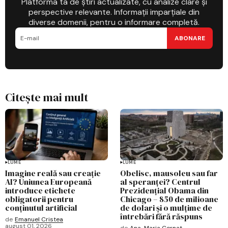
Platforma ta de știri actualizate, cu analize clare și
perspective relevante. Informații imparțiale din
diverse domenii, pentru o informare completă.
ABONARE
Citește mai mult
LUME
LUME
Imagine reală sau creație
Obelisc, mausoleu sau far
AI? Uniunea Europeană
al speranței? Centrul
introduce etichete
Prezidențial Obama din
obligatorii pentru
Chicago – 850 de milioane
conținutul artificial
de dolari și o mulțime de
întrebări fără răspuns
de
Emanuel Cristea
august 01, 2026
de
Ana-Maria Cernat