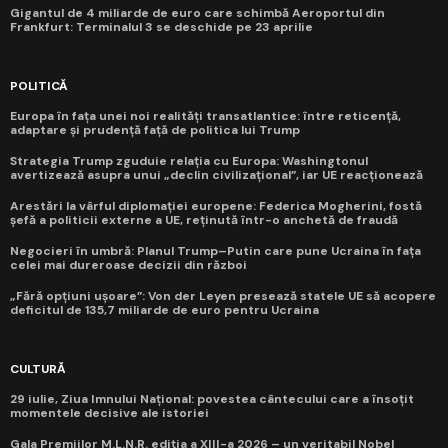
Gigantul de 4 miliarde de euro care schimbă Aeroportul din
Frankfurt: Terminalul 3 se deschide pe 23 aprilie
POLITICĂ
Europa în fața unei noi realități transatlantice: între reticență,
adaptare și prudență față de politica lui Trump
Strategia Trump zguduie relația cu Europa: Washingtonul
avertizează asupra unui „declin civilizațional”, iar UE reacționează
Arestări la vârful diplomației europene: Federica Mogherini, fostă
șefă a politicii externe a UE, reținută într-o anchetă de fraudă
Negocieri în umbră: Planul Trump–Putin care pune Ucraina în fața
celei mai dureroase decizii din război
„Fără opțiuni ușoare”: Von der Leyen presează statele UE să acopere
deficitul de 135,7 miliarde de euro pentru Ucraina
CULTURĂ
29 iulie, Ziua Imnului Național: povestea cântecului care a însoțit
momentele decisive ale istoriei
Gala Premiilor M.L.N.R. ediția a XIII-a 2026 – un veritabil Nobel