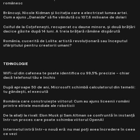
românesc
Brâncuși, Nicole Kidman și licitația care a electrizat lumea artei.
Cum a ajuns „Danaida” să fie vândută cu 107,6 milioane de dolari
Coiful de la Coțofenești, recuperat cu daune minore, și două brățări
dacice găsite după 14 luni. A treia brățară rămâne dispărută
România, cucerită de Lolita: artistă revoluționară sau începutul
sfârșitului pentru creatorii umani?
TEHNOLOGIE
WiFi-ul din cafenea te poate identifica cu 99,5% precizie - chiar
dacă telefonul tău e închis
După aproape 50 de ani, Microsoft schimbă calculatorul din temelii:
tu gândești, el execută
România care construiește viitorul: Cum au ajuns liceenii români
printre elitele mondiale ale roboticii
De la aliați la rivali: Elon Musk și Sam Altman se confruntă în instanță
într-un proces care poate schimba viitorul OpenAI
Internetul intră într-o nouă eră: nu mai poți avea încredere în ceea
ce vezi