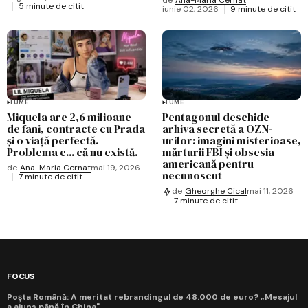
5 minute de citit
iunie 02, 2026
9 minute de citit
LUME
LUME
Miquela are 2,6 milioane
Pentagonul deschide
de fani, contracte cu Prada
arhiva secretă a OZN-
și o viață perfectă.
urilor: imagini misterioase,
Problema e... că nu există.
mărturii FBI și obsesia
americană pentru
de
Ana-Maria Cernat
mai 19, 2026
necunoscut
7 minute de citit
de
Gheorghe Cical
mai 11, 2026
7 minute de citit
FOCUS
Poșta Română: A meritat rebrandingul de 48.000 de euro? „Mesajul
a ajuns până în China"