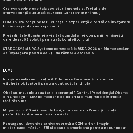
Craiova devine capitala sculpturii mondiale: Trei zile de
efervescență culturală la „Zilele Constantin Brâncuși”
FOMO 2026 propune la București o experiență diferită de învățare și
business pentru antreprenori
Președintele României a vizitat standul unei companii românești
care dezvoltă soluții pentru războiul viitorului
STARC4SYS și URC Systems semnează la BSDA 2026 un Memorandum
de Înțelegere pentru soluții de război electronic
LUME
Imagine reală sau creație AI? Uniunea Europeană introduce
etichete obligatorii pentru conținutul artificial
Obelisc, mausoleu sau far al speranței? Centrul Prezidențial Obama
din Chicago – 850 de milioane de dolari și o mulțime de întrebări
fără răspuns
Miquela are 2,6 milioane de fani, contracte cu Prada și o viață
perfectă. Problema e... că nu există.
Pentagonul deschide arhiva secretă a OZN-urilor: imagini
misterioase, mărturii FBI și obsesia americană pentru necunoscut