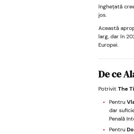
înghețată cree
jos.
Această apropi
larg, dar în 2
Europei.
De ce A
Potrivit
The T
Pentru
Vl
dar sufici
Penală Int
Pentru
Do