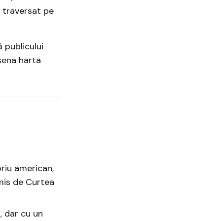
i traversat pe
 publicului
esena harta
oriu american,
emis de Curtea
, dar cu un