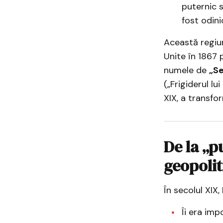
puternic 
fost odini
Această regiun
Unite în 1867 p
numele de
„Se
(„Frigiderul lu
XIX, a transfor
De la „p
geopolit
În secolul XIX,
Îi era imp