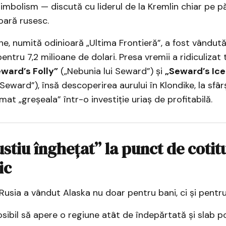
simbolism — discută cu liderul de la Kremlin chiar pe 
oară rusesc.
e, numită odinioară „Ultima Frontieră”, a fost vândută
entru 7,2 milioane de dolari. Presa vremii a ridiculizat
ward’s Folly”
(„Nebunia lui Seward”) și
„Seward’s Ic
i Seward”), însă descoperirea aurului în Klondike, la sfâr
mat „greșeala” într-o investiție uriaș de profitabilă.
ustiu înghețat” la punct de cotit
ic
 Rusia a vândut Alaska nu doar pentru bani, ci și pentru
osibil să apere o regiune atât de îndepărtată și slab p