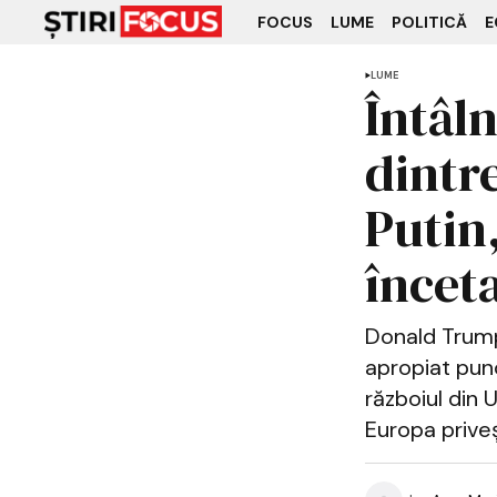
FOCUS
LUME
POLITICĂ
E
LUME
Întâln
dintr
Putin
încet
Donald Trump 
apropiat punc
războiul din U
Europa priveș