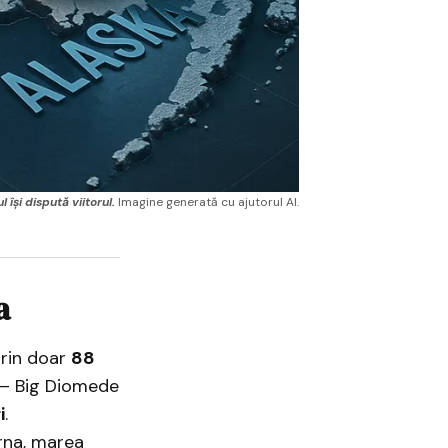
 își dispută viitorul.
 Imagine generată cu ajutorul AI.
a
prin doar
88
 Big Diomede
i
.
arna, marea