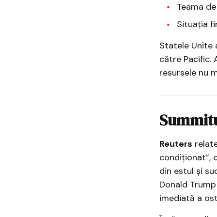
Teama de a
Situația f
Statele Unite 
către Pacific. 
resursele nu m
Summitu
Reuters
relate
condiționat”, 
din estul și su
Donald Trump a
imediată a ostil