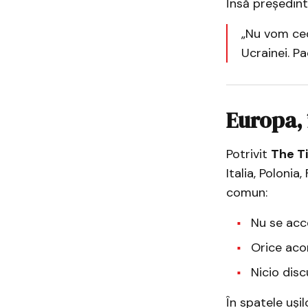
Însă președin
„Nu vom ced
Ucrainei. P
Europa, 
Potrivit
The T
Italia, Poloni
comun:
Nu se acce
Orice acor
Nicio disc
În spatele ușil