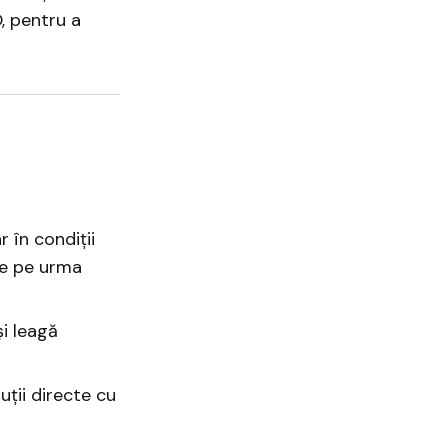
, pentru a
 în condiții
de pe urma
și leagă
uții directe cu