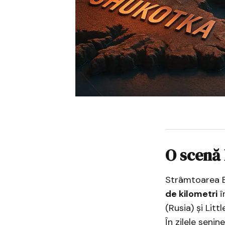
O scenă 
Strâmtoarea B
de kilometri
î
(Rusia) și Lit
În zilele seni