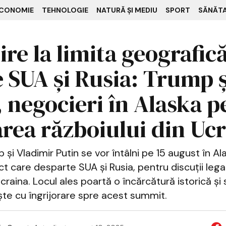
CONOMIE
TEHNOLOGIE
NATURĂ ȘI MEDIU
SPORT
SĂNĂT
ire la limita geografic
e SUA și Rusia: Trump ș
, negocieri în Alaska 
area războiului din Uc
și Vladimir Putin se vor întâlni pe 15 august în Al
t care desparte SUA și Rusia, pentru discuții leg
craina. Locul ales poartă o încărcătură istorică și 
te cu îngrijorare spre acest summit.