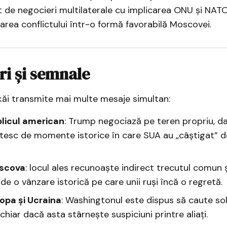
 de negocieri multilaterale cu implicarea ONU și NATO
area conflictului într-o formă favorabilă Moscovei.
i și semnale
kăi transmite mai multe mesaje simultan:
licul american
: Trump negociază pe teren propriu, dar
tesc de momente istorice în care SUA au „câștigat” 
scova
: locul ales recunoaște indirect trecutul comun 
de o vânzare istorică pe care unii ruși încă o regretă.
opa și Ucraina
: Washingtonul este dispus să caute sol
hiar dacă asta stârnește suspiciuni printre aliați.