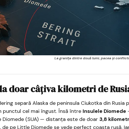
La granița dintre două lumi, pacea și conflictul
la doar câțiva kilometri de Rusi
ering separă Alaska de peninsula Ciukotka din Rusia 
n punctul cel mai îngust. Însă între
Insulele Diomede
—
tle Diomede (SUA) — distanța este de doar
3,8 kilometr
ne, de pe Little Diomede se vede perfect coasta rusă. I