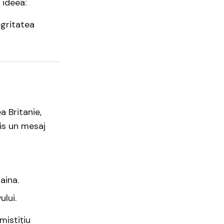
 ideea:
egritatea
a Britanie,
mis un mesaj
aina.
ului.
mistițiu