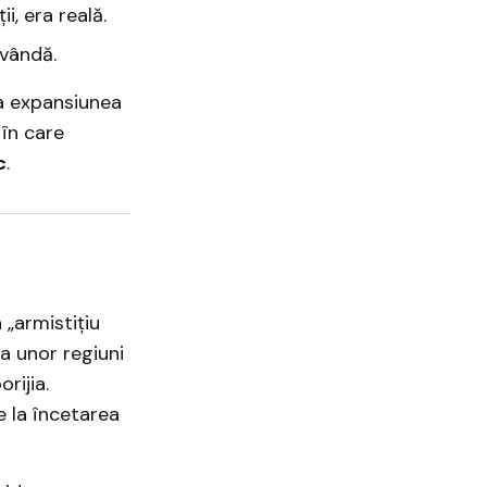
i, era reală.
 vândă.
la expansiunea
 în care
c
.
 „armistițiu
a unor regiuni
rijia.
e la încetarea