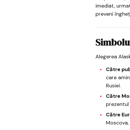
imediat, urmat
preveni îngheț
Simbolur
Alegerea Alas
Către pub
care amin
Rusiei.
Către Mo
prezentul 
Către Eur
Moscova, c