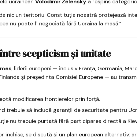
tele ucrainean
Volodimir Zelensky
a respins categoric
a niciun teritoriu. Constituția noastră protejează int
acea nu poate fi negociată fără Ucraina la masă.”
între scepticism și unitate
imes
, liderii europeni — inclusiv Franța, Germania, Mare
a, Finlanda și președinta Comisiei Europene — au trans
ptă modificarea frontierelor prin forță.
d trebuie să includă garanții de securitate pentru Ucr
uție nu trebuie purtată fără participarea directă a Kiev
or închise, se discută și un plan european alternativ: ar