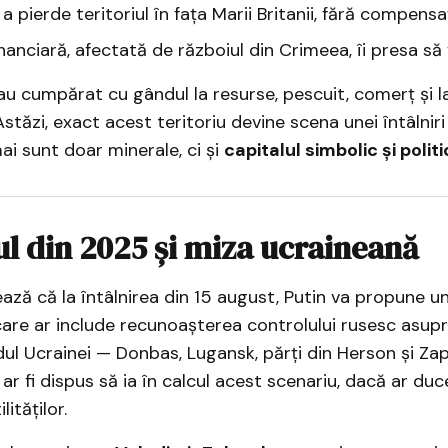
 pierde teritoriul în fața Marii Britanii, fără compensați
inanciară, afectată de războiul din Crimeea, îi presa să
au cumpărat cu gândul la resurse, pescuit, comerț și 
Astăzi, exact acest teritoriu devine scena unei întâlniri
ai sunt doar minerale, ci și
capitalul simbolic și politi
l din 2025 și miza ucraineană
ază că la întâlnirea din 15 august, Putin va propune un
care ar include recunoașterea controlului rusesc asupr
dul Ucrainei — Donbas, Lugansk, părți din Herson și Zapo
r fi dispus să ia în calcul acest scenariu, dacă ar duc
ităților.