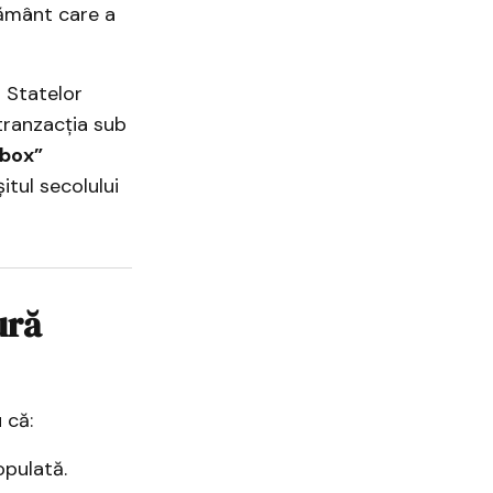
pământ care a
 Statelor
 tranzacția sub
ebox”
șitul secolului
ură
 că:
opulată.