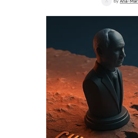
by
Ana-Mari