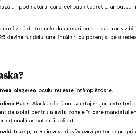
ază un pod natural care, cel puțin teoretic, ar putea f
ere fizică dintre cele două mari puteri este rar vizibilă
025 devine fundalul unei întâlniri cu potențial de a red
laska?
imes
, alegerea locului nu este întâmplătoare.
adimir Putin
, Alaska oferă un avantaj major: este terit
ent de izolat pentru a evita zonele în care mandatul 
ernațională ar putea fi aplicat.
nald Trump
, întâlnirea se desfășoară pe teren propriu