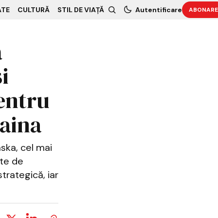
ATE
CULTURĂ
STIL DE VIAȚĂ
Autentificare
ABONARE
ă
i
pentru
raina
aska, cel mai
ate de
strategică, iar