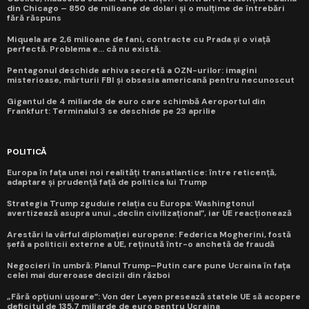
din Chicago – 850 de milioane de dolari și o mulțime de întrebări
fără răspuns
Miquela are 2,6 milioane de fani, contracte cu Prada și o viață
perfectă. Problema e... că nu există.
Pentagonul deschide arhiva secretă a OZN-urilor: imagini
misterioase, mărturii FBI și obsesia americană pentru necunoscut
Gigantul de 4 miliarde de euro care schimbă Aeroportul din
Frankfurt: Terminalul 3 se deschide pe 23 aprilie
POLITICĂ
Europa în fața unei noi realități transatlantice: între reticență,
adaptare și prudență față de politica lui Trump
Strategia Trump zguduie relația cu Europa: Washingtonul
avertizează asupra unui „declin civilizațional”, iar UE reacționează
Arestări la vârful diplomației europene: Federica Mogherini, fostă
șefă a politicii externe a UE, reținută într-o anchetă de fraudă
Negocieri în umbră: Planul Trump–Putin care pune Ucraina în fața
celei mai dureroase decizii din război
„Fără opțiuni ușoare”: Von der Leyen presează statele UE să acopere
deficitul de 135,7 miliarde de euro pentru Ucraina