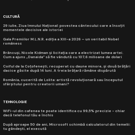
CULTURĂ
29 iulie, Ziua Imnului Național: povestea cântecului care a însoțit
momentele decisive ale istoriei
Gala Premiilor M.L.N.R. ediția a XIII-a 2026 – un veritabil Nobel
românesc
Brâncuși, Nicole Kidman și licitația care a electrizat lumea artei.
Cum a ajuns „Danaida” să fie vândută cu 107,6 milioane de dolari
Coiful de la Coțofenești, recuperat cu daune minore, și două brățări
dacice găsite după 14 luni. A treia brățară rămâne dispărută
România, cucerită de Lolita: artistă revoluționară sau începutul
sfârșitului pentru creatorii umani?
TEHNOLOGIE
WiFi-ul din cafenea te poate identifica cu 99,5% precizie - chiar
dacă telefonul tău e închis
După aproape 50 de ani, Microsoft schimbă calculatorul din temelii:
tu gândești, el execută