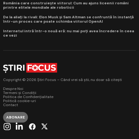
România care construiește viitorul: Cum au ajuns liceenii români
printre elitele mondiale ale roboticii
De la aliați la rivali: Elon Musk și Sam Altman se confruntă în instanță
într-un proces care poate schimba viitorul OpenAI
Internetul intră într-o nouă eră: nu mai poți avea încredere în ceea
ce vezi
Copyright © 2026 Știri Focus – Când vrei să știi, nu doar să citești
Despre Noi
Termeni și Condiții
Politica de Confidențialitate
Politică cookie-uri
Contact
ABONARE