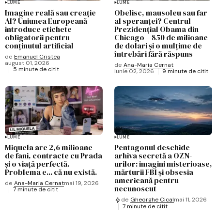
LUME
LUME
Imagine reală sau creație
Obelisc, mausoleu sau far
AI? Uniunea Europeană
al speranței? Centrul
introduce etichete
Prezidențial Obama din
obligatorii pentru
Chicago – 850 de milioane
conținutul artificial
de dolari și o mulțime de
întrebări fără răspuns
de
Emanuel Cristea
august 01, 2026
de
Ana-Maria Cernat
5 minute de citit
iunie 02, 2026
9 minute de citit
LUME
LUME
Miquela are 2,6 milioane
Pentagonul deschide
de fani, contracte cu Prada
arhiva secretă a OZN-
și o viață perfectă.
urilor: imagini misterioase,
Problema e... că nu există.
mărturii FBI și obsesia
americană pentru
de
Ana-Maria Cernat
mai 19, 2026
necunoscut
7 minute de citit
de
Gheorghe Cical
mai 11, 2026
7 minute de citit