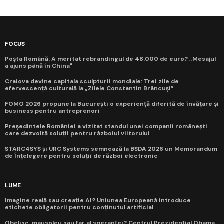
FOCUS
Poșta Română: A meritat rebrandingul de 48.000 de euro? „Mesajul
a ajuns până în China"
Craiova devine capitala sculpturii mondiale: Trei zile de
efervescență culturală la „Zilele Constantin Brâncuși”
FOMO 2026 propune la București o experiență diferită de învățare și
business pentru antreprenori
Președintele României a vizitat standul unei companii românești
care dezvoltă soluții pentru războiul viitorului
STARC4SYS și URC Systems semnează la BSDA 2026 un Memorandum
de Înțelegere pentru soluții de război electronic
LUME
Imagine reală sau creație AI? Uniunea Europeană introduce
etichete obligatorii pentru conținutul artificial
Obelisc, mausoleu sau far al speranței? Centrul Prezidențial Obama