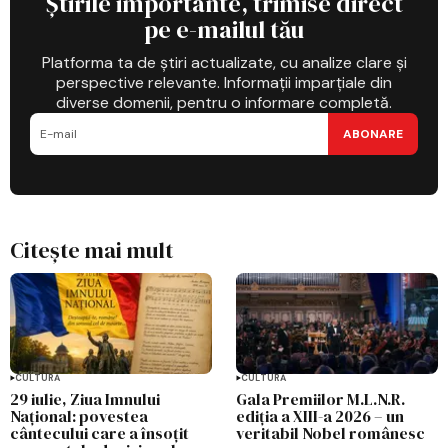
Știrile importante, trimise direct
pe e-mailul tău
Platforma ta de știri actualizate, cu analize clare și
perspective relevante. Informații imparțiale din
diverse domenii, pentru o informare completă.
ABONARE
Citește mai mult
CULTURĂ
CULTURĂ
29 iulie, Ziua Imnului
Gala Premiilor M.L.N.R.
Național: povestea
ediția a XIII-a 2026 – un
cântecului care a însoțit
veritabil Nobel românesc