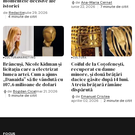
momentele decisive ale
de
Ana-Maria Cernat
istoriei
iunie 22, 2026
7 minute de citit
de
Redacție
iulie 29, 2026
4 minute de citit
CULTURĂ
MARKETING
CULTURĂ
Brâncuși, Nicole Kidman și
Coiful de la Coțofenești,
licitația care a electrizat
recuperat cu daune
lumea artei. Cum a ajuns
minore, și două brățări
„Danaida” să fie vândută cu
dacice găsite după 14 luni.
107,6 milioane de dolari
A treia brățară rămâne
dispărută
de
Bogdan Cical
mai 21, 2026
5 minute de citit
de
Emanuel Cristea
aprilie 02, 2026
2 minute de citit
FOCUS