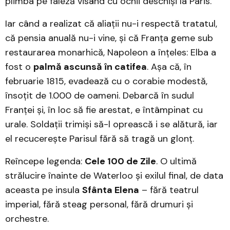
plimba pe faleză visând cu ochii deschiși la Paris.
Iar când a realizat că aliații nu-i respectă tratatul,
că pensia anuală nu-i vine, și că Franța geme sub
restaurarea monarhică, Napoleon a înțeles: Elba a
fost o
palmă ascunsă în catifea
. Așa că, în
februarie 1815, evadează cu o corabie modestă,
însoțit de 1.000 de oameni. Debarcă în sudul
Franței și, în loc să fie arestat, e întâmpinat cu
urale. Soldații trimiși să-l oprească i se alătură, iar
el recucerește Parisul fără să tragă un glonț.
Reîncepe legenda:
Cele 100 de Zile
. O ultimă
strălucire înainte de Waterloo și exilul final, de data
aceasta pe insula
Sfânta Elena
– fără teatrul
imperial, fără steag personal, fără drumuri și
orchestre.