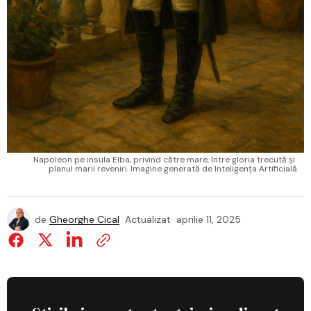
Napoleon pe insula Elba, privind către mare, între gloria trecută și 
planul marii reveniri. Imagine generată de Inteligența Artificială
de
Gheorghe Cical
Actualizat
aprilie 11, 2025