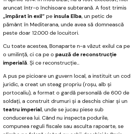
aruncat într-o închisoare subterană. A fost trimis
„împărat în exil”
pe
insula Elba
, un petic de
pământ în Mediterana, unde avea să domnească
peste doar 12.000 de locuitori.
Cu toate acestea, Bonaparte n-a văzut exilul ca pe
o umilință, ci ca pe o
pauză de reconstrucție
imperială
. Și ce reconstrucție...
A pus pe picioare un guvern local, a instituit un cod
juridic, a creat un steag propriu (roșu, alb și
portocaliu), a format o gardă personală de 600 de
soldați, a construit drumuri și a deschis chiar și un
teatru imperial
, unde se jucau piese sub
conducerea lui. Când nu inspecta podurile,
compunea reguli fiscale sau asculta rapoarte, se