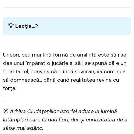
💡
Lecția...?
Uneori, cea mai fină formă de umilință este să i se
dea unui împărat o jucărie și să i se spună că e un
tron. Iar el, convins că e încă suveran, va continua
să domnească... până când realitatea revine cu
forța.
🧭
Arhiva Ciudățeniilor Istoriei aduce la lumină
întâmplări care îți dau fiori, dar și curiozitatea de a
săpa mai adânc.