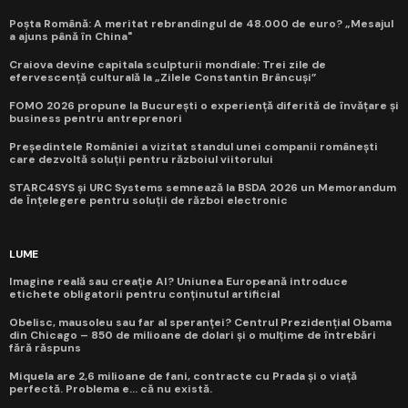
Poșta Română: A meritat rebrandingul de 48.000 de euro? „Mesajul
a ajuns până în China"
Craiova devine capitala sculpturii mondiale: Trei zile de
efervescență culturală la „Zilele Constantin Brâncuși”
FOMO 2026 propune la București o experiență diferită de învățare și
business pentru antreprenori
Președintele României a vizitat standul unei companii românești
care dezvoltă soluții pentru războiul viitorului
STARC4SYS și URC Systems semnează la BSDA 2026 un Memorandum
de Înțelegere pentru soluții de război electronic
LUME
Imagine reală sau creație AI? Uniunea Europeană introduce
etichete obligatorii pentru conținutul artificial
Obelisc, mausoleu sau far al speranței? Centrul Prezidențial Obama
din Chicago – 850 de milioane de dolari și o mulțime de întrebări
fără răspuns
Miquela are 2,6 milioane de fani, contracte cu Prada și o viață
perfectă. Problema e... că nu există.