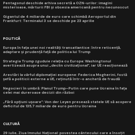
Pentagonul deschide arhiva secretă a OZN-urilor: imagini
misterioase, mărturii FBI și obsesia americană pentru necunoscut
Gigantul de 4 miliarde de euro care schimbă Aeroportul din
Frankfurt: Terminalul 3 se deschide pe 23 aprilie
POLITICĂ
Europa în fața unei noi realități transatlantice: între reticență,
adaptare și prudență față de politica lui Trump
Strategia Trump zguduie relația cu Europa: Washingtonul
avertizează asupra unui „declin civilizațional”, iar UE reacționează
Arestări la vârful diplomației europene: Federica Mogherini, fostă
șefă a politicii externe a UE, reținută într-o anchetă de fraudă
Negocieri în umbră: Planul Trump–Putin care pune Ucraina în fața
celei mai dureroase decizii din război
„Fără opțiuni ușoare”: Von der Leyen presează statele UE să acopere
deficitul de 135,7 miliarde de euro pentru Ucraina
CULTURĂ
29 iulie, Ziua Imnului Național: povestea cântecului care a însoțit