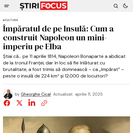
CULTURĂ
Împăratul de pe Insulă: Cum a
construit Napoleon un mini-
imperiu pe Elba
Știai că… pe 11 aprilie 1814, Napoleon Bonaparte a abdicat
de la tronul Franței, dar în loc să fie înlăturat cu
brutalitate, a fost trimis să domnească – ca „împărat” –
peste o insulă de 224 km² și 12.000 de locuitori?
by
Gheorghe Cical
Actualizat
aprilie 11, 2025