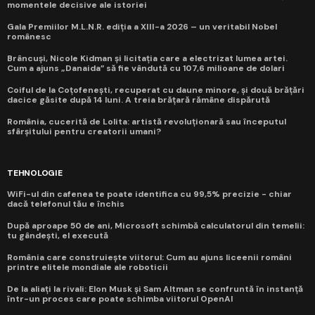
momentele decisive ale istoriei
Gala Premiilor M.L.N.R. ediția a XIII-a 2026 – un veritabil Nobel
românesc
Brâncuși, Nicole Kidman și licitația care a electrizat lumea artei.
Cum a ajuns „Danaida” să fie vândută cu 107,6 milioane de dolari
Coiful de la Coțofenești, recuperat cu daune minore, și două brățări
dacice găsite după 14 luni. A treia brățară rămâne dispărută
România, cucerită de Lolita: artistă revoluționară sau începutul
sfârșitului pentru creatorii umani?
TEHNOLOGIE
WiFi-ul din cafenea te poate identifica cu 99,5% precizie - chiar
dacă telefonul tău e închis
După aproape 50 de ani, Microsoft schimbă calculatorul din temelii:
tu gândești, el execută
România care construiește viitorul: Cum au ajuns liceenii români
printre elitele mondiale ale roboticii
De la aliați la rivali: Elon Musk și Sam Altman se confruntă în instanță
într-un proces care poate schimba viitorul OpenAI