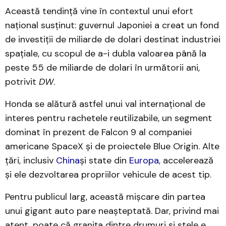
Această tendință vine în contextul unui efort
național susținut: guvernul Japoniei a creat un fond
de investiții de miliarde de dolari destinat industriei
spațiale, cu scopul de a-i dubla valoarea până la
peste 55 de miliarde de dolari în următorii ani,
potrivit
DW
.
Honda se alătură astfel unui val internațional de
interes pentru rachetele reutilizabile, un segment
dominat în prezent de Falcon 9 al companiei
americane SpaceX și de proiectele Blue Origin. Alte
țări, inclusiv
China
și state din
Europa
, accelerează
și ele dezvoltarea propriilor vehicule de acest tip.
Pentru publicul larg, această mișcare din partea
unui gigant auto pare neașteptată. Dar, privind mai
atent, poate că granița dintre drumuri și stele e