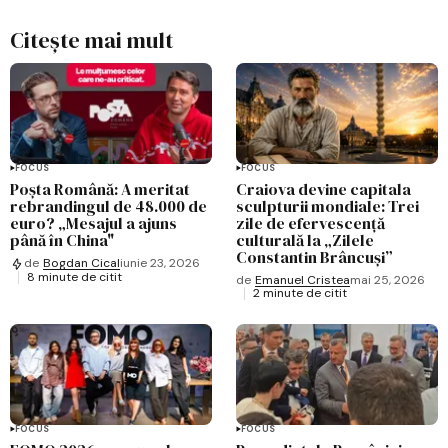
Citește mai mult
FOCUS
FOCUS
Poșta Română: A meritat
Craiova devine capitala
rebrandingul de 48.000 de
sculpturii mondiale: Trei
euro? „Mesajul a ajuns
zile de efervescență
până în China"
culturală la „Zilele
Constantin Brâncuși”
de
Bogdan Cical
iunie 23, 2026
8 minute de citit
de
Emanuel Cristea
mai 25, 2026
2 minute de citit
FOCUS
FOCUS