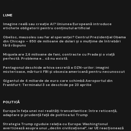
LUME
Imagine reală sau creație AI? Uniunea Europeană introduce
etichete obligatorii pentru conținutul artificial
Obelisc, mausoleu sau far al speranței? Centrul Prezidențial Obama
din Chicago – 850 de milioane de dolari și o mulțime de întrebări
fără răspuns
Miquela are 2,6 milioane de fani, contracte cu Prada și o viață
perfectă. Problema e... că nu există.
Pentagonul deschide arhiva secretă a OZN-urilor: imagini
misterioase, mărturii FBI și obsesia americană pentru necunoscut
Gigantul de 4 miliarde de euro care schimbă Aeroportul din
Frankfurt: Terminalul 3 se deschide pe 23 aprilie
POLITICĂ
Europa în fața unei noi realități transatlantice: între reticență,
adaptare și prudență față de politica lui Trump
Strategia Trump zguduie relația cu Europa: Washingtonul
avertizează asupra unui „declin civilizațional”, iar UE reacționează