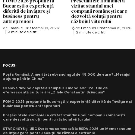
FOMO 2026 propune la
Președintele României a
București o experiență
vizitat standul unei
diferită de învățare și
companii românești care
business pentru
dezvoltă soluții pentru
antreprenori
războiul viitorului
de
Emanuel Cristea
mai 19, 2026
de
Emanuel Cristea
mai 19, 2026
3 minute de citit
2 minute de citit
FOCUS
Poșta Română: A meritat rebrandingul de 48.000 de euro? „Mesajul
a ajuns până în China"
Craiova devine capitala sculpturii mondiale: Trei zile de
efervescență culturală la „Zilele Constantin Brâncuși”
FOMO 2026 propune la București o experiență diferită de învățare și
business pentru antreprenori
Președintele României a vizitat standul unei companii românești
care dezvoltă soluții pentru războiul viitorului
STARC4SYS și URC Systems semnează la BSDA 2026 un Memorandum
de Înțelegere pentru soluții de război electronic