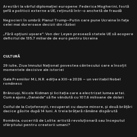
Arestări la vârful diplomației europene: Federica Mogherini, fostă
șefă a politicii externe a UE, reținută într-o anchetă de fraudă
Negocieri în umbră: Planul Trump–Putin care pune Ucraina în fața
celei mai dureroase decizii din război
„Fără opțiuni ușoare”: Von der Leyen presează statele UE să acopere
deficitul de 135,7 miliarde de euro pentru Ucraina
CULTURĂ
29 iulie, Ziua Imnului Național: povestea cântecului care a însoțit
momentele decisive ale istoriei
Gala Premiilor M.L.N.R. ediția a XIII-a 2026 – un veritabil Nobel
românesc
Brâncuși, Nicole Kidman și licitația care a electrizat lumea artei.
Cum a ajuns „Danaida” să fie vândută cu 107,6 milioane de dolari
Coiful de la Coțofenești, recuperat cu daune minore, și două brățări
dacice găsite după 14 luni. A treia brățară rămâne dispărută
România, cucerită de Lolita: artistă revoluționară sau începutul
sfârșitului pentru creatorii umani?