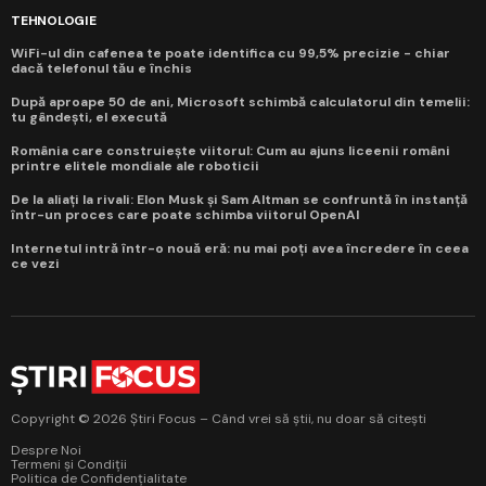
TEHNOLOGIE
WiFi-ul din cafenea te poate identifica cu 99,5% precizie - chiar
dacă telefonul tău e închis
După aproape 50 de ani, Microsoft schimbă calculatorul din temelii:
tu gândești, el execută
România care construiește viitorul: Cum au ajuns liceenii români
printre elitele mondiale ale roboticii
De la aliați la rivali: Elon Musk și Sam Altman se confruntă în instanță
într-un proces care poate schimba viitorul OpenAI
Internetul intră într-o nouă eră: nu mai poți avea încredere în ceea
ce vezi
Copyright © 2026 Știri Focus – Când vrei să știi, nu doar să citești
Despre Noi
Termeni și Condiții
Politica de Confidențialitate