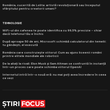
România, cucerită de Lolita: artistă revoluționară sau începutul
sfârșitului pentru creatorii umani?
TEHNOLOGIE
WiFi-ul din cafenea te poate identifica cu 99,5% precizie - chiar
dacă telefonul tău e închis
După aproape 50 de ani, Microsoft schimbă calculatorul din temelii:
tu gândești, el execută
România care construiește viitorul: Cum au ajuns liceenii români
printre elitele mondiale ale roboticii
De la aliați la rivali: Elon Musk și Sam Altman se confruntă în instanță
într-un proces care poate schimba viitorul OpenAI
Internetul intră într-o nouă eră: nu mai poți avea încredere în ceea
ce vezi