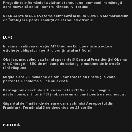
Președintele României a vizitat standul unei companii românești
care dezvoltă soluții pentru războiul viitorului
STARC4SYS și URC Systems semnează la BSDA 2026 un Memorandum
de Înțelegere pentru soluții de război electronic
LUME
Imagine reală sau creație AI? Uniunea Europeană introduce
etichete obligatorii pentru conținutul artificial
Obelisc, mausoleu sau far al speranței? Centrul Prezidențial Obama
din Chicago – 850 de milioane de dolari și o mulțime de întrebări
fără răspuns
Miquela are 2,6 milioane de fani, contracte cu Prada și o viață
perfectă. Problema e... că nu există.
Pentagonul deschide arhiva secretă a OZN-urilor: imagini
misterioase, mărturii FBI și obsesia americană pentru necunoscut
Gigantul de 4 miliarde de euro care schimbă Aeroportul din
Frankfurt: Terminalul 3 se deschide pe 23 aprilie
POLITICĂ