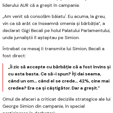
liderului AUR că a greșit în campanie.
„Am venit să consolăm băiatu'. Eu acuma, la greu,
vin ca să arăt ce înseamnă omenia și bărbăția”, a
declarat Gigi Becali pe holul Palatului Parlamentului,
unde jurnaliștii îl așteptau pe Simion.
Întrebat ce mesaj îi transmite lui Simion, Becali a
fost direct:
„Îi zic să accepte cu bărbăție că a fost învins și
cu asta basta. Ce să-i spun? Îți dai seama,
când un om... când el se crede... 42%, cine mai
credea? Era ca și câștigător. Dar a greșit.”
Omul de afaceri a criticat deciziile strategice ale lui
George Simion din campanie, în special