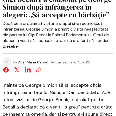
Simion după înfrângerea în
alegeri: „Să accepte cu bărbăție”
După ce a proclamat victoria și apoi și-a recunoscut
înfrângerea, George Simion a primit o vizită neașteptată
din partea lui Gigi Becali la Palatul Parlamentului. Omul de
afaceri a venit să-l consoleze, dar nu s-a ferit să-i critice
greșelile.
by
Ana-Maria Cernat
Actualizat
mai 19, 2025
Înainte ca George Simion să își accepte oficial
înfrângerea în fața lui Nicușor Dan, candidatul AUR
a fost vizitat de George Becali, fost aliat politic.
Becali a declarat că a venit „la greu” pentru a arăta
ce înseamnă omenia, dar și pentru a-i spune direct