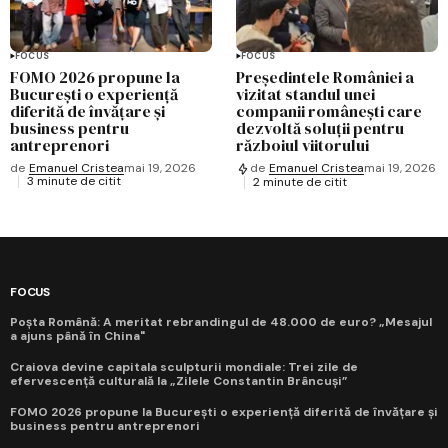
FOCUS
FOCUS
FOMO 2026 propune la
Președintele României a
București o experiență
vizitat standul unei
diferită de învățare și
companii românești care
business pentru
dezvoltă soluții pentru
antreprenori
războiul viitorului
de
Emanuel Cristea
mai 19, 2026
de
Emanuel Cristea
mai 19, 2026
3 minute de citit
2 minute de citit
FOCUS
Poșta Română: A meritat rebrandingul de 48.000 de euro? „Mesajul
a ajuns până în China"
Craiova devine capitala sculpturii mondiale: Trei zile de
efervescență culturală la „Zilele Constantin Brâncuși”
FOMO 2026 propune la București o experiență diferită de învățare și
business pentru antreprenori