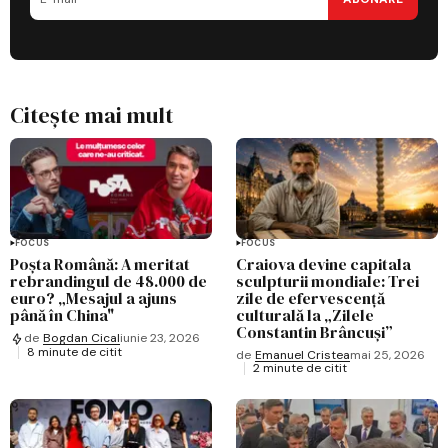
Citește mai mult
FOCUS
FOCUS
Poșta Română: A meritat
Craiova devine capitala
rebrandingul de 48.000 de
sculpturii mondiale: Trei
euro? „Mesajul a ajuns
zile de efervescență
până în China"
culturală la „Zilele
Constantin Brâncuși”
de
Bogdan Cical
iunie 23, 2026
8 minute de citit
de
Emanuel Cristea
mai 25, 2026
2 minute de citit