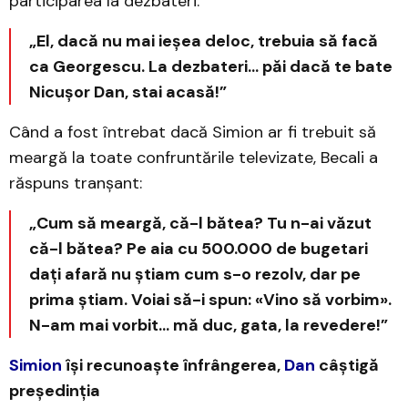
participarea la dezbateri:
„El, dacă nu mai ieșea deloc, trebuia să facă
ca Georgescu. La dezbateri... păi dacă te bate
Nicușor Dan, stai acasă!”
Când a fost întrebat dacă Simion ar fi trebuit să
meargă la toate confruntările televizate, Becali a
răspuns tranșant:
„Cum să meargă, că-l bătea? Tu n-ai văzut
că-l bătea? Pe aia cu 500.000 de bugetari
dați afară nu știam cum s-o rezolv, dar pe
prima știam. Voiai să-i spun: «Vino să vorbim».
N-am mai vorbit... mă duc, gata, la revedere!”
Simion
își recunoaște înfrângerea,
Dan
câștigă
președinția