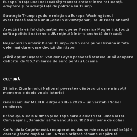
Europa în fața unei noi realități transatlantice: între reticență,
adaptare și prudență față de politica lui Trump
Strategia Trump zguduie relația cu Europa: Washingtonul
avertizează asupra unui „declin civilizațional”, iar UE reacționează
Arestări la vârful diplomației europene: Federica Mogherini, fostă
șefă a politicii externe a UE, reținută într-o anchetă de fraudă
Negocieri în umbră: Planul Trump–Putin care pune Ucraina în fața
celei mai dureroase decizii din război
„Fără opțiuni ușoare”: Von der Leyen presează statele UE să acopere
deficitul de 135,7 miliarde de euro pentru Ucraina
CULTURĂ
29 iulie, Ziua Imnului Național: povestea cântecului care a însoțit
momentele decisive ale istoriei
Gala Premiilor M.L.N.R. ediția a XIII-a 2026 – un veritabil Nobel
românesc
Brâncuși, Nicole Kidman și licitația care a electrizat lumea artei.
Cum a ajuns „Danaida” să fie vândută cu 107,6 milioane de dolari
Coiful de la Coțofenești, recuperat cu daune minore, și două brățări
dacice găsite după 14 luni. A treia brățară rămâne dispărută