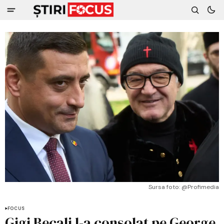
Sursa foto: @Profimedia
FOCUS
Gigi Becali l-a consolat pe George