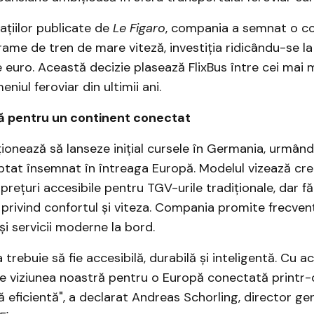
mațiilor publicate de
Le Figaro
, compania a semnat o 
ame de tren de mare viteză, investiția ridicându-se l
e euro. Această decizie plasează FlixBus între cei mai m
eniul feroviar din ultimii ani.
ă pentru un continent conectat
nționează să lanseze inițial cursele în Germania, urmân
eptat însemnat în întreaga Europă. Modelul vizează cre
 prețuri accesibile pentru TGV-urile tradiționale, dar fă
rivind confortul și viteza. Compania promite frecvenț
și servicii moderne la bord.
 trebuie să fie accesibilă, durabilă și inteligentă. Cu a
 viziunea noastră pentru o Europă conectată printr-
eficientă", a declarat Andreas Schorling, director gene