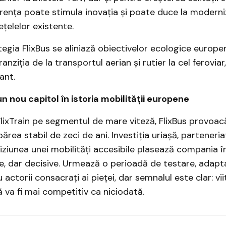
rența poate stimula inovația și poate duce la modern
ețelelor existente.
tegia FlixBus se aliniază obiectivelor ecologice europ
ziția de la transportul aerian și rutier la cel feroviar
ant.
un nou capitol în istoria mobilității europene
FlixTrain pe segmentul de mare viteză, FlixBus provoacă
ărea stabil de zeci de ani. Investiția uriașă, parteneria
viziunea unei mobilități accesibile plasează compania î
te, dar decisive. Urmează o perioadă de testare, adapta
actorii consacrați ai pieței, dar semnalul este clar: vii
 va fi mai competitiv ca niciodată.