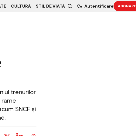
ATE
CULTURĂ
STIL DE VIAȚĂ
Autentificare
ABONARE
e
iul trenurilor
e rame
recum SNCF și
ne.