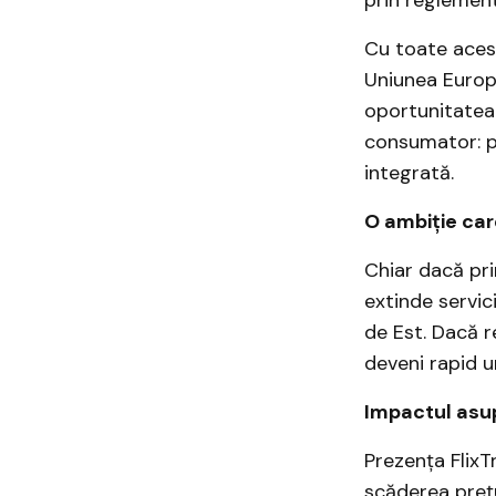
Cu toate acest
Uniunea Europe
oportunitatea
consumator: pre
integrată.
O ambiție car
Chiar dacă pri
extinde servici
de Est. Dacă 
deveni rapid u
Impactul asup
Prezența FlixT
scăderea prețur