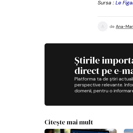
Sursa :
Le Figa
de
Ana-Mar
Știrile import
direct pe e-ma
Platforma ta de știri actuali
perspective relevante. Infor
domenii, pentru o informar
Citește mai mult