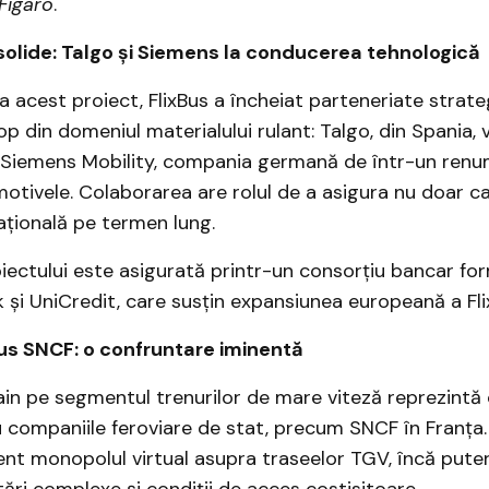
Figaro
.
solide: Talgo și Siemens la conducerea tehnologică
za acest proiect, FlixBus a încheiat parteneriate strat
p din domeniul materialului rulant: Talgo, din Spania, v
r Siemens Mobility, compania germană de într-un renum
tivele. Colaborarea are rolul de a asigura nu doar cali
ațională pe termen lung.
iectului este asigurată printr-un consorțiu bancar fo
și UniCredit, care susțin expansiunea europeană a Flix
sus SNCF: o confruntare iminentă
rain pe segmentul trenurilor de mare viteză reprezintă
 companiile feroviare de stat, precum SNCF în Franța
ent monopolul virtual asupra traseelor TGV, încă pute
ări complexe și condiții de acces costisitoare.