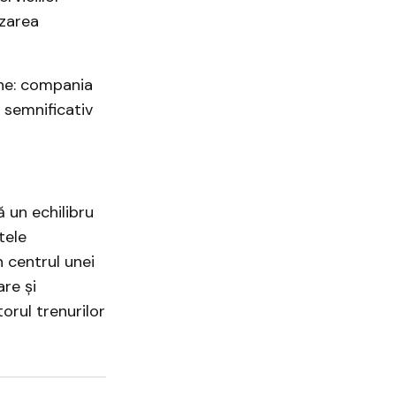
izarea
ene: compania
, semnificativ
 un echilibru
tele
n centrul unei
re și
torul trenurilor