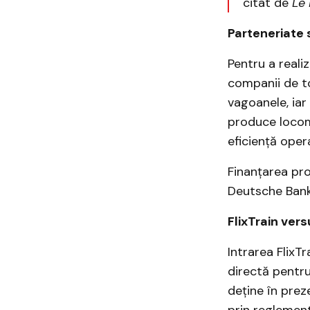
citat de
Le 
Parteneriate 
Pentru a reali
companii de to
vagoanele, ia
produce locomo
eficiență oper
Finanțarea pro
Deutsche Bank 
FlixTrain ver
Intrarea FlixT
directă pentru
deține în prez
prin reglement