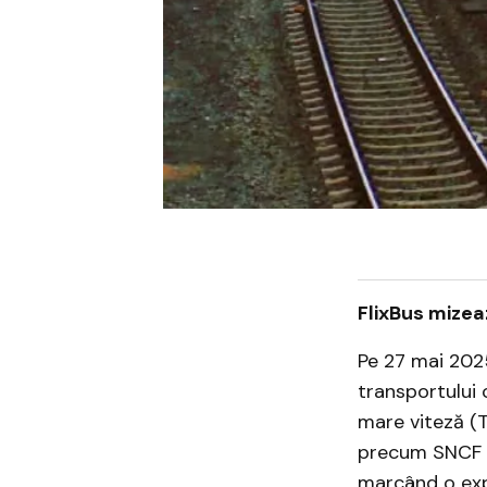
FlixBus mizea
Pe 27 mai 202
transportului 
mare viteză (
precum SNCF și
marcând o expa