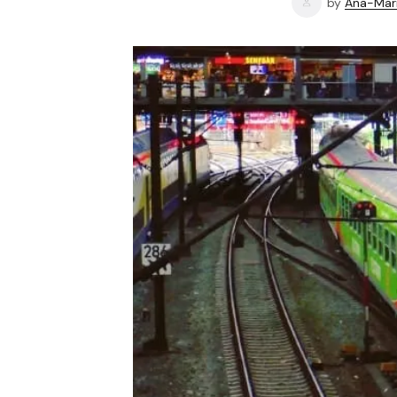
by
Ana-Mari