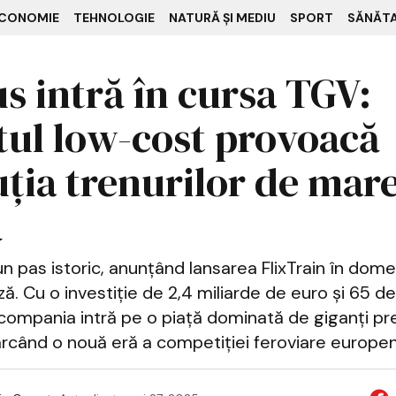
CONOMIE
TEHNOLOGIE
NATURĂ ȘI MEDIU
SPORT
SĂNĂT
us intră în cursa TGV:
tul low-cost provoacă
uția trenurilor de mar
ă
un pas istoric, anunțând lansarea FlixTrain în domen
ă. Cu o investiție de 2,4 miliarde de euro și 65 d
ompania intră pe o piață dominată de giganți p
arcând o nouă eră a competiției feroviare europe