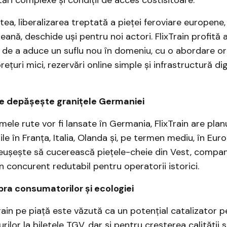
ea, liberalizarea treptată a pieței feroviare europene
ană, deschide uși pentru noi actori. FlixTrain profită a
 de a aduce un suflu nou în domeniu, cu o abordare or
țuri mici, rezervări online simple și infrastructură dig
e depășește granițele Germaniei
mele rute vor fi lansate în Germania, FlixTrain are planu
ile în Franța, Italia, Olanda și, pe termen mediu, în Eur
reușește să cucerească piețele-cheie din Vest, compan
n concurent redutabil pentru operatorii istorici.
ra consumatorilor și ecologiei
rain pe piață este văzută ca un potențial catalizator p
ilor la biletele TGV, dar și pentru creșterea calității se