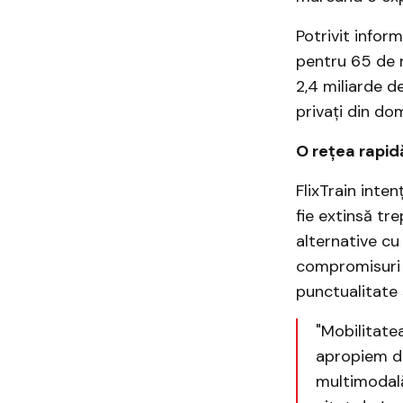
Potrivit infor
pentru 65 de r
2,4 miliarde d
privați din dom
O rețea rapid
FlixTrain inte
fie extinsă tr
alternative cu
compromisuri p
punctualitate 
"Mobilitatea
apropiem de
multimodală 