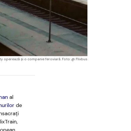
ity operează și o companie feroviară. Foto: @ Flixbus
man
al
nurilor
de
nsacrați
ixTrain,
ropean.