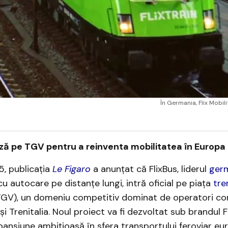
În Germania, Flix Mobil
ză pe TGV pentru a reinventa mobilitatea în Europa
5, publicația
Le Figaro
a anunțat că FlixBus, liderul
ger
cu autocare pe distanțe lungi, intră oficial pe piața
tre
TGV), un domeniu competitiv dominat de operatori co
 Trenitalia. Noul proiect va fi dezvoltat sub brandul Fl
nsiune ambițioasă în sfera transportului feroviar eu