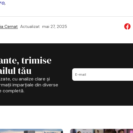
ro
,
ia Cernat
Actualizat
mai 27, 2025
ante, trimise
ilul tău
zate, cu analize clare și
mații imparțiale din diverse
e completă.