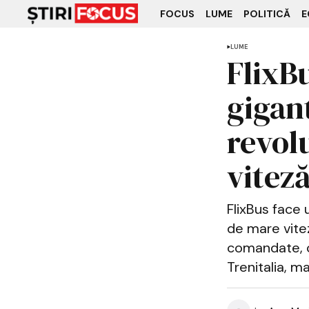
FOCUS
LUME
POLITICĂ
E
LUME
FlixB
gigan
revol
vitez
FlixBus face 
de mare vitez
comandate, c
Trenitalia, m