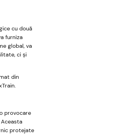
egice cu două
a furniza
e global, va
tate, ci și
rmat din
Train.
 o provocare
. Aceasta
rnic protejate