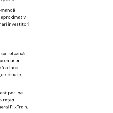
comandă
a aproximativ
ari investitori
d ca rețea să
area unei
ră a face
e ridicate,
cest pas, ne
o rețea
ral FlixTrain,