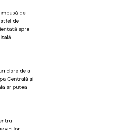
, impusă de
stfel de
ientată spre
itală
ri clare de a
opa Centrală și
ia ar putea
entru
rviciilor