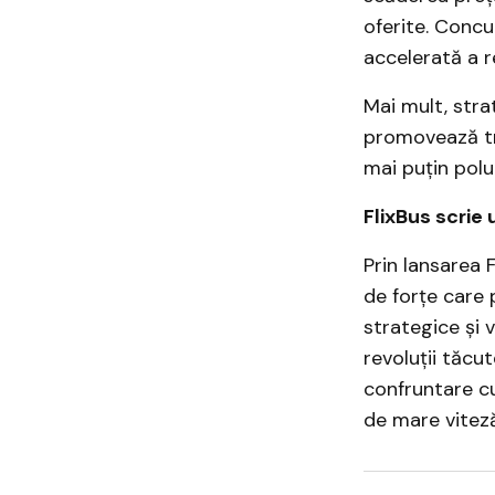
oferite. Concu
accelerată a r
Mai mult, stra
promovează tran
mai puțin polu
FlixBus scrie 
Prin lansarea 
de forțe care p
strategice și 
revoluții tăcu
confruntare cu 
de mare viteză