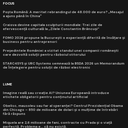
FOCUS
Poșta Română: A meritat rebrandingul de 48.000 de euro? „Mesajul
a ajuns până în China"
Craiova devine capitala sculpturii mondiale: Trei zile de
efervescență culturală la „Zilele Constantin Brâncuși”
FOMO 2026 propune la București o experiență diferită de învățare și
business pentru antreprenori
Președintele României a vizitat standul unei companii românești
care dezvoltă soluții pentru războiul viitorului
STARC4SYS și URC Systems semnează la BSDA 2026 un Memorandum
de Înțelegere pentru soluții de război electronic
LUME
Imagine reală sau creație AI? Uniunea Europeană introduce
etichete obligatorii pentru conținutul artificial
Obelisc, mausoleu sau far al speranței? Centrul Prezidențial Obama
din Chicago – 850 de milioane de dolari și o mulțime de întrebări
fără răspuns
Miquela are 2,6 milioane de fani, contracte cu Prada și o viață
perfectă. Problema e... că nu există.