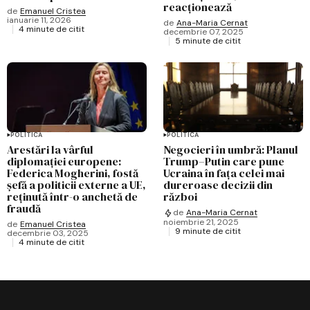
reacționează
de
Emanuel Cristea
ianuarie 11, 2026
de
Ana-Maria Cernat
4 minute de citit
decembrie 07, 2025
5 minute de citit
POLITICĂ
POLITICĂ
Arestări la vârful
Negocieri în umbră: Planul
diplomației europene:
Trump–Putin care pune
Federica Mogherini, fostă
Ucraina în fața celei mai
șefă a politicii externe a UE,
dureroase decizii din
reținută într-o anchetă de
război
fraudă
de
Ana-Maria Cernat
noiembrie 21, 2025
de
Emanuel Cristea
9 minute de citit
decembrie 03, 2025
4 minute de citit