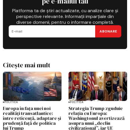
pe e-mailul tău
Platforma ta de știri actualizate, cu analize clare și
perspective relevante. Informații imparțiale din
diverse domenii, pentru o informare completă.
ABONARE
Citește mai mult
POLITICĂ
POLITICĂ
Europa în fața unei noi
Strategia Trump zguduie
realități transatlantice:
relația cu Europa:
între reticență, adaptare și
Washingtonul avertizează
prudență față de politica
asupra unui „declin
lui Trump
civilizațional”, iar UE