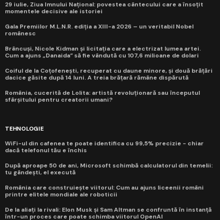
29 iulie, Ziua Imnului Național: povestea cântecului care a însoțit
momentele decisive ale istoriei
Gala Premiilor M.L.N.R. ediția a XIII-a 2026 – un veritabil Nobel
românesc
Brâncuși, Nicole Kidman și licitația care a electrizat lumea artei.
Cum a ajuns „Danaida” să fie vândută cu 107,6 milioane de dolari
Coiful de la Coțofenești, recuperat cu daune minore, și două brățări
dacice găsite după 14 luni. A treia brățară rămâne dispărută
România, cucerită de Lolita: artistă revoluționară sau începutul
sfârșitului pentru creatorii umani?
TEHNOLOGIE
WiFi-ul din cafenea te poate identifica cu 99,5% precizie - chiar
dacă telefonul tău e închis
După aproape 50 de ani, Microsoft schimbă calculatorul din temelii:
tu gândești, el execută
România care construiește viitorul: Cum au ajuns liceenii români
printre elitele mondiale ale roboticii
De la aliați la rivali: Elon Musk și Sam Altman se confruntă în instanță
într-un proces care poate schimba viitorul OpenAI