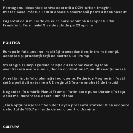
Pentagonul deschide arhiva secretă a OZN-urilor: imagini
misterioase, mărturii FBI și obsesia americană pentru necunoscut
Gigantul de 4 miliarde de euro care schimbă Aeroportul din
Frankfurt: Terminalul 3 se deschide pe 23 aprilie
POLITICĂ
Europa în fața unei noi realități transatlantice: între reticență,
adaptare și prudență față de politica lui Trump
Strategia Trump zguduie relația cu Europa: Washingtonul
avertizează asupra unui „declin civilizațional”, iar UE reacționează
Arestări la vârful diplomației europene: Federica Mogherini, fostă
șefă a politicii externe a UE, reținută într-o anchetă de fraudă
Negocieri în umbră: Planul Trump–Putin care pune Ucraina în fața
celei mai dureroase decizii din război
„Fără opțiuni ușoare”: Von der Leyen presează statele UE să acopere
deficitul de 135,7 miliarde de euro pentru Ucraina
CULTURĂ