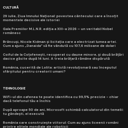
CULTURĂ
29 iulie, Ziua Imnului Național: povestea cântecului care a însoțit
momentele decisive ale istoriei
Gala Premiilor M.L.N.R. ediția a XIII-a 2026 – un veritabil Nobel
românesc
Brâncuși, Nicole Kidman și licitația care a electrizat lumea artei.
Cum a ajuns „Danaida” să fie vândută cu 107,6 milioane de dolari
Coiful de la Coțofenești, recuperat cu daune minore, și două brățări
dacice găsite după 14 luni. A treia brățară rămâne dispărută
România, cucerită de Lolita: artistă revoluționară sau începutul
sfârșitului pentru creatorii umani?
TEHNOLOGIE
WiFi-ul din cafenea te poate identifica cu 99,5% precizie - chiar
dacă telefonul tău e închis
După aproape 50 de ani, Microsoft schimbă calculatorul din temelii:
tu gândești, el execută
România care construiește viitorul: Cum au ajuns liceenii români
printre elitele mondiale ale roboticii