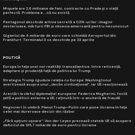
Miquela are 2,6 milioane de fani, contracte cu Prada și o viață
perfectă. Problema e... că nu există.
Pentagonul deschide arhiva secretă a OZN-urilor: imagini
misterioase, mărturii FBI și obsesia americană pentru necunoscut
Gigantul de 4 miliarde de euro care schimbă Aeroportul din
Frankfurt: Terminalul 3 se deschide pe 23 aprilie
POLITICĂ
Europa în fața unei noi realități transatlantice: între reticență,
adaptare și prudență față de politica lui Trump
Strategia Trump zguduie relația cu Europa: Washingtonul
avertizează asupra unui „declin civilizațional”, iar UE reacționează
Arestări la vârful diplomației europene: Federica Mogherini, fostă
șefă a politicii externe a UE, reținută într-o anchetă de fraudă
Negocieri în umbră: Planul Trump–Putin care pune Ucraina în fața
celei mai dureroase decizii din război
„Fără opțiuni ușoare”: Von der Leyen presează statele UE să acopere
deficitul de 135,7 miliarde de euro pentru Ucraina