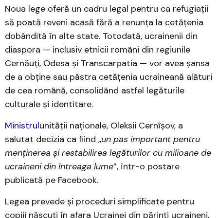
Noua lege oferă un cadru legal pentru ca refugiații
să poată reveni acasă fără a renunța la cetățenia
dobândită în alte state. Totodată, ucrainenii din
diaspora — inclusiv etnicii români din regiunile
Cernăuți, Odesa și Transcarpatia — vor avea șansa
de a obține sau păstra cetățenia ucraineană alături
de cea română, consolidând astfel legăturile
culturale și identitare.
Ministrul
unității naționale, Oleksii Cernîşov, a
salutat decizia ca fiind „
un pas important pentru
menținerea și restabilirea legăturilor cu milioane de
ucraineni din întreaga lume
”, într-o postare
publicată pe Facebook.
Legea prevede și proceduri simplificate pentru
copiii născuți în afara Ucrainei din părinți ucraineni,