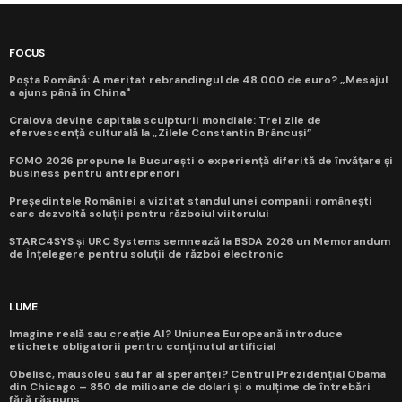
FOCUS
Poșta Română: A meritat rebrandingul de 48.000 de euro? „Mesajul
a ajuns până în China"
Craiova devine capitala sculpturii mondiale: Trei zile de
efervescență culturală la „Zilele Constantin Brâncuși”
FOMO 2026 propune la București o experiență diferită de învățare și
business pentru antreprenori
Președintele României a vizitat standul unei companii românești
care dezvoltă soluții pentru războiul viitorului
STARC4SYS și URC Systems semnează la BSDA 2026 un Memorandum
de Înțelegere pentru soluții de război electronic
LUME
Imagine reală sau creație AI? Uniunea Europeană introduce
etichete obligatorii pentru conținutul artificial
Obelisc, mausoleu sau far al speranței? Centrul Prezidențial Obama
din Chicago – 850 de milioane de dolari și o mulțime de întrebări
fără răspuns