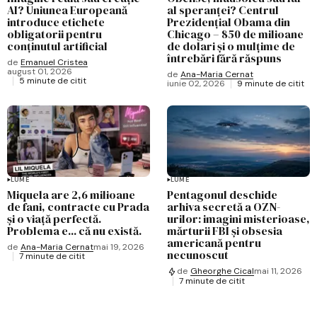
AI? Uniunea Europeană
al speranței? Centrul
introduce etichete
Prezidențial Obama din
obligatorii pentru
Chicago – 850 de milioane
conținutul artificial
de dolari și o mulțime de
întrebări fără răspuns
de
Emanuel Cristea
august 01, 2026
de
Ana-Maria Cernat
5 minute de citit
iunie 02, 2026
9 minute de citit
LUME
LUME
Miquela are 2,6 milioane
Pentagonul deschide
de fani, contracte cu Prada
arhiva secretă a OZN-
și o viață perfectă.
urilor: imagini misterioase,
Problema e... că nu există.
mărturii FBI și obsesia
americană pentru
de
Ana-Maria Cernat
mai 19, 2026
necunoscut
7 minute de citit
de
Gheorghe Cical
mai 11, 2026
7 minute de citit