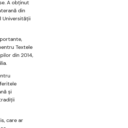
se. A obținut
aterană din
 Universității
mportante,
pentru Textele
pilor din 2014,
a. ​
entru
eritele
ană și
radiții
s, care ar