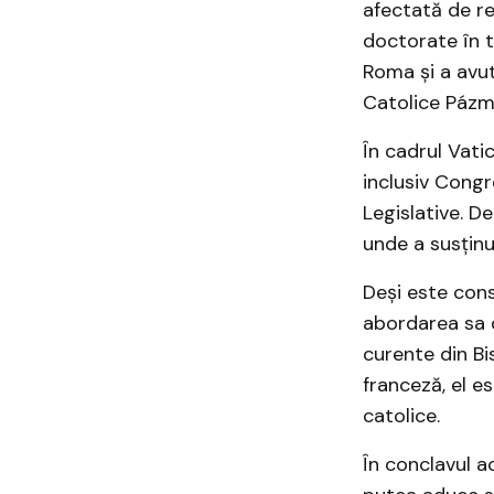
afectată de re
doctorate în t
Roma și a avut
Catolice Pázmá
În cadrul Vati
inclusiv Congr
Legislative. D
unde a susținut
Deși este cons
abordarea sa d
curente din Bis
franceză, el e
catolice.​
În conclavul a