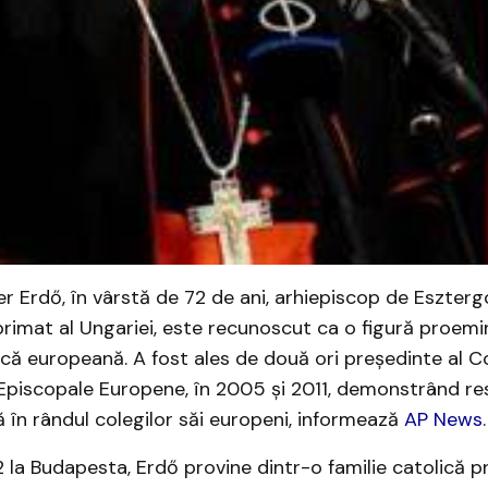
ter Erdő, în vârstă de 72 de ani, arhiepiscop de Eszter
rimat al Ungariei, este recunoscut ca o figură proemi
ică europeană. A fost ales de două ori președinte al Con
 Episcopale Europene, în 2005 și 2011, demonstrând re
 în rândul colegilor săi europeni, informează
AP News
.​
 la Budapesta, Erdő provine dintr-o familie catolică p