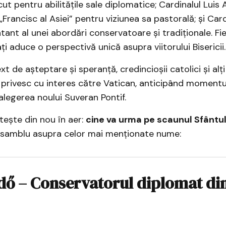
cut pentru abilitățile sale diplomatice; Cardinalul Luis 
Francisc al Asiei” pentru viziunea sa pastorală; și Card
tant al unei abordări conservatoare și tradiționale. Fi
i aduce o perspectivă unică asupra viitorului Bisericii.​
xt de așteptare și speranță, credincioșii catolici și alți
privesc cu interes către Vatican, anticipând momentul
alegerea noului Suveran Pontif.
tește din nou în aer:
cine va urma pe scaunul Sfântul
ansamblu asupra celor mai menționate nume:
dő – Conservatorul diplomat di