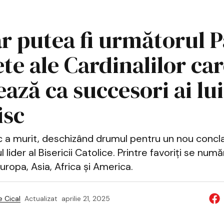
ar putea fi următorul 
te ale Cardinalilor car
ează ca succesori ai lui
isc
c a murit, deschizând drumul pentru un nou concl
l lider al Bisericii Catolice. Printre favoriți se numă
Europa, Asia, Africa și America.
 Cical
Actualizat
aprilie 21, 2025