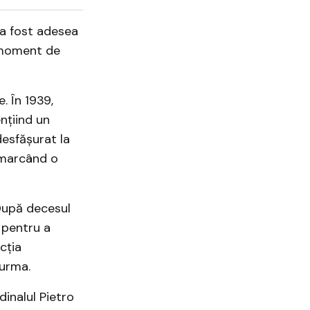
 a fost adesea
 moment de
. În 1939,
ențiind un
desfășurat la
, marcând o
 După decesul
 pentru a
cția
urma.​
inalul Pietro