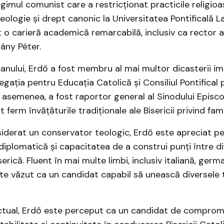
gimul comunist care a restricționat practicile religioa
eologie și drept canonic la Universitatea Pontificală L
 o carieră academică remarcabilă, inclusiv ca rector al
ny Péter. ​
canului, Erdő a fost membru al mai multor dicasterii i
egația pentru Educația Catolică și Consiliul Pontifical 
e asemenea, a fost raportor general al Sinodului Episco
 ferm învățăturile tradiționale ale Bisericii privind famili
iderat un conservator teologic, Erdő este apreciat p
iplomatică și capacitatea de a construi punți între dif
erică. Fluent în mai multe limbi, inclusiv italiană, germ
ste văzut ca un candidat capabil să unească diversele t
ctual, Erdő este perceput ca un candidat de compromi