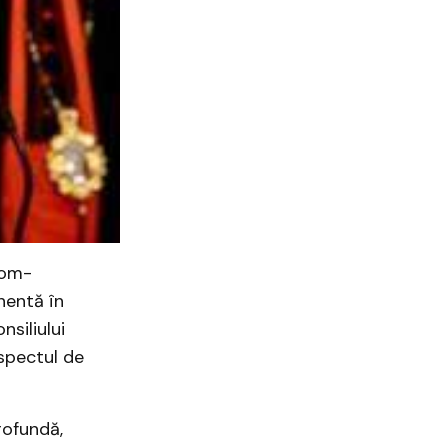
gom-
nentă în
siliului
spectul de
rofundă,