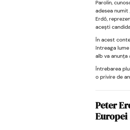
Parolin, cunos
adesea numit „
Erdő, reprezen
acești candidaț
​În acest conte
întreaga lume 
alb va anunța 
Întrebarea plu
o privire de 
Peter Er
Europei