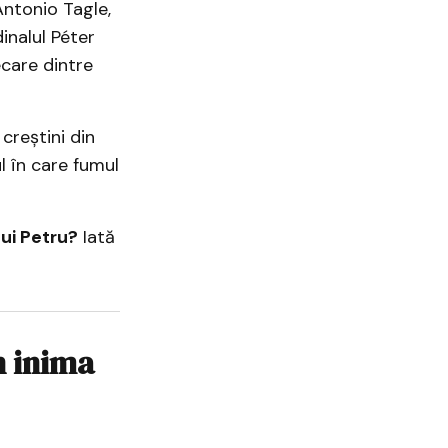
Antonio Tagle,
inalul Péter
ecare dintre
 creștini din
 în care fumul
ui Petru?
Iată
n inima