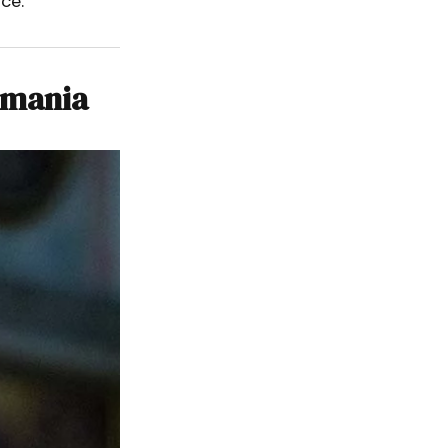
e.​
rmania