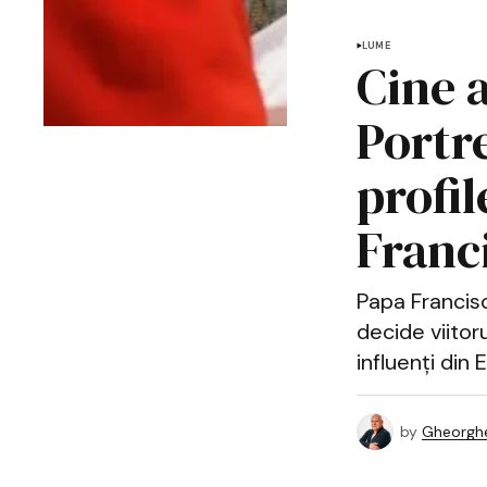
LUME
Cine 
Portre
profil
Franc
Papa Francis
decide viitoru
influenți din 
by
Gheorghe