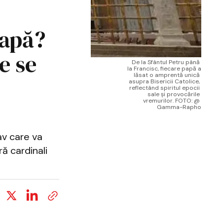
Papă?
e se
De la Sfântul Petru până 
la Francisc, fiecare papă a 
lăsat o amprentă unică 
asupra Bisericii Catolice, 
reflectând spiritul epocii 
sale și provocările 
vremurilor. FOTO: @ 
Gamma-Rapho
av care va
ră cardinali