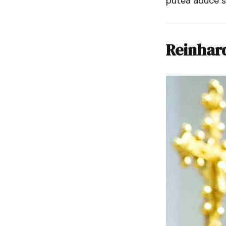
putea aduce st
Reinhar