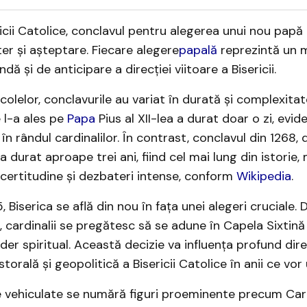
ericii Catolice, conclavul pentru alegerea unui nou papă
ter și așteptare. Fiecare alegere
papală
reprezintă un
dă și de anticipare a direcției viitoare a Bisericii.​
olelor, conclavurile au variat în durată și complexitate
 l-a ales pe
Papa
Pius al XII-lea a durat doar o zi, evid
n rândul cardinalilor. În contrast, conclavul din 1268, 
, a durat aproape trei ani, fiind cel mai lung din istorie
certitudine și dezbateri intense, conform
Wikipedia
.​
, Biserica se află din nou în fața unei alegeri cruciale.
, cardinalii se pregătesc să se adune în Capela Sixtină
ider spiritual. Această decizie va influența profund dire
torală și geopolitică a Bisericii Catolice în anii ce vor 
 vehiculate se numără figuri proeminente precum Card