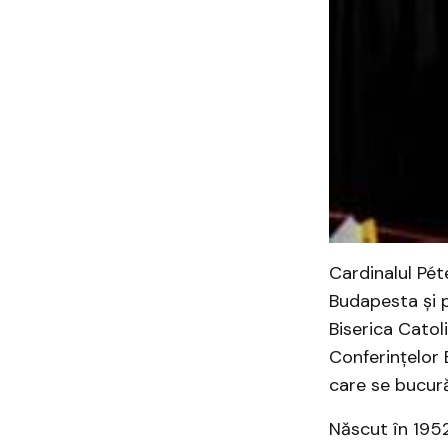
​Cardinalul Pé
Budapesta și p
Biserica Catol
Conferințelor
care se bucură
Născut în 1952