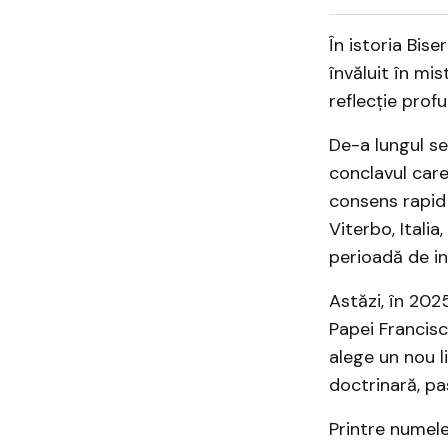
În istoria Bis
învăluit în mis
reflecție profun
De-a lungul sec
conclavul care
consens rapid î
Viterbo, Italia
perioadă de in
Astăzi, în 2025
Papei Francisc
alege un nou l
doctrinară, pas
Printre numele