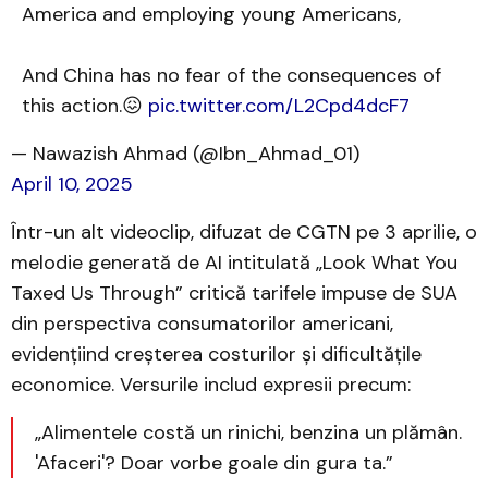
America and employing young Americans,
And China has no fear of the consequences of
this action.😖
pic.twitter.com/L2Cpd4dcF7
— Nawazish Ahmad (@Ibn_Ahmad_01)
April 10, 2025
Într-un alt videoclip, difuzat de CGTN pe 3 aprilie, o
melodie generată de AI intitulată „Look What You
Taxed Us Through” critică tarifele impuse de SUA
din perspectiva consumatorilor americani,
evidențiind creșterea costurilor și dificultățile
economice. Versurile includ expresii precum:​
„Alimentele costă un rinichi, benzina un plămân.
'Afaceri'? Doar vorbe goale din gura ta.”