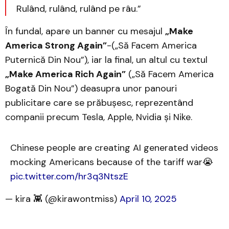
Rulând, rulând, rulând pe râu.”
În fundal, apare un banner cu mesajul
„Make
America Strong Again”
-(„Să Facem America
Puternică Din Nou”), iar la final, un altul cu textul
„Make America Rich Again”
(„Să Facem America
Bogată Din Nou”) deasupra unor panouri
publicitare care se prăbușesc, reprezentând
companii precum Tesla, Apple, Nvidia și Nike. ​
Chinese people are creating AI generated videos
mocking Americans because of the tariff war😭
pic.twitter.com/hr3q3NtszE
— kira 👾 (@kirawontmiss)
April 10, 2025