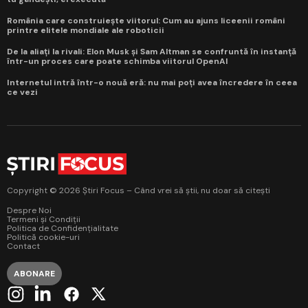
România care construiește viitorul: Cum au ajuns liceenii români
printre elitele mondiale ale roboticii
De la aliați la rivali: Elon Musk și Sam Altman se confruntă în instanță
într-un proces care poate schimba viitorul OpenAI
Internetul intră într-o nouă eră: nu mai poți avea încredere în ceea
ce vezi
Copyright © 2026 Știri Focus – Când vrei să știi, nu doar să citești
Despre Noi
Termeni și Condiții
Politica de Confidențialitate
Politică cookie-uri
Contact
ABONARE