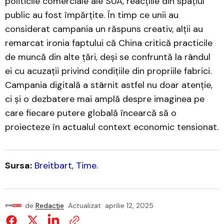
politicile comerciale ale SUA, reacțiile din spațiul
public au fost împărțite. În timp ce unii au
considerat campania un răspuns creativ, alții au
remarcat ironia faptului că China critică practicile
de muncă din alte țări, deși se confruntă la rândul
ei cu acuzații privind condițiile din propriile fabrici.
Campania digitală a stârnit astfel nu doar atenție,
ci și o dezbatere mai amplă despre imaginea pe
care fiecare putere globală încearcă să o
proiecteze în actualul context economic tensionat.
Sursa:
Breitbart
,
Time
.
de
Redacție
Actualizat
aprilie 12, 2025