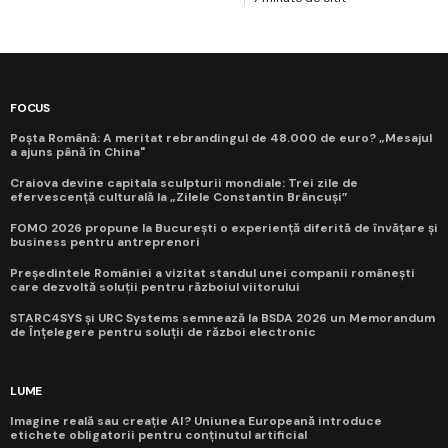
FOCUS
Poșta Română: A meritat rebrandingul de 48.000 de euro? „Mesajul
a ajuns până în China"
Craiova devine capitala sculpturii mondiale: Trei zile de
efervescență culturală la „Zilele Constantin Brâncuși”
FOMO 2026 propune la București o experiență diferită de învățare și
business pentru antreprenori
Președintele României a vizitat standul unei companii românești
care dezvoltă soluții pentru războiul viitorului
STARC4SYS și URC Systems semnează la BSDA 2026 un Memorandum
de Înțelegere pentru soluții de război electronic
LUME
Imagine reală sau creație AI? Uniunea Europeană introduce
etichete obligatorii pentru conținutul artificial