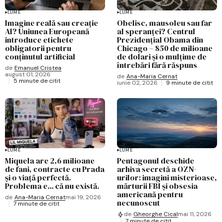
LUME
LUME
Imagine reală sau creație
Obelisc, mausoleu sau far
AI? Uniunea Europeană
al speranței? Centrul
introduce etichete
Prezidențial Obama din
obligatorii pentru
Chicago – 850 de milioane
conținutul artificial
de dolari și o mulțime de
întrebări fără răspuns
de
Emanuel Cristea
august 01, 2026
de
Ana-Maria Cernat
5 minute de citit
iunie 02, 2026
9 minute de citit
LUME
LUME
Miquela are 2,6 milioane
Pentagonul deschide
de fani, contracte cu Prada
arhiva secretă a OZN-
și o viață perfectă.
urilor: imagini misterioase,
Problema e... că nu există.
mărturii FBI și obsesia
americană pentru
de
Ana-Maria Cernat
mai 19, 2026
necunoscut
7 minute de citit
de
Gheorghe Cical
mai 11, 2026
7 minute de citit