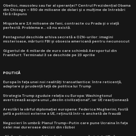
Obelisc, mausoleu sau far al speranței? Centrul Prezidențial Obama
din Chicago – 850 de milioane de dolari și o mulțime de întrebări
fără răspuns
Miquela are 2,6 milioane de fani, contracte cu Prada și o viață
perfectă. Problema e... că nu există.
Pentagonul deschide arhiva secretă a OZN-urilor: imagini
misterioase, mărturii FBI și obsesia americană pentru necunoscut
Gigantul de 4 miliarde de euro care schimbă Aeroportul din
Frankfurt: Terminalul 3 se deschide pe 23 aprilie
POLITICĂ
Europa în fața unei noi realități transatlantice: între reticență,
adaptare și prudență față de politica lui Trump
Strategia Trump zguduie relația cu Europa: Washingtonul
avertizează asupra unui „declin civilizațional”, iar UE reacționează
Arestări la vârful diplomației europene: Federica Mogherini, fostă
șefă a politicii externe a UE, reținută într-o anchetă de fraudă
Negocieri în umbră: Planul Trump–Putin care pune Ucraina în fața
celei mai dureroase decizii din război