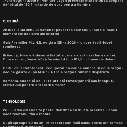
„Fără opțiuni ușoare”: Von der Leyen presează statele UE să acopere
deficitul de 135,7 miliarde de euro pentru Ucraina
CULTURĂ
29 iulie, Ziua Imnului Național: povestea cântecului care a însoțit
momentele decisive ale istoriei
Gala Premiilor M.L.N.R. ediția a XIII-a 2026 – un veritabil Nobel
românesc
Brâncuși, Nicole Kidman și licitația care a electrizat lumea artei.
Cum a ajuns „Danaida” să fie vândută cu 107,6 milioane de dolari
Coiful de la Coțofenești, recuperat cu daune minore, și două brățări
dacice găsite după 14 luni. A treia brățară rămâne dispărută
România, cucerită de Lolita: artistă revoluționară sau începutul
sfârșitului pentru creatorii umani?
TEHNOLOGIE
WiFi-ul din cafenea te poate identifica cu 99,5% precizie - chiar
dacă telefonul tău e închis
După aproape 50 de ani, Microsoft schimbă calculatorul din temelii:
tu gândești, el execută