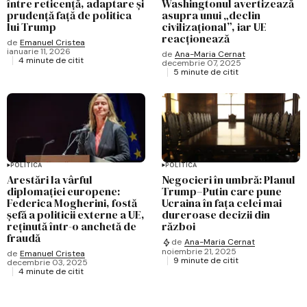
între reticență, adaptare și
Washingtonul avertizează
prudență față de politica
asupra unui „declin
lui Trump
civilizațional”, iar UE
reacționează
de
Emanuel Cristea
ianuarie 11, 2026
de
Ana-Maria Cernat
4 minute de citit
decembrie 07, 2025
5 minute de citit
POLITICĂ
POLITICĂ
Arestări la vârful
Negocieri în umbră: Planul
diplomației europene:
Trump–Putin care pune
Federica Mogherini, fostă
Ucraina în fața celei mai
șefă a politicii externe a UE,
dureroase decizii din
reținută într-o anchetă de
război
fraudă
de
Ana-Maria Cernat
noiembrie 21, 2025
de
Emanuel Cristea
9 minute de citit
decembrie 03, 2025
4 minute de citit