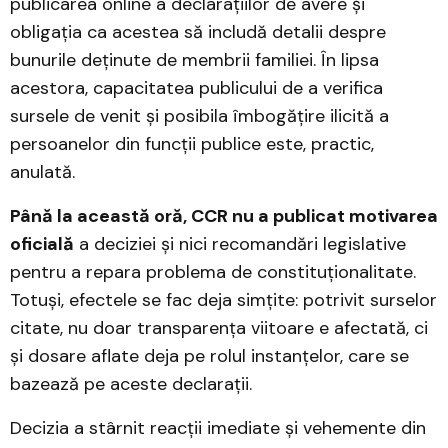
publicarea online a declarațiilor de avere și
obligația ca acestea să includă detalii despre
bunurile deținute de membrii familiei. În lipsa
acestora, capacitatea publicului de a verifica
sursele de venit și posibila îmbogățire ilicită a
persoanelor din funcții publice este, practic,
anulată.
Până la această oră, CCR nu a publicat motivarea
oficială
a deciziei și nici recomandări legislative
pentru a repara problema de constituționalitate.
Totuși, efectele se fac deja simțite: potrivit surselor
citate, nu doar transparența viitoare e afectată, ci
și dosare aflate deja pe rolul instanțelor, care se
bazează pe aceste declarații.
Decizia a stârnit reacții imediate și vehemente din