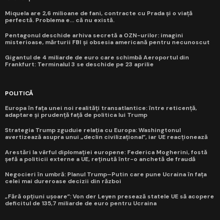
Miquela are 2,6 milioane de fani, contracte cu Prada și o viață
perfectă. Problema e... că nu există.
Pentagonul deschide arhiva secretă a OZN-urilor: imagini
misterioase, mărturii FBI și obsesia americană pentru necunoscut
Gigantul de 4 miliarde de euro care schimbă Aeroportul din
Frankfurt: Terminalul 3 se deschide pe 23 aprilie
POLITICĂ
Europa în fața unei noi realități transatlantice: între reticență,
adaptare și prudență față de politica lui Trump
Strategia Trump zguduie relația cu Europa: Washingtonul
avertizează asupra unui „declin civilizațional”, iar UE reacționează
Arestări la vârful diplomației europene: Federica Mogherini, fostă
șefă a politicii externe a UE, reținută într-o anchetă de fraudă
Negocieri în umbră: Planul Trump–Putin care pune Ucraina în fața
celei mai dureroase decizii din război
„Fără opțiuni ușoare”: Von der Leyen presează statele UE să acopere
deficitul de 135,7 miliarde de euro pentru Ucraina