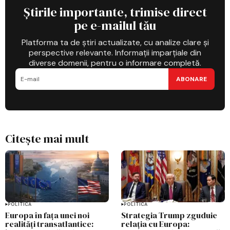
Știrile importante, trimise direct
pe e-mailul tău
Platforma ta de știri actualizate, cu analize clare și
perspective relevante. Informații imparțiale din
diverse domenii, pentru o informare completă.
ABONARE
Citește mai mult
POLITICĂ
POLITICĂ
Europa în fața unei noi
Strategia Trump zguduie
realități transatlantice:
relația cu Europa: