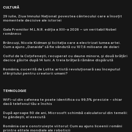
CULTURĂ
29 iulie, Ziua Imnului Național: povestea cântecului care a însoțit
momentele decisive ale istoriei
Gala Premiilor M.L.N.R. ediția a XIII-a 2026 – un veritabil Nobel
românesc
Brâncuși, Nicole Kidman și licitația care a electrizat lumea artei.
Cum a ajuns „Danaida” să fie vândută cu 107,6 milioane de dolari
Coiful de la Coțofenești, recuperat cu daune minore, și două brățări
dacice găsite după 14 luni. A treia brățară rămâne dispărută
România, cucerită de Lolita: artistă revoluționară sau începutul
sfârșitului pentru creatorii umani?
TEHNOLOGIE
WiFi-ul din cafenea te poate identifica cu 99,5% precizie - chiar
dacă telefonul tău e închis
După aproape 50 de ani, Microsoft schimbă calculatorul din temelii:
tu gândești, el execută
România care construiește viitorul: Cum au ajuns liceenii români
printre elitele mondiale ale roboticii