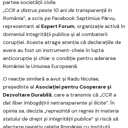
partea societății civile.
„
CCR a distrus peste 10 ani de transparență în
România
”, a scris pe Facebook Septimius Pârvu,
reprezentant al
Expert Forum
, organizație activă în
domeniul integrității publice și al combaterii
corupției. Acesta atrage atenția că declarațiile de
avere au fost un instrument-cheie în lupta
anticorupție și chiar o condiție pentru aderarea
României la Uniunea Europeană.
O reacție similară a avut și Radu Nicolae,
președinte al
Asociației pentru Cooperare și
Dezvoltare Durabilă
, care a transmis că „
CCR a
dat liber îmbogățirii netransparente și ilicite
”. În
opinia sa, decizia „
reprezintă un regres în materia
statului de drept și integrității publice
” și riscă să
afecteze negativ relația României cu instituții