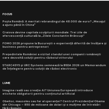
FOCUS
Poșta Română: A meritat rebrandingul de 48.000 de euro? „Mesajul
a ajuns până în China"
Craiova devine capitala sculpturii mondiale: Trei zile de
efervescență culturală la „Zilele Constantin Brâncuși”
FOMO 2026 propune la București o experiență diferită de învățare și
business pentru antreprenori
Președintele României a vizitat standul unei companii românești
care dezvoltă soluții pentru războiul viitorului
STARC4SYS și URC Systems semnează la BSDA 2026 un Memorandum
de Înțelegere pentru soluții de război electronic
LUME
Imagine reală sau creație AI? Uniunea Europeană introduce
etichete obligatorii pentru conținutul artificial
Obelisc, mausoleu sau far al speranței? Centrul Prezidențial Obama
din Chicago – 850 de milioane de dolari și o mulțime de întrebări
fără răspuns