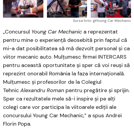
Sursa foto: @Young Car Mechanic
„Concursul
Young Car Mechanic
a reprezentat
pentru mine o experiență deosebită prin faptul că
mi-a dat posibilitatea să mă dezvolt personal și ca
viitor mecanic auto. Mulțumesc firmei INTERCARS
pentru această oportunitate și sper că voi reuși să
reprezint onorabil România la faza internațională.
Mulțumesc și profesorilor de la Colegiul
Tehnic
Alexandru Roman
pentru pregătire și sprijin.
Sper ca rezultatele mele să-i inspire și pe alți
colegi care vor participa la viitoarele ediții ale
concursului Young Car Mechanic,” a spus Andrei
Florin Popa.