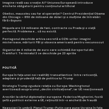
Imagine reală sau creație AI? Uniunea Europeană introduce
etichete obligatorii pentru conținutul artificial
Obelisc, mausoleu sau far al speranței? Centrul Prezidențial Obama
din Chicago – 850 de milioane de dolari și o mulțime de întrebări
fără răspuns
Miquela are 2,6 milioane de fani, contracte cu Prada și o viață
perfectă. Problema e... că nu există.
Pentagonul deschide arhiva secretă a OZN-urilor: imagini
misterioase, mărturii FBI și obsesia americană pentru necunoscut
Gigantul de 4 miliarde de euro care schimbă Aeroportul din
Frankfurt: Terminalul 3 se deschide pe 23 aprilie
POLITICĂ
Europa în fața unei noi realități transatlantice: între reticență,
adaptare și prudență față de politica lui Trump
Strategia Trump zguduie relația cu Europa: Washingtonul
avertizează asupra unui „declin civilizațional”, iar UE reacționează
Arestări la vârful diplomației europene: Federica Mogherini, fostă
șefă a politicii externe a UE, reținută într-o anchetă de fraudă
Negocieri în umbră: Planul Trump–Putin care pune Ucraina în fața