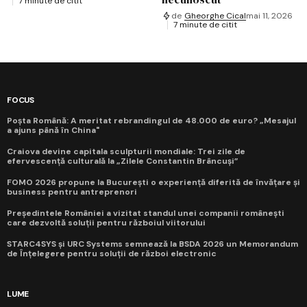
7 minute de citit
de
Gheorghe Cical
mai 11, 2026
7 minute de citit
FOCUS
Poșta Română: A meritat rebrandingul de 48.000 de euro? „Mesajul
a ajuns până în China"
Craiova devine capitala sculpturii mondiale: Trei zile de
efervescență culturală la „Zilele Constantin Brâncuși”
FOMO 2026 propune la București o experiență diferită de învățare și
business pentru antreprenori
Președintele României a vizitat standul unei companii românești
care dezvoltă soluții pentru războiul viitorului
STARC4SYS și URC Systems semnează la BSDA 2026 un Memorandum
de Înțelegere pentru soluții de război electronic
LUME