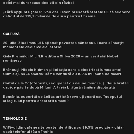
celei mai dureroase decizii din război
„Fără opțiuni ușoare”: Von der Leyen presează statele UE să acopere
deficitul de 135,7 miliarde de euro pentru Ucraina
CULTURĂ
29 iulie, Ziua Imnului Național: povestea cântecului care a însoțit
momentele decisive ale istoriei
Gala Premiilor M.L.N.R. ediția a XIII-a 2026 – un veritabil Nobel
românesc
Brâncuși, Nicole Kidman și licitația care a electrizat lumea artei.
Cum a ajuns „Danaida” să fie vândută cu 107,6 milioane de dolari
Coiful de la Coțofenești, recuperat cu daune minore, și două brățări
dacice găsite după 14 luni. A treia brățară rămâne dispărută
România, cucerită de Lolita: artistă revoluționară sau începutul
sfârșitului pentru creatorii umani?
TEHNOLOGIE
WiFi-ul din cafenea te poate identifica cu 99,5% precizie - chiar
dacă telefonul tău e închis