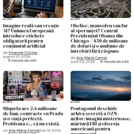
LUME
LUME
Imagine reală sau creație
Obelisc, mausoleu sau far
AI? Uniunea Europeană
al speranței? Centrul
introduce etichete
Prezidențial Obama din
obligatorii pentru
Chicago – 850 de milioane
conținutul artificial
de dolari și o mulțime de
întrebări fără răspuns
de
Emanuel Cristea
august 01, 2026
de
Ana-Maria Cernat
5 minute de citit
iunie 02, 2026
9 minute de citit
LUME
LUME
Miquela are 2,6 milioane
Pentagonul deschide
de fani, contracte cu Prada
arhiva secretă a OZN-
și o viață perfectă.
urilor: imagini misterioase,
Problema e... că nu există.
mărturii FBI și obsesia
americană pentru
de
Ana-Maria Cernat
mai 19, 2026
necunoscut