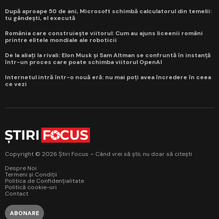
După aproape 50 de ani, Microsoft schimbă calculatorul din temelii:
tu gândești, el execută
România care construiește viitorul: Cum au ajuns liceenii români
printre elitele mondiale ale roboticii
De la aliați la rivali: Elon Musk și Sam Altman se confruntă în instanță
într-un proces care poate schimba viitorul OpenAI
Internetul intră într-o nouă eră: nu mai poți avea încredere în ceea
ce vezi
Copyright © 2026 Știri Focus – Când vrei să știi, nu doar să citești
Despre Noi
Termeni și Condiții
Politica de Confidențialitate
Politică cookie-uri
Contact
ABONARE