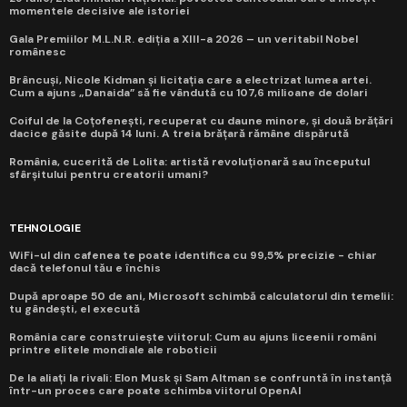
momentele decisive ale istoriei
Gala Premiilor M.L.N.R. ediția a XIII-a 2026 – un veritabil Nobel
românesc
Brâncuși, Nicole Kidman și licitația care a electrizat lumea artei.
Cum a ajuns „Danaida” să fie vândută cu 107,6 milioane de dolari
Coiful de la Coțofenești, recuperat cu daune minore, și două brățări
dacice găsite după 14 luni. A treia brățară rămâne dispărută
România, cucerită de Lolita: artistă revoluționară sau începutul
sfârșitului pentru creatorii umani?
TEHNOLOGIE
WiFi-ul din cafenea te poate identifica cu 99,5% precizie - chiar
dacă telefonul tău e închis
După aproape 50 de ani, Microsoft schimbă calculatorul din temelii:
tu gândești, el execută
România care construiește viitorul: Cum au ajuns liceenii români
printre elitele mondiale ale roboticii
De la aliați la rivali: Elon Musk și Sam Altman se confruntă în instanță
într-un proces care poate schimba viitorul OpenAI