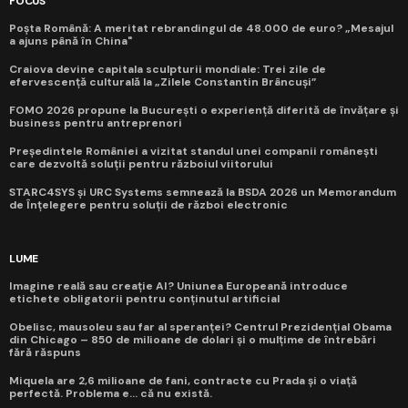
FOCUS
Poșta Română: A meritat rebrandingul de 48.000 de euro? „Mesajul
a ajuns până în China"
Craiova devine capitala sculpturii mondiale: Trei zile de
efervescență culturală la „Zilele Constantin Brâncuși”
FOMO 2026 propune la București o experiență diferită de învățare și
business pentru antreprenori
Președintele României a vizitat standul unei companii românești
care dezvoltă soluții pentru războiul viitorului
STARC4SYS și URC Systems semnează la BSDA 2026 un Memorandum
de Înțelegere pentru soluții de război electronic
LUME
Imagine reală sau creație AI? Uniunea Europeană introduce
etichete obligatorii pentru conținutul artificial
Obelisc, mausoleu sau far al speranței? Centrul Prezidențial Obama
din Chicago – 850 de milioane de dolari și o mulțime de întrebări
fără răspuns
Miquela are 2,6 milioane de fani, contracte cu Prada și o viață
perfectă. Problema e... că nu există.