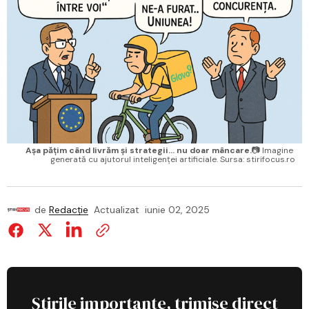
Așa pățim când livrăm și strategii... nu doar mâncare.
📷 Imagine 
generată cu ajutorul inteligenței artificiale. Sursa: stirifocus.ro
de
Redacție
Actualizat
iunie 02, 2025
Știrile importante, trimise direct