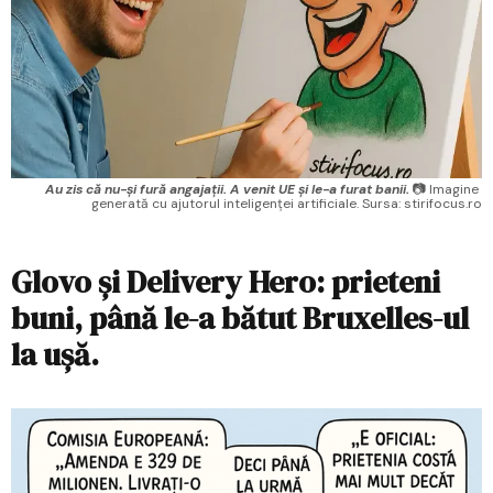
Au zis că nu-și fură angajații. A venit UE și le-a furat banii.
 📷 Imagine 
generată cu ajutorul inteligenței artificiale. Sursa: stirifocus.ro
Glovo și Delivery Hero: prieteni
buni, până le-a bătut Bruxelles-ul
la ușă.