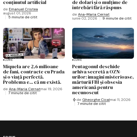
conținutul artificial
de dolari și o mulțime de
întrebări fără răspuns
de
Emanuel Cristea
august 01, 2026
de
Ana-Maria Cernat
5 minute de citit
iunie 02, 2026
9 minute de citit
LUME
LUME
Miquela are 2,6 milioane
Pentagonul deschide
de fani, contracte cu Prada
arhiva secretă a OZN-
și o viață perfectă.
urilor: imagini misterioase,
Problema e... că nu există.
mărturii FBI și obsesia
americană pentru
de
Ana-Maria Cernat
mai 19, 2026
necunoscut
7 minute de citit
de
Gheorghe Cical
mai 11, 2026
7 minute de citit