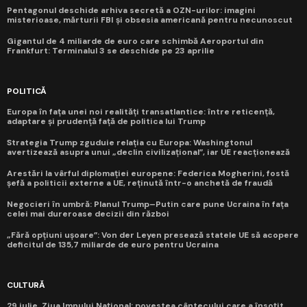
Pentagonul deschide arhiva secretă a OZN-urilor: imagini
misterioase, mărturii FBI și obsesia americană pentru necunoscut
Gigantul de 4 miliarde de euro care schimbă Aeroportul din
Frankfurt: Terminalul 3 se deschide pe 23 aprilie
POLITICĂ
Europa în fața unei noi realități transatlantice: între reticență,
adaptare și prudență față de politica lui Trump
Strategia Trump zguduie relația cu Europa: Washingtonul
avertizează asupra unui „declin civilizațional”, iar UE reacționează
Arestări la vârful diplomației europene: Federica Mogherini, fostă
șefă a politicii externe a UE, reținută într-o anchetă de fraudă
Negocieri în umbră: Planul Trump–Putin care pune Ucraina în fața
celei mai dureroase decizii din război
„Fără opțiuni ușoare”: Von der Leyen presează statele UE să acopere
deficitul de 135,7 miliarde de euro pentru Ucraina
CULTURĂ
29 iulie, Ziua Imnului Național: povestea cântecului care a însoțit