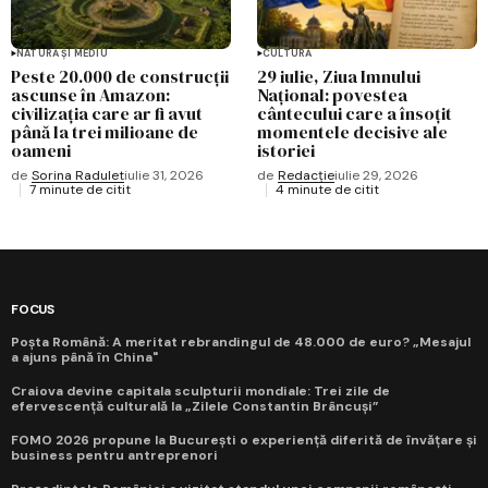
NATURĂ ȘI MEDIU
CULTURĂ
Peste 20.000 de construcții
29 iulie, Ziua Imnului
ascunse în Amazon:
Național: povestea
civilizația care ar fi avut
cântecului care a însoțit
până la trei milioane de
momentele decisive ale
oameni
istoriei
de
Sorina Radulet
iulie 31, 2026
de
Redacție
iulie 29, 2026
7 minute de citit
4 minute de citit
FOCUS
Poșta Română: A meritat rebrandingul de 48.000 de euro? „Mesajul
a ajuns până în China"
Craiova devine capitala sculpturii mondiale: Trei zile de
efervescență culturală la „Zilele Constantin Brâncuși”
FOMO 2026 propune la București o experiență diferită de învățare și
business pentru antreprenori