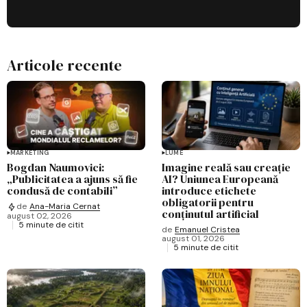
Articole recente
MARKETING
LUME
Bogdan Naumovici:
Imagine reală sau creație
„Publicitatea a ajuns să fie
AI? Uniunea Europeană
condusă de contabili”
introduce etichete
obligatorii pentru
de
Ana-Maria Cernat
conținutul artificial
august 02, 2026
5 minute de citit
de
Emanuel Cristea
august 01, 2026
5 minute de citit