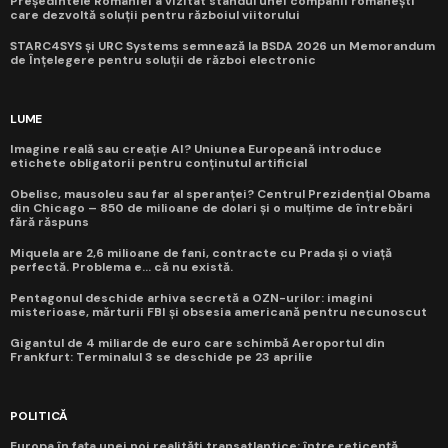
Președintele României a vizitat standul unei companii românești
care dezvoltă soluții pentru războiul viitorului
STARC4SYS și URC Systems semnează la BSDA 2026 un Memorandum
de Înțelegere pentru soluții de război electronic
LUME
Imagine reală sau creație AI? Uniunea Europeană introduce
etichete obligatorii pentru conținutul artificial
Obelisc, mausoleu sau far al speranței? Centrul Prezidențial Obama
din Chicago – 850 de milioane de dolari și o mulțime de întrebări
fără răspuns
Miquela are 2,6 milioane de fani, contracte cu Prada și o viață
perfectă. Problema e... că nu există.
Pentagonul deschide arhiva secretă a OZN-urilor: imagini
misterioase, mărturii FBI și obsesia americană pentru necunoscut
Gigantul de 4 miliarde de euro care schimbă Aeroportul din
Frankfurt: Terminalul 3 se deschide pe 23 aprilie
POLITICĂ
Europa în fața unei noi realități transatlantice: între reticență,