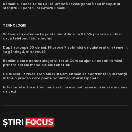
România, cucerită de Lolita: artistă revoluționară sau începutul
sfârșitului pentru creatorii umani?
TEHNOLOGIE
WiFi-ul din cafenea te poate identifica cu 99,5% precizie - chiar
dacă telefonul tău e închis
După aproape 50 de ani, Microsoft schimbă calculatorul din temelii:
tu gândești, el execută
România care construiește viitorul: Cum au ajuns liceenii români
printre elitele mondiale ale roboticii
De la aliați la rivali: Elon Musk și Sam Altman se confruntă în instanță
într-un proces care poate schimba viitorul OpenAI
Internetul intră într-o nouă eră: nu mai poți avea încredere în ceea
ce vezi