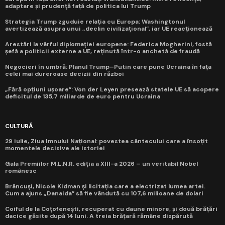
adaptare și prudență față de politica lui Trump
Strategia Trump zguduie relația cu Europa: Washingtonul
avertizează asupra unui „declin civilizațional”, iar UE reacționează
Arestări la vârful diplomației europene: Federica Mogherini, fostă
șefă a politicii externe a UE, reținută într-o anchetă de fraudă
Negocieri în umbră: Planul Trump–Putin care pune Ucraina în fața
celei mai dureroase decizii din război
„Fără opțiuni ușoare”: Von der Leyen presează statele UE să acopere
deficitul de 135,7 miliarde de euro pentru Ucraina
CULTURĂ
29 iulie, Ziua Imnului Național: povestea cântecului care a însoțit
momentele decisive ale istoriei
Gala Premiilor M.L.N.R. ediția a XIII-a 2026 – un veritabil Nobel
românesc
Brâncuși, Nicole Kidman și licitația care a electrizat lumea artei.
Cum a ajuns „Danaida” să fie vândută cu 107,6 milioane de dolari
Coiful de la Coțofenești, recuperat cu daune minore, și două brățări
dacice găsite după 14 luni. A treia brățară rămâne dispărută