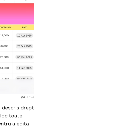
@Canva
I descris drept
 loc toate
entru a edita