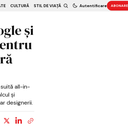
ATE
CULTURĂ
STIL DE VIAȚĂ
Autentificare
ABONARE
ogle și
pentru
ură
uită all-in-
cul și
r designerii.