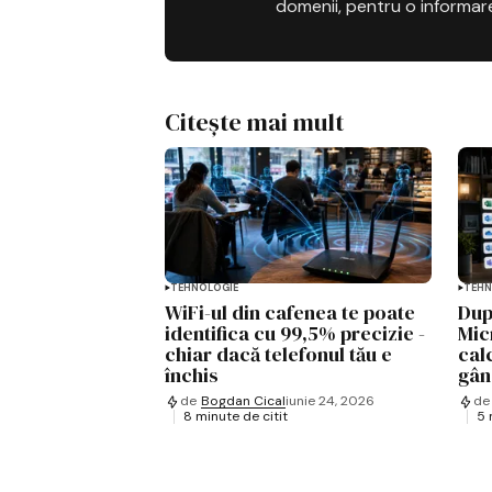
domenii, pentru o informar
Citește mai mult
TEHNOLOGIE
TEHN
WiFi-ul din cafenea te poate
Dup
identifica cu 99,5% precizie -
Mic
chiar dacă telefonul tău e
calc
închis
gân
de
Bogdan Cical
iunie 24, 2026
de
8 minute de citit
5 