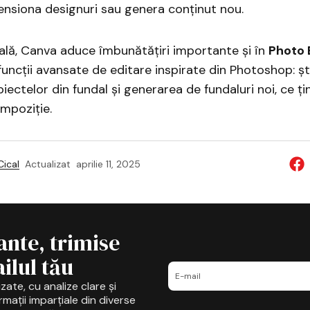
ensiona designuri sau genera conținut nou.
ală, Canva aduce îmbunătățiri importante și în
Photo 
uncții avansate de editare inspirate din Photoshop: ș
ectelor din fundal și generarea de fundaluri noi, ce ți
ompoziție.
ical
Actualizat
aprilie 11, 2025
ante, trimise
ilul tău
zate, cu analize clare și
mații imparțiale din diverse