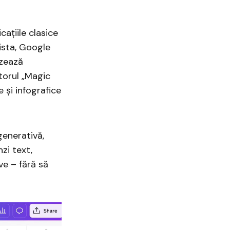
icațiile clasice
ista, Google
izează
torul „Magic
e și infografice
enerativă,
zi text,
ve – fără să