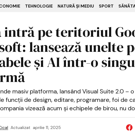
CONOMIE
TEHNOLOGIE
NATURĂ ȘI MEDIU
SPORT
SĂNĂT
intră pe teritoriul Go
soft: lansează unelte 
abele și AI într-o sing
ormă
inde masiv platforma, lansând Visual Suite 2.0 – o s
e funcții de design, editare, programare, foi de cal
Compania vizează acum și echipele de birou, nu doa
ical
Actualizat
aprilie 11, 2025