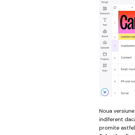
Noua versiune 
indiferent dac
promite astfe