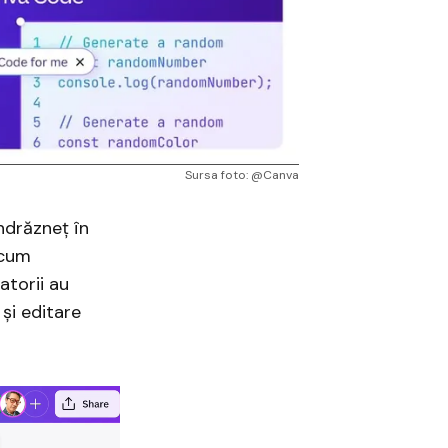
Sursa foto: @Canva
ndrăzneț în
acum
atorii au
și editare