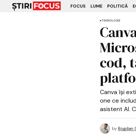
FOCUS
LUME
POLITICĂ
E
TEHNOLOGIE
Canva 
Micro
cod, t
platf
Canva își ext
one ce includ
asistent AI. 
by
Bogdan C