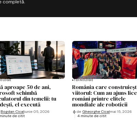
e completă.
OLOGIE
TEHNOLOGIE
ă aproape 50 de ani,
România care construieș
rosoft schimbă
viitorul: Cum au ajuns lice
ulatorul din temelii: tu
români printre elitele
dești, el execută
mondiale ale roboticii
Bogdan Cical
iunie 05, 2026
de
Gheorghe Cical
mai 15, 2026
minute de citit
4 minute de citit