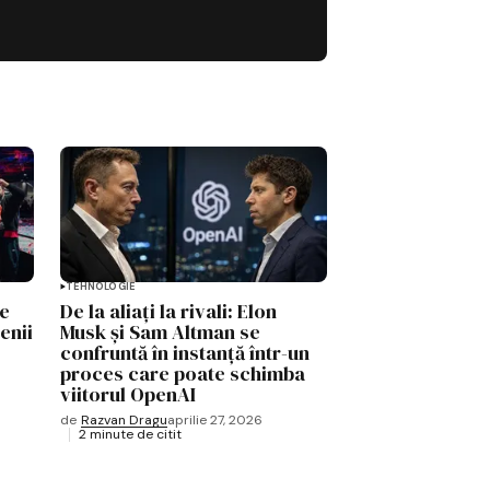
TEHNOLOGIE
te
De la aliați la rivali: Elon
enii
Musk și Sam Altman se
confruntă în instanță într-un
proces care poate schimba
viitorul OpenAI
de
Razvan Dragu
aprilie 27, 2026
2 minute de citit