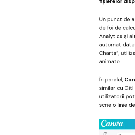
fișierelor dis
Un punct de a
de foi de calc
Analytics și al
automat datele
Charts”, utiliz
animate.
În paralel,
Can
similar cu Git
utilizatorii po
scrie o linie 