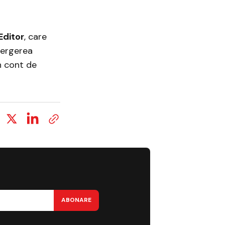
Editor
, care
tergerea
n cont de
ABONARE