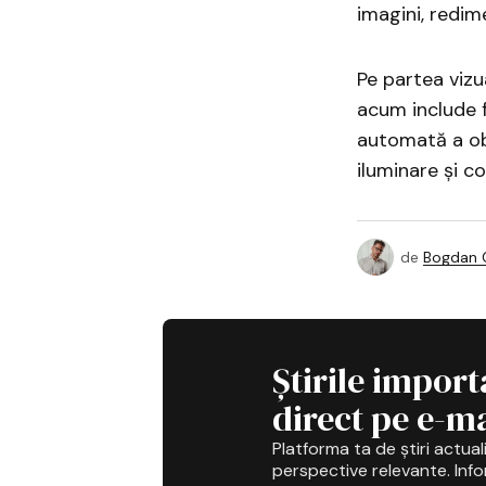
imagini, redim
Pe partea vizu
acum include f
automată a obi
iluminare și c
de
Bogdan C
Știrile import
direct pe e-ma
Platforma ta de știri actuali
perspective relevante. Infor