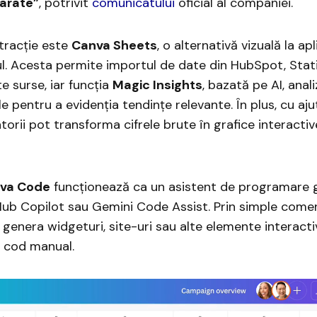
parate”
, potrivit
comunicatului
oficial al companiei.
tracție este
Canva Sheets
, o alternativă vizuală la apl
ul. Acesta permite importul de date din HubSpot, Stat
te surse, iar funcția
Magic Insights
, bazată pe AI, anal
 pentru a evidenția tendințe relevante. În plus, cu aju
atorii pot transforma cifrele brute în grafice interactiv
va Code
funcționează ca un asistent de programare g
Hub Copilot sau Gemini Code Assist. Prin simple comen
t genera widgeturi, site-uri sau alte elemente interacti
de cod manual.