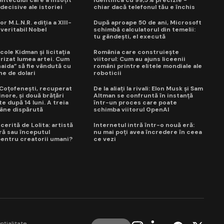
ntecului care a însoțit
identifica cu 99,5% precizie -
ecisive ale istoriei
chiar dacă telefonul tău e închis
or M.L.N.R. ediția a XIII-
După aproape 50 de ani, Microsoft
 veritabil Nobel
schimbă calculatorul din temelii:
tu gândești, el execută
cole Kidman și licitația
România care construiește
trizat lumea artei. Cum
viitorul: Cum au ajuns liceenii
naida” să fie vândută cu
români printre elitele mondiale ale
ne de dolari
roboticii
a Coțofenești, recuperat
De la aliați la rivali: Elon Musk și Sam
nore, și două brățări
Altman se confruntă în instanță
e după 14 luni. A treia
într-un proces care poate
âne dispărută
schimba viitorul OpenAI
erită de Lolita: artistă
Internetul intră într-o nouă eră:
ră sau începutul
nu mai poți avea încredere în ceea
 pentru creatorii umani?
ce vezi
nțialitate