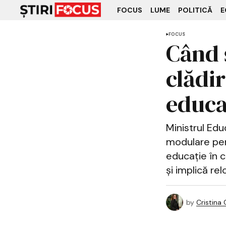
FOCUS
LUME
POLITICĂ
E
FOCUS
Când 
clădi
educa
Ministrul Educ
modulare pen
educație în c
și implică re
by
Cristina