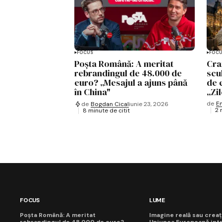
FOCUS
FOC
Poșta Română: A meritat
Cra
rebrandingul de 48.000 de
scu
euro? „Mesajul a ajuns până
de 
în China"
„Zi
de
E
de
Bogdan Cical
iunie 23, 2026
2 
8 minute de citit
FOCUS
LUME
Poșta Română: A meritat
Imagine reală sau creaț