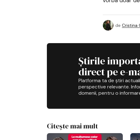
vorba doar desp
de
Cristina
Știrile import
direct pe e-ma
Platforma ta de știri actuali
perspective relevante. Infor
domenii, pentru o informar
Citește mai mult