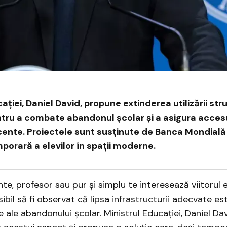
ației, Daniel David, propune extinderea utilizării stru
ru a combate abandonul școlar și a asigura accesu
ecente. Proiectele sunt susținute de Banca Mondială 
porară a elevilor în spații moderne.
nte, profesor sau pur și simplu te interesează viitorul e
ibil să fi observat că lipsa infrastructurii adecvate es
 ale abandonului școlar. Ministrul Educației, Daniel Da