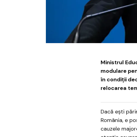
Ministrul Educ
modulare pent
în condiții d
relocarea tem
Dacă ești pări
România, e pos
cauzele majore