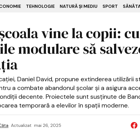
CONOMIE
TEHNOLOGIE
NATURĂ ȘI MEDIU
SPORT
SĂNĂT
școala vine la copii: c
rile modulare să salvez
ția
ației, Daniel David, propune extinderea utilizării st
tru a combate abandonul școlar și a asigura acce
ondiții decente. Proiectele sunt susținute de Ba
locarea temporară a elevilor în spații moderne.
 Câta
Actualizat
mai 26, 2025