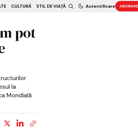
ATE
CULTURĂ
STIL DE VIAȚĂ
Autentificare
ABONARE
um pot
e
ructurilor
sul la
nca Mondială