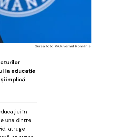
Sursa foto @Guvernul României
cturilor
l la educație
și implică
ducației în
te una dintre
vid, atrage