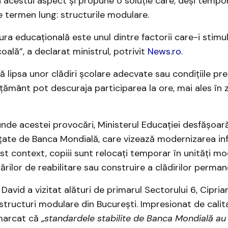
 acestui aspect și propune o soluție care, deși tempo
 termen lung: structurile modulare.
ura educaţională este unul dintre factorii care-i stimu
coală”, a declarat ministrul, potrivit
News.ro
.
 că lipsa unor clădiri școlare adecvate sau condițiile pr
ățământ pot descuraja participarea la ore, mai ales în 
nde acestei provocări, Ministerul Educației desfășoar
țate de Banca Mondială, care vizează modernizarea inf
est context, copiii sunt relocați temporar în unități mo
rărilor de reabilitare sau construire a clădirilor perman
David a vizitat alături de primarul Sectorului 6, Cipria
structuri modulare din București. Impresionat de calita
marcat că „
standardele stabilite de Banca Mondială au 