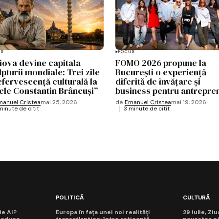
US
FOCUS
iova devine capitala
FOMO 2026 propune la
lpturii mondiale: Trei zile
București o experiență
efervescență culturală la
diferită de învățare și
lele Constantin Brâncuși”
business pentru antrepre
manuel Cristea
mai 25, 2026
de
Emanuel Cristea
mai 19, 2026
minute de citit
3 minute de citit
POLITICĂ
CULTURĂ
ie AI?
Europa în fața unei noi realități
29 iulie, Zi