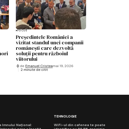
FOCUS
Președintele României a
vizitat standul unei companii
românești care dezvoltă
nori
soluții pentru războiul
viitorului
de
Emanuel Cristea
mai 19, 2026
2 minute de citit
TEHNOLOGIE
ua Imnului Național:
WiFi-ul din cafenea te poate