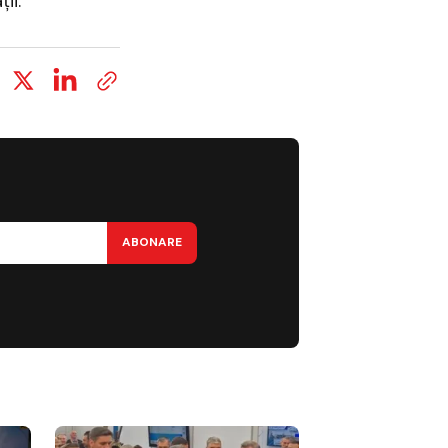
ii.
ABONARE