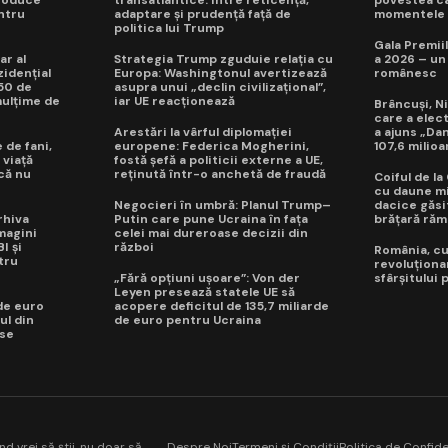
roduce
transatlantice: între reticență,
povestea câ
ntru
adaptare și prudență față de
momentele d
politica lui Trump
Gala Premiil
ar al
Strategia Trump zguduie relația cu
a 2026 – un
idențial
Europa: Washingtonul avertizează
românesc
50 de
asupra unui „declin civilizațional”,
mulțime de
iar UE reacționează
Brâncuși, Ni
care a elec
Arestări la vârful diplomației
a ajuns „Da
 de fani,
europene: Federica Mogherini,
107,6 milioa
 viață
fostă șefă a politicii externe a UE,
 că nu
reținută într-o anchetă de fraudă
Coiful de l
cu daune mi
Negocieri în umbră: Planul Trump–
dacice găsit
rhiva
Putin care pune Ucraina în fața
brățară răm
magini
celei mai dureroase decizii din
I și
război
România, cuc
tru
revoluționa
„Fără opțiuni ușoare”: Von der
sfârșitului
Leyen presează statele UE să
de euro
acopere deficitul de 135,7 miliarde
ul din
de euro pentru Ucraina
 se
 vrei să știi, nu doar să
Despre Noi
Termeni și Condiții
Politica de Confide