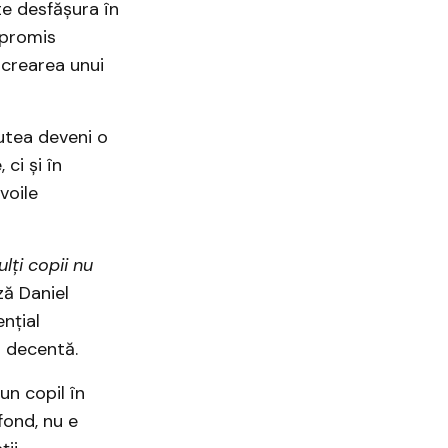
te desfășura în
 promis
 crearea unui
putea deveni o
ci și în
voile
lţi copii nu
ză Daniel
nțial
ă decentă.
un copil în
fond, nu e