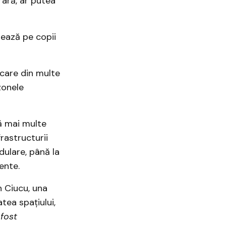
rară, ar putea
lează pe copii
ecare din multe
zonele
ă mai multe
rastructurii
dulare, până la
ente.
n Ciucu, una
tea spațiului,
fost