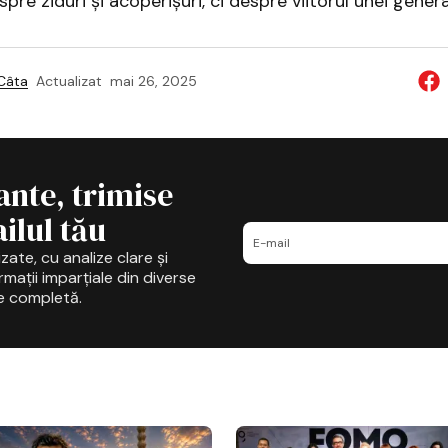
re ziduri și acoperișuri, ci despre viitorul unei generaț
 Câta
Actualizat
mai 26, 2025
ante, trimise
ilul tău
zate, cu analize clare și
mații imparțiale din diverse
e completă.