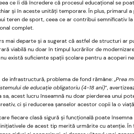
ceea ce îi dă încredere că procesul educațional se poa
chiar și în aceste unități temporare. În plus, primarul a
i teren de sport, ceea ce ar contribui semnificativ la
onal complet.
rs mai departe și a sugerat că astfel de structuri ar 
ră viabilă nu doar în timpul lucrărilor de modernizare, 
 nu există suficiente spații școlare pentru a acoperi ne
o de infrastructură, problema de fond rămâne: „
Prea mu
istemului de educaţie obligatoriu (4-18 ani)
”, avertizea
ia sa, acest lucru înseamnă nu doar pierderea unui pote
creativ, ci și reducerea șanselor acestor copii la o viaț
 care fiecare clasă sigură și funcțională poate însemna 
 inițiativele de acest tip merită urmărite cu atenție. În 