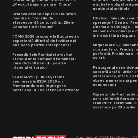
rebrandingul de 48.000 de euro?
Uniunea Europeană int
„Mesajul a ajuns până în China"
etichete obligatorii pe
conținutul artificial
Craiova devine capitala sculpturii
mondiale: Trei zile de
Obelisc, mausoleu sau f
efervescență culturală la „Zilele
speranței? Centrul Prez
Constantin Brâncuși”
Obama din Chicago – 8
milioane de dolari și o 
întrebări fără răspuns
FOMO 2026 propune la București o
experiență diferită de învățare și
business pentru antreprenori
Miquela are 2,6 milioane
contracte cu Prada și o
perfectă. Problema e...
Președintele României a vizitat
există.
standul unei companii românești
care dezvoltă soluții pentru
războiul viitorului
Pentagonul deschide a
secretă a OZN-urilor: i
misterioase, mărturii FB
STARC4SYS și URC Systems
obsesia americană pen
semnează la BSDA 2026 un
necunoscut
Memorandum de Înțelegere
pentru soluții de război electronic
Gigantul de 4 miliarde 
care schimbă Aeroport
Frankfurt: Terminalul 3
deschide pe 23 aprilie
Copyright © 2026 Știri Focus – Când