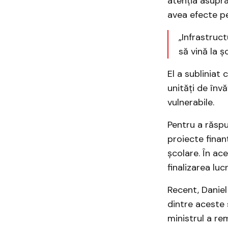
atenția asupra
avea efecte pe
„Infrastruct
să vină la ş
El a subliniat
unități de înv
vulnerabile.
Pentru a răspu
proiecte finan
școlare. În ac
finalizarea luc
Recent, Daniel 
dintre aceste 
ministrul a re