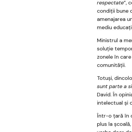
respectate
”, 
condiții bune 
amenajarea unu
mediu educați
Ministrul a me
soluție tempora
zonele în care
comunității.
Totuși, dincol
sunt parte a s
David. În opin
intelectual și 
Într-o țară în
plus la școală,