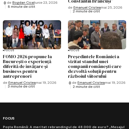
Constantin Brâncuși”
de
Bogdan Cical
iunie 23, 2026
8 minute de citit
de
Emanuel Cristea
mai 25, 2026
2 minute de citit
FOCUS
FOCUS
FOMO 2026 propune la
Președintele României a
București o experiență
vizitat standul unei
diferită de învățare și
companii românești care
business pentru
dezvoltă soluții pentru
antreprenori
războiul viitorului
de
Emanuel Cristea
mai 19, 2026
de
Emanuel Cristea
mai 19, 2026
3 minute de citit
2 minute de citit
FOCUS
Poșta Română: A meritat rebrandingul de 48.000 de euro? „Mesajul