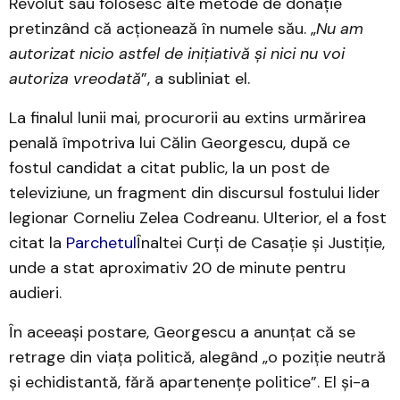
Revolut sau folosesc alte metode de donație
pretinzând că acționează în numele său. „
Nu am
autorizat nicio astfel de inițiativă și nici nu voi
autoriza vreodată
”, a subliniat el.
La finalul lunii mai, procurorii au extins urmărirea
penală împotriva lui Călin Georgescu, după ce
fostul candidat a citat public, la un post de
televiziune, un fragment din discursul fostului lider
legionar Corneliu Zelea Codreanu. Ulterior, el a fost
citat la
Parchetul
Înaltei Curți de Casație și Justiție,
unde a stat aproximativ 20 de minute pentru
audieri.
În aceeași postare, Georgescu a anunțat că se
retrage din viața politică, alegând „o poziție neutră
și echidistantă, fără apartenențe politice”. El și-a