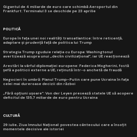
Gigantul de 4 miliarde de euro care schimbă Aeroportul din
Frankfurt: Terminalul 3 se deschide pe 23 aprilie
POLITICĂ
Europa în fața unei noi realități transatlantice: între reticență,
adaptare și prudență față de politica lui Trump
Strategia Trump zguduie relația cu Europa: Washingtonul
avertizează asupra unui „declin civilizațional”, iar UE reacționează
Arestări la vârful diplomației europene: Federica Mogherini, fostă
șefă a politicii externe a UE, reținută într-o anchetă de fraudă
Negocieri în umbră: Planul Trump–Putin care pune Ucraina în fața
celei mai dureroase decizii din război
„Fără opțiuni ușoare”: Von der Leyen presează statele UE să acopere
deficitul de 135,7 miliarde de euro pentru Ucraina
CULTURĂ
29 iulie, Ziua Imnului Național: povestea cântecului care a însoțit
momentele decisive ale istoriei