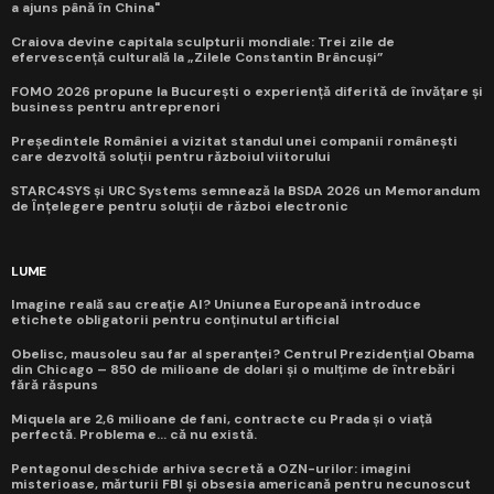
a ajuns până în China"
Craiova devine capitala sculpturii mondiale: Trei zile de
efervescență culturală la „Zilele Constantin Brâncuși”
FOMO 2026 propune la București o experiență diferită de învățare și
business pentru antreprenori
Președintele României a vizitat standul unei companii românești
care dezvoltă soluții pentru războiul viitorului
STARC4SYS și URC Systems semnează la BSDA 2026 un Memorandum
de Înțelegere pentru soluții de război electronic
LUME
Imagine reală sau creație AI? Uniunea Europeană introduce
etichete obligatorii pentru conținutul artificial
Obelisc, mausoleu sau far al speranței? Centrul Prezidențial Obama
din Chicago – 850 de milioane de dolari și o mulțime de întrebări
fără răspuns
Miquela are 2,6 milioane de fani, contracte cu Prada și o viață
perfectă. Problema e... că nu există.
Pentagonul deschide arhiva secretă a OZN-urilor: imagini
misterioase, mărturii FBI și obsesia americană pentru necunoscut