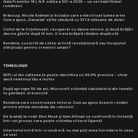
Gala Premiilor M.L.N.R. ediția a XIII-a 2026 – un veritabil Nobel
românesc
Brâncuși, Nicole Kidman și licitația care a electrizat lumea artei.
Cum a ajuns „Danaida” să fie vândută cu 107,6 milioane de dolari
Coiful de la Coțofenești, recuperat cu daune minore, și două brățări
dacice găsite după 14 luni. A treia brățară rămâne dispărută
România, cucerită de Lolita: artistă revoluționară sau începutul
sfârșitului pentru creatorii umani?
TEHNOLOGIE
WiFi-ul din cafenea te poate identifica cu 99,5% precizie - chiar
dacă telefonul tău e închis
După aproape 50 de ani, Microsoft schimbă calculatorul din temelii:
tu gândești, el execută
România care construiește viitorul: Cum au ajuns liceenii români
printre elitele mondiale ale roboticii
De la aliați la rivali: Elon Musk și Sam Altman se confruntă în instanță
într-un proces care poate schimba viitorul OpenAI
Internetul intră într-o nouă eră: nu mai poți avea încredere în ceea
ce vezi