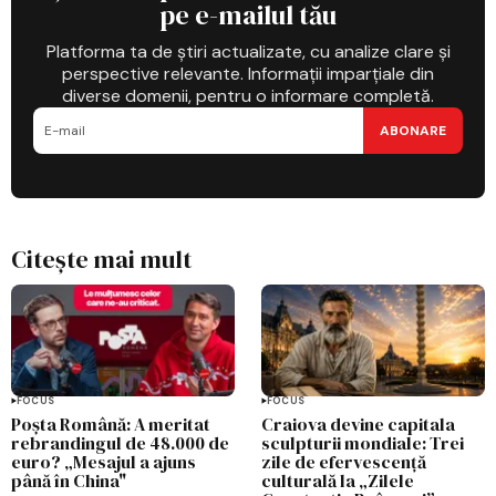
pe e-mailul tău
Platforma ta de știri actualizate, cu analize clare și
perspective relevante. Informații imparțiale din
diverse domenii, pentru o informare completă.
ABONARE
Citește mai mult
FOCUS
FOCUS
Poșta Română: A meritat
Craiova devine capitala
rebrandingul de 48.000 de
sculpturii mondiale: Trei
euro? „Mesajul a ajuns
zile de efervescență
până în China"
culturală la „Zilele