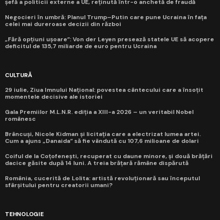
șefă a politicii externe a UE, reținută într-o anchetă de fraudă
Negocieri în umbră: Planul Trump–Putin care pune Ucraina în fața
celei mai dureroase decizii din război
„Fără opțiuni ușoare”: Von der Leyen presează statele UE să acopere
deficitul de 135,7 miliarde de euro pentru Ucraina
CULTURĂ
29 iulie, Ziua Imnului Național: povestea cântecului care a însoțit
momentele decisive ale istoriei
Gala Premiilor M.L.N.R. ediția a XIII-a 2026 – un veritabil Nobel
românesc
Brâncuși, Nicole Kidman și licitația care a electrizat lumea artei.
Cum a ajuns „Danaida” să fie vândută cu 107,6 milioane de dolari
Coiful de la Coțofenești, recuperat cu daune minore, și două brățări
dacice găsite după 14 luni. A treia brățară rămâne dispărută
România, cucerită de Lolita: artistă revoluționară sau începutul
sfârșitului pentru creatorii umani?
TEHNOLOGIE