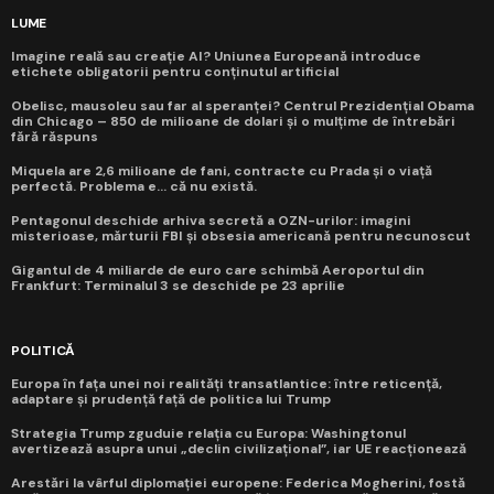
LUME
Imagine reală sau creație AI? Uniunea Europeană introduce
etichete obligatorii pentru conținutul artificial
Obelisc, mausoleu sau far al speranței? Centrul Prezidențial Obama
din Chicago – 850 de milioane de dolari și o mulțime de întrebări
fără răspuns
Miquela are 2,6 milioane de fani, contracte cu Prada și o viață
perfectă. Problema e... că nu există.
Pentagonul deschide arhiva secretă a OZN-urilor: imagini
misterioase, mărturii FBI și obsesia americană pentru necunoscut
Gigantul de 4 miliarde de euro care schimbă Aeroportul din
Frankfurt: Terminalul 3 se deschide pe 23 aprilie
POLITICĂ
Europa în fața unei noi realități transatlantice: între reticență,
adaptare și prudență față de politica lui Trump
Strategia Trump zguduie relația cu Europa: Washingtonul
avertizează asupra unui „declin civilizațional”, iar UE reacționează
Arestări la vârful diplomației europene: Federica Mogherini, fostă