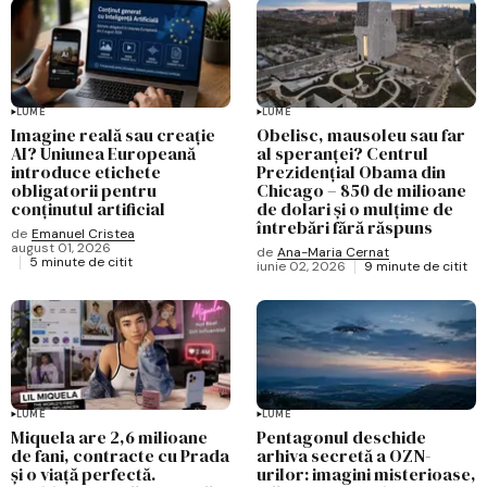
LUME
LUME
Imagine reală sau creație
Obelisc, mausoleu sau far
AI? Uniunea Europeană
al speranței? Centrul
introduce etichete
Prezidențial Obama din
obligatorii pentru
Chicago – 850 de milioane
conținutul artificial
de dolari și o mulțime de
întrebări fără răspuns
de
Emanuel Cristea
august 01, 2026
de
Ana-Maria Cernat
5 minute de citit
iunie 02, 2026
9 minute de citit
LUME
LUME
Miquela are 2,6 milioane
Pentagonul deschide
de fani, contracte cu Prada
arhiva secretă a OZN-
și o viață perfectă.
urilor: imagini misterioase,