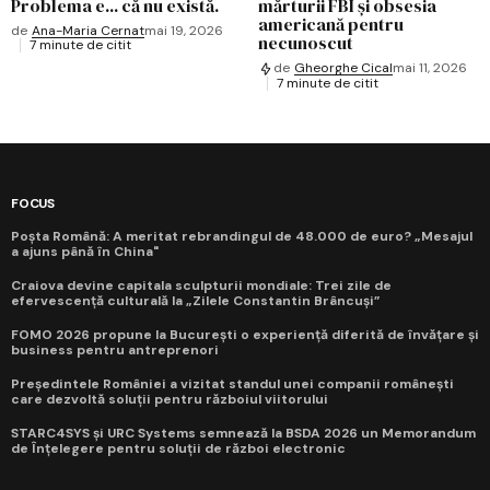
Problema e... că nu există.
mărturii FBI și obsesia
americană pentru
de
Ana-Maria Cernat
mai 19, 2026
necunoscut
7 minute de citit
de
Gheorghe Cical
mai 11, 2026
7 minute de citit
FOCUS
Poșta Română: A meritat rebrandingul de 48.000 de euro? „Mesajul
a ajuns până în China"
Craiova devine capitala sculpturii mondiale: Trei zile de
efervescență culturală la „Zilele Constantin Brâncuși”
FOMO 2026 propune la București o experiență diferită de învățare și
business pentru antreprenori
Președintele României a vizitat standul unei companii românești
care dezvoltă soluții pentru războiul viitorului
STARC4SYS și URC Systems semnează la BSDA 2026 un Memorandum
de Înțelegere pentru soluții de război electronic