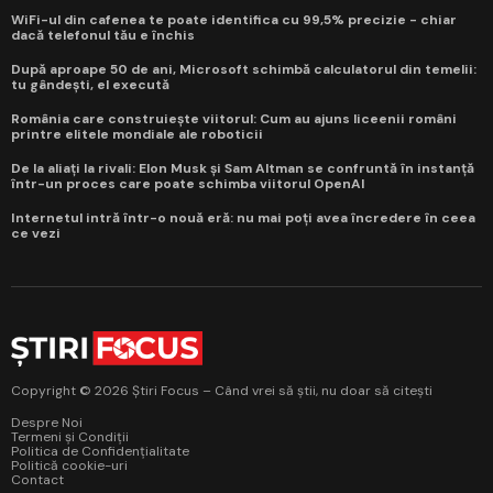
WiFi-ul din cafenea te poate identifica cu 99,5% precizie - chiar
dacă telefonul tău e închis
După aproape 50 de ani, Microsoft schimbă calculatorul din temelii:
tu gândești, el execută
România care construiește viitorul: Cum au ajuns liceenii români
printre elitele mondiale ale roboticii
De la aliați la rivali: Elon Musk și Sam Altman se confruntă în instanță
într-un proces care poate schimba viitorul OpenAI
Internetul intră într-o nouă eră: nu mai poți avea încredere în ceea
ce vezi
Copyright © 2026 Știri Focus – Când vrei să știi, nu doar să citești
Despre Noi
Termeni și Condiții
Politica de Confidențialitate
Politică cookie-uri
Contact