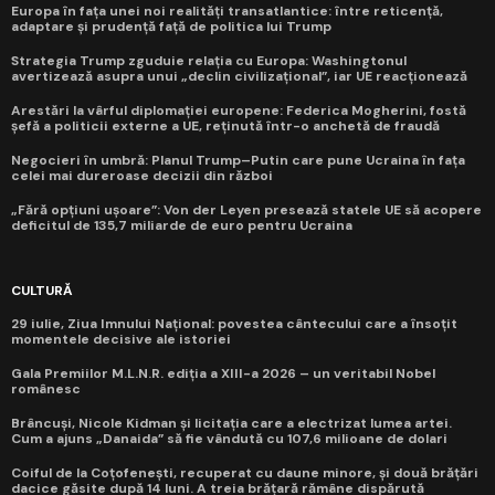
Europa în fața unei noi realități transatlantice: între reticență,
adaptare și prudență față de politica lui Trump
Strategia Trump zguduie relația cu Europa: Washingtonul
avertizează asupra unui „declin civilizațional”, iar UE reacționează
Arestări la vârful diplomației europene: Federica Mogherini, fostă
șefă a politicii externe a UE, reținută într-o anchetă de fraudă
Negocieri în umbră: Planul Trump–Putin care pune Ucraina în fața
celei mai dureroase decizii din război
„Fără opțiuni ușoare”: Von der Leyen presează statele UE să acopere
deficitul de 135,7 miliarde de euro pentru Ucraina
CULTURĂ
29 iulie, Ziua Imnului Național: povestea cântecului care a însoțit
momentele decisive ale istoriei
Gala Premiilor M.L.N.R. ediția a XIII-a 2026 – un veritabil Nobel
românesc
Brâncuși, Nicole Kidman și licitația care a electrizat lumea artei.
Cum a ajuns „Danaida” să fie vândută cu 107,6 milioane de dolari
Coiful de la Coțofenești, recuperat cu daune minore, și două brățări
dacice găsite după 14 luni. A treia brățară rămâne dispărută