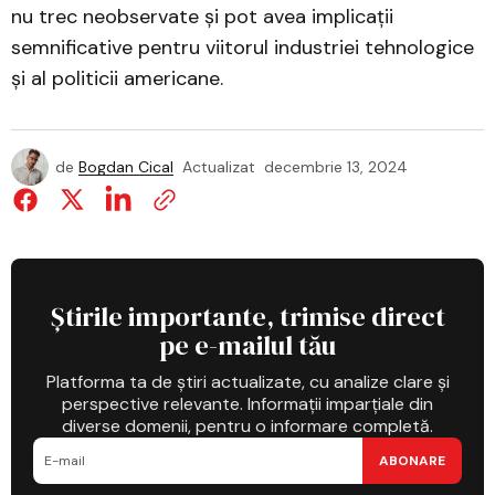
nu trec neobservate și pot avea implicații
semnificative pentru viitorul industriei tehnologice
și al politicii americane.
de
Bogdan Cical
Actualizat
decembrie 13, 2024
Știrile importante, trimise direct
pe e-mailul tău
Platforma ta de știri actualizate, cu analize clare și
perspective relevante. Informații imparțiale din
diverse domenii, pentru o informare completă.
ABONARE