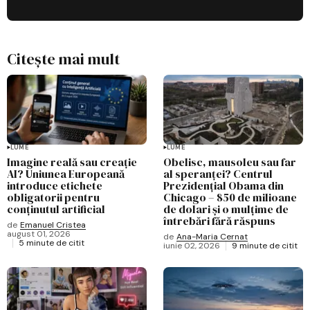
Citește mai mult
LUME
LUME
Imagine reală sau creație
Obelisc, mausoleu sau far
AI? Uniunea Europeană
al speranței? Centrul
introduce etichete
Prezidențial Obama din
obligatorii pentru
Chicago – 850 de milioane
conținutul artificial
de dolari și o mulțime de
întrebări fără răspuns
de
Emanuel Cristea
august 01, 2026
de
Ana-Maria Cernat
5 minute de citit
iunie 02, 2026
9 minute de citit