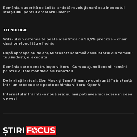
România, cucerită de Lolita: artistă revoluționară sau începutul
sfârșitului pentru creatorii umani?
TEHNOLOGIE
WiFi-ul din cafenea te poate identifica cu 99,5% precizie - chiar
dacă telefonul tău e închis
După aproape 50 de ani, Microsoft schimbă calculatorul din temelii:
tu gândești, el execută
România care construiește viitorul: Cum au ajuns liceenii români
printre elitele mondiale ale roboticii
De la aliați la rivali: Elon Musk și Sam Altman se confruntă în instanță
într-un proces care poate schimba viitorul OpenAI
Internetul intră într-o nouă eră: nu mai poți avea încredere în ceea
ce vezi