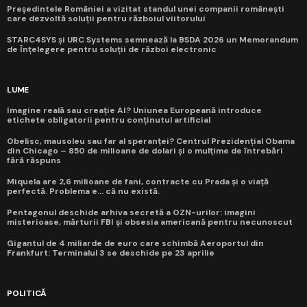
Președintele României a vizitat standul unei companii românești
care dezvoltă soluții pentru războiul viitorului
STARC4SYS și URC Systems semnează la BSDA 2026 un Memorandum
de Înțelegere pentru soluții de război electronic
LUME
Imagine reală sau creație AI? Uniunea Europeană introduce
etichete obligatorii pentru conținutul artificial
Obelisc, mausoleu sau far al speranței? Centrul Prezidențial Obama
din Chicago – 850 de milioane de dolari și o mulțime de întrebări
fără răspuns
Miquela are 2,6 milioane de fani, contracte cu Prada și o viață
perfectă. Problema e... că nu există.
Pentagonul deschide arhiva secretă a OZN-urilor: imagini
misterioase, mărturii FBI și obsesia americană pentru necunoscut
Gigantul de 4 miliarde de euro care schimbă Aeroportul din
Frankfurt: Terminalul 3 se deschide pe 23 aprilie
POLITICĂ