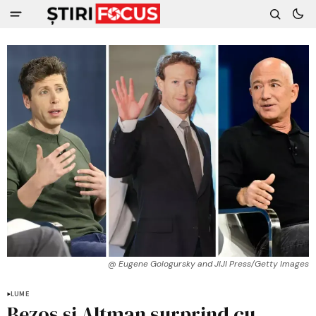
@ Eugene Gologursky and JIJI Press/Getty Images
LUME
Bezos și Altman surprind cu