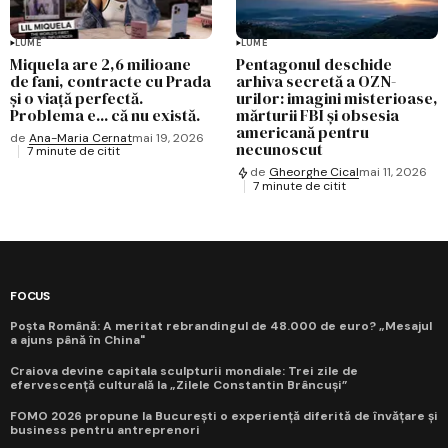
LUME
LUME
Miquela are 2,6 milioane
Pentagonul deschide
de fani, contracte cu Prada
arhiva secretă a OZN-
și o viață perfectă.
urilor: imagini misterioase,
Problema e... că nu există.
mărturii FBI și obsesia
americană pentru
de
Ana-Maria Cernat
mai 19, 2026
necunoscut
7 minute de citit
de
Gheorghe Cical
mai 11, 2026
7 minute de citit
FOCUS
Poșta Română: A meritat rebrandingul de 48.000 de euro? „Mesajul
a ajuns până în China"
Craiova devine capitala sculpturii mondiale: Trei zile de
efervescență culturală la „Zilele Constantin Brâncuși”
FOMO 2026 propune la București o experiență diferită de învățare și
business pentru antreprenori