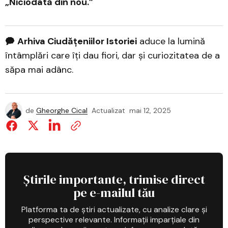
„Niciodată din nou.”
🗭
Arhiva Ciudățeniilor Istoriei
aduce la lumină
întâmplări care îți dau fiori, dar și curiozitatea de a
săpa mai adânc.
de
Gheorghe Cical
Actualizat
mai 12, 2025
Știrile importante, trimise direct
pe e-mailul tău
Platforma ta de știri actualizate, cu analize clare și
perspective relevante. Informații imparțiale din