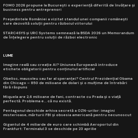
FOMO 2026 propune la București o experiență diferită de învățare și
business pentru antreprenori
Președintele României a vizitat standul unei companii românești
care dezvoltă soluții pentru războiul viitorului
STARC4SYS și URC Systems semnează la BSDA 2026 un Memorandum
de Înțelegere pentru soluții de război electronic
LUME
Imagine reală sau creație AI? Uniunea Europeană introduce
etichete obligatorii pentru conținutul artificial
Obelisc, mausoleu sau far al speranței? Centrul Prezidențial Obama
din Chicago – 850 de milioane de dolari și o mulțime de întrebări
fără răspuns
Miquela are 2,6 milioane de fani, contracte cu Prada și o viață
perfectă. Problema e... că nu există.
Pentagonul deschide arhiva secretă a OZN-urilor: imagini
misterioase, mărturii FBI și obsesia americană pentru necunoscut
Gigantul de 4 miliarde de euro care schimbă Aeroportul din
Frankfurt: Terminalul 3 se deschide pe 23 aprilie