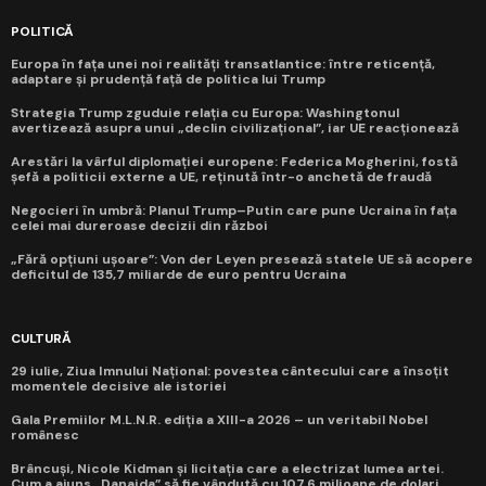
POLITICĂ
Europa în fața unei noi realități transatlantice: între reticență,
adaptare și prudență față de politica lui Trump
Strategia Trump zguduie relația cu Europa: Washingtonul
avertizează asupra unui „declin civilizațional”, iar UE reacționează
Arestări la vârful diplomației europene: Federica Mogherini, fostă
șefă a politicii externe a UE, reținută într-o anchetă de fraudă
Negocieri în umbră: Planul Trump–Putin care pune Ucraina în fața
celei mai dureroase decizii din război
„Fără opțiuni ușoare”: Von der Leyen presează statele UE să acopere
deficitul de 135,7 miliarde de euro pentru Ucraina
CULTURĂ
29 iulie, Ziua Imnului Național: povestea cântecului care a însoțit
momentele decisive ale istoriei
Gala Premiilor M.L.N.R. ediția a XIII-a 2026 – un veritabil Nobel
românesc
Brâncuși, Nicole Kidman și licitația care a electrizat lumea artei.
Cum a ajuns „Danaida” să fie vândută cu 107,6 milioane de dolari