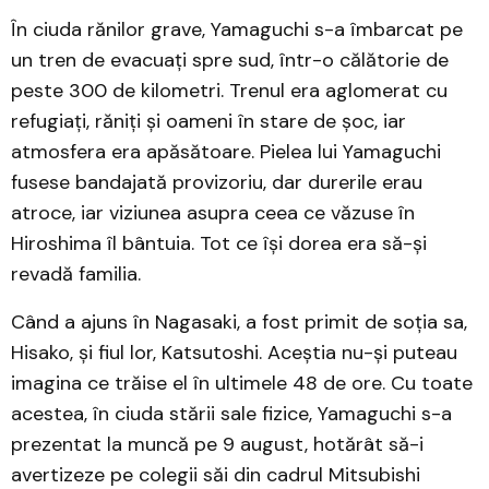
În ciuda rănilor grave, Yamaguchi s-a îmbarcat pe
un tren de evacuați spre sud, într-o călătorie de
peste 300 de kilometri. Trenul era aglomerat cu
refugiați, răniți și oameni în stare de șoc, iar
atmosfera era apăsătoare. Pielea lui Yamaguchi
fusese bandajată provizoriu, dar durerile erau
atroce, iar viziunea asupra ceea ce văzuse în
Hiroshima îl bântuia. Tot ce își dorea era să-și
revadă familia.
Când a ajuns în Nagasaki, a fost primit de soția sa,
Hisako, și fiul lor, Katsutoshi. Aceștia nu-și puteau
imagina ce trăise el în ultimele 48 de ore. Cu toate
acestea, în ciuda stării sale fizice, Yamaguchi s-a
prezentat la muncă pe 9 august, hotărât să-i
avertizeze pe colegii săi din cadrul Mitsubishi