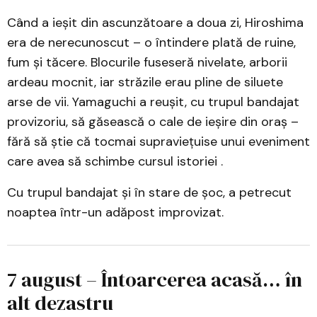
Când a ieșit din ascunzătoare a doua zi, Hiroshima
era de nerecunoscut – o întindere plată de ruine,
fum și tăcere. Blocurile fuseseră nivelate, arborii
ardeau mocnit, iar străzile erau pline de siluete
arse de vii. Yamaguchi a reușit, cu trupul bandajat
provizoriu, să găsească o cale de ieșire din oraș –
fără să știe că tocmai supraviețuise unui eveniment
care avea să schimbe cursul istoriei .
Cu trupul bandajat și în stare de șoc, a petrecut
noaptea într-un adăpost improvizat.
7 august – Întoarcerea acasă… în
alt dezastru