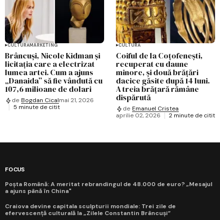
CULTURĂ
MARKETING
CULTURĂ
Brâncuși, Nicole Kidman și
Coiful de la Coțofenești,
licitația care a electrizat
recuperat cu daune
lumea artei. Cum a ajuns
minore, și două brățări
„Danaida” să fie vândută cu
dacice găsite după 14 luni.
107,6 milioane de dolari
A treia brățară rămâne
dispărută
de
Bogdan Cical
mai 21, 2026
5 minute de citit
de
Emanuel Cristea
aprilie 02, 2026
2 minute de citit
FOCUS
Poșta Română: A meritat rebrandingul de 48.000 de euro? „Mesajul
a ajuns până în China"
Craiova devine capitala sculpturii mondiale: Trei zile de
efervescență culturală la „Zilele Constantin Brâncuși”