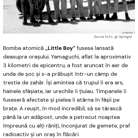
Sursa foto: @ Spiegel
Bomba atomică
„Little Boy”
fusese lansată
deasupra orașului. Yamaguchi, aflat la aproximativ
3 kilometri de epicentru, a fost aruncat în aer de
unda de șoc și s-a prăbușit într-un câmp de
trestie de zahăr. Își amintea că trupul îi era ars,
hainele sfâșiate, iar urechile îi țiuiau. Timpanele îi
fuseseră afectate și pielea îi atârna în fâșii pe
brațe. A reușit, în mod incredibil, să se târască
până la un adăpost, unde a petrecut noaptea
împreună cu alți răniți, înconjurat de gemete, praf
radioactiv și un oraș în flăcări.