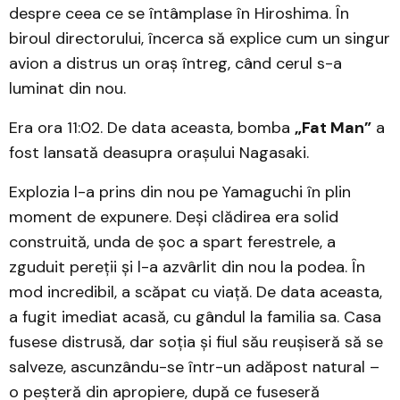
despre ceea ce se întâmplase în Hiroshima. În
biroul directorului, încerca să explice cum un singur
avion a distrus un oraș întreg, când cerul s-a
luminat din nou.
Era ora 11:02. De data aceasta, bomba
„Fat Man”
a
fost lansată deasupra orașului Nagasaki.
Explozia l-a prins din nou pe Yamaguchi în plin
moment de expunere. Deși clădirea era solid
construită, unda de șoc a spart ferestrele, a
zguduit pereții și l-a azvârlit din nou la podea. În
mod incredibil, a scăpat cu viață. De data aceasta,
a fugit imediat acasă, cu gândul la familia sa. Casa
fusese distrusă, dar soția și fiul său reușiseră să se
salveze, ascunzându-se într-un adăpost natural –
o peșteră din apropiere, după ce fuseseră