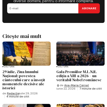
diverse domenii, pentru o informare completă.
ABONARE
Citește mai mult
CULTURĂ
CULTURĂ
29 iulie, Ziua Imnului
Gala Premiilor M.L.N.R.
Național: povestea
ediția a XIII-a 2026 – un
cântecului care a însoțit
veritabil Nobel românesc
momentele decisive ale
de
Ana-Maria Cernat
istoriei
iunie 22, 2026
7 minute de citit
de
Redacție
iulie 29, 2026
4 minute de citit