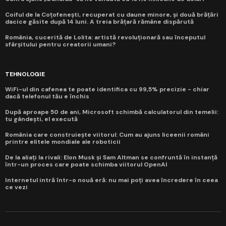
Coiful de la Coțofenești, recuperat cu daune minore, și două brățări
dacice găsite după 14 luni. A treia brățară rămâne dispărută
România, cucerită de Lolita: artistă revoluționară sau începutul
sfârșitului pentru creatorii umani?
TEHNOLOGIE
WiFi-ul din cafenea te poate identifica cu 99,5% precizie - chiar
dacă telefonul tău e închis
După aproape 50 de ani, Microsoft schimbă calculatorul din temelii:
tu gândești, el execută
România care construiește viitorul: Cum au ajuns liceenii români
printre elitele mondiale ale roboticii
De la aliați la rivali: Elon Musk și Sam Altman se confruntă în instanță
într-un proces care poate schimba viitorul OpenAI
Internetul intră într-o nouă eră: nu mai poți avea încredere în ceea
ce vezi