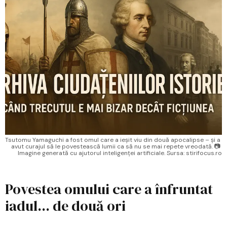
Tsutomu Yamaguchi a fost omul care a ieșit viu din două apocalipse – și a 
avut curajul să le povestească lumii ca să nu se mai repete vreodată. 📷 
Imagine generată cu ajutorul inteligenței artificiale. Sursa: stirifocus.ro
Povestea omului care a înfruntat
iadul... de două ori