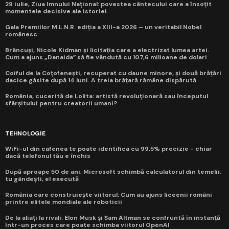
29 iulie, Ziua Imnului Național: povestea cântecului care a însoțit
momentele decisive ale istoriei
Gala Premiilor M.L.N.R. ediția a XIII-a 2026 – un veritabil Nobel
românesc
Brâncuși, Nicole Kidman și licitația care a electrizat lumea artei.
Cum a ajuns „Danaida” să fie vândută cu 107,6 milioane de dolari
Coiful de la Coțofenești, recuperat cu daune minore, și două brățări
dacice găsite după 14 luni. A treia brățară rămâne dispărută
România, cucerită de Lolita: artistă revoluționară sau începutul
sfârșitului pentru creatorii umani?
TEHNOLOGIE
WiFi-ul din cafenea te poate identifica cu 99,5% precizie - chiar
dacă telefonul tău e închis
După aproape 50 de ani, Microsoft schimbă calculatorul din temelii:
tu gândești, el execută
România care construiește viitorul: Cum au ajuns liceenii români
printre elitele mondiale ale roboticii
De la aliați la rivali: Elon Musk și Sam Altman se confruntă în instanță
într-un proces care poate schimba viitorul OpenAI