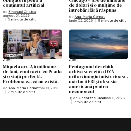
conținutul artificial
de dolari și o mulțime de
întrebări fără răspuns
de
Emanuel Cristea
august 01, 2026
de
Ana-Maria Cernat
5 minute de citit
iunie 02, 2026
9 minute de citit
LUME
LUME
Miquela are 2,6 milioane
Pentagonul deschide
de fani, contracte cu Prada
arhiva secretă a OZN-
și o viață perfectă.
urilor: imagini misterioase,
Problema e... că nu există.
mărturii FBI și obsesia
americană pentru
de
Ana-Maria Cernat
mai 19, 2026
necunoscut
7 minute de citit
de
Gheorghe Cical
mai 11, 2026
7 minute de citit