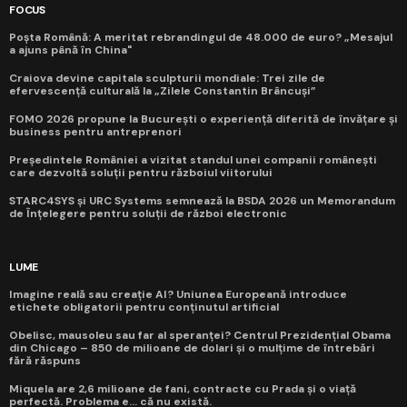
FOCUS
Poșta Română: A meritat rebrandingul de 48.000 de euro? „Mesajul
a ajuns până în China"
Craiova devine capitala sculpturii mondiale: Trei zile de
efervescență culturală la „Zilele Constantin Brâncuși”
FOMO 2026 propune la București o experiență diferită de învățare și
business pentru antreprenori
Președintele României a vizitat standul unei companii românești
care dezvoltă soluții pentru războiul viitorului
STARC4SYS și URC Systems semnează la BSDA 2026 un Memorandum
de Înțelegere pentru soluții de război electronic
LUME
Imagine reală sau creație AI? Uniunea Europeană introduce
etichete obligatorii pentru conținutul artificial
Obelisc, mausoleu sau far al speranței? Centrul Prezidențial Obama
din Chicago – 850 de milioane de dolari și o mulțime de întrebări
fără răspuns
Miquela are 2,6 milioane de fani, contracte cu Prada și o viață
perfectă. Problema e... că nu există.