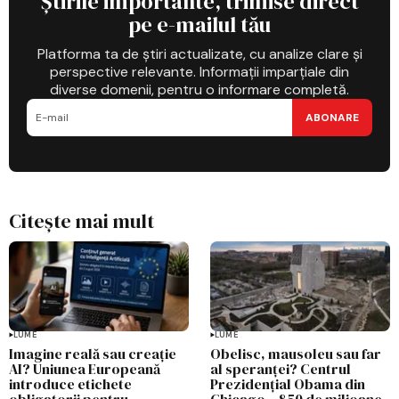
Știrile importante, trimise direct
pe e-mailul tău
Platforma ta de știri actualizate, cu analize clare și
perspective relevante. Informații imparțiale din
diverse domenii, pentru o informare completă.
ABONARE
Citește mai mult
LUME
LUME
Imagine reală sau creație
Obelisc, mausoleu sau far
AI? Uniunea Europeană
al speranței? Centrul
introduce etichete
Prezidențial Obama din
obligatorii pentru
Chicago – 850 de milioane