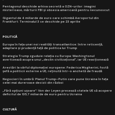
Pentagonul deschide arhiva secretă a OZN-urilor: imagini
misterioase, mărturii FBI și obsesia americană pentru necunoscut
Gigantul de 4 miliarde de euro care schimbă Aeroportul din
Frankfurt: Terminalul 3 se deschide pe 23 aprilie
POLITICĂ
Europa în fața unei noi realități transatlantice: între reticență,
adaptare și prudență față de politica lui Trump
Strategia Trump zguduie relația cu Europa: Washingtonul
avertizează asupra unui „declin civilizațional”, iar UE reacționează
Arestări la vârful diplomației europene: Federica Mogherini, fostă
șefă a politicii externe a UE, reținută într-o anchetă de fraudă
Negocieri în umbră: Planul Trump–Putin care pune Ucraina în fața
celei mai dureroase decizii din război
„Fără opțiuni ușoare”: Von der Leyen presează statele UE să acopere
deficitul de 135,7 miliarde de euro pentru Ucraina
CULTURĂ