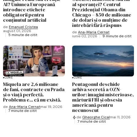
AI? Uniunea Europeană
al speranței? Centrul
introduce etichete
Prezidențial Obama din
obligatorii pentru
Chicago – 850 de milioane
conținutul artificial
de dolari și o mulțime de
întrebări fără răspuns
de
Emanuel Cristea
august 01, 2026
de
Ana-Maria Cernat
5 minute de citit
iunie 02, 2026
9 minute de citit
LUME
LUME
Miquela are 2,6 milioane
Pentagonul deschide
de fani, contracte cu Prada
arhiva secretă a OZN-
și o viață perfectă.
urilor: imagini misterioase,
Problema e... că nu există.
mărturii FBI și obsesia
americană pentru
de
Ana-Maria Cernat
mai 19, 2026
necunoscut
7 minute de citit
de
Gheorghe Cical
mai 11, 2026
7 minute de citit