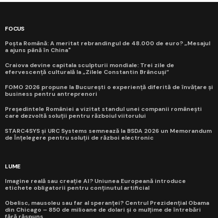
FOCUS
Poșta Română: A meritat rebrandingul de 48.000 de euro? „Mesajul
a ajuns până în China"
Craiova devine capitala sculpturii mondiale: Trei zile de
efervescență culturală la „Zilele Constantin Brâncuși”
FOMO 2026 propune la București o experiență diferită de învățare și
business pentru antreprenori
Președintele României a vizitat standul unei companii românești
care dezvoltă soluții pentru războiul viitorului
STARC4SYS și URC Systems semnează la BSDA 2026 un Memorandum
de Înțelegere pentru soluții de război electronic
LUME
Imagine reală sau creație AI? Uniunea Europeană introduce
etichete obligatorii pentru conținutul artificial
Obelisc, mausoleu sau far al speranței? Centrul Prezidențial Obama
din Chicago – 850 de milioane de dolari și o mulțime de întrebări
fără răspuns