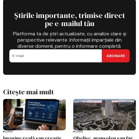
Știrile importante, trimise direct
pe e-mailul tău
Platforma ta de știri actualizate, cu analize clare și
perspective relevante. Informații imparțiale din
diverse domenii, pentru o informare completă.
ABONARE
Citește mai mult
LUME
LUME
Imagine reală sau creație
Obelisc, mausoleu sau far