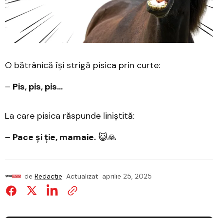
O bătrânică își strigă pisica prin curte:
–
Pis, pis, pis…
La care pisica răspunde liniștită:
–
Pace și ție, mamaie.
😺🙏
de
Redacție
Actualizat
aprilie 25, 2025