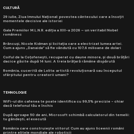
CULTURĂ
29 iulie, Ziua Imnului Național: povestea cântecului care a însoțit
momentele decisive ale istoriei
Gala Premiilor M.L.N.R. ediția a XIII-a 2026 – un veritabil Nobel
românesc
Brâncuși, Nicole Kidman și licitația care a electrizat lumea artei.
Cum a ajuns „Danaida” să fie vândută cu 107,6 milioane de dolari
Coiful de la Coțofenești, recuperat cu daune minore, și două brățări
dacice găsite după 14 luni. A treia brățară rămâne dispărută
România, cucerită de Lolita: artistă revoluționară sau începutul
sfârșitului pentru creatorii umani?
TEHNOLOGIE
WiFi-ul din cafenea te poate identifica cu 99,5% precizie - chiar
dacă telefonul tău e închis
După aproape 50 de ani, Microsoft schimbă calculatorul din temelii:
tu gândești, el execută
România care construiește viitorul: Cum au ajuns liceenii români
printre elitele mondiale ale roboticii