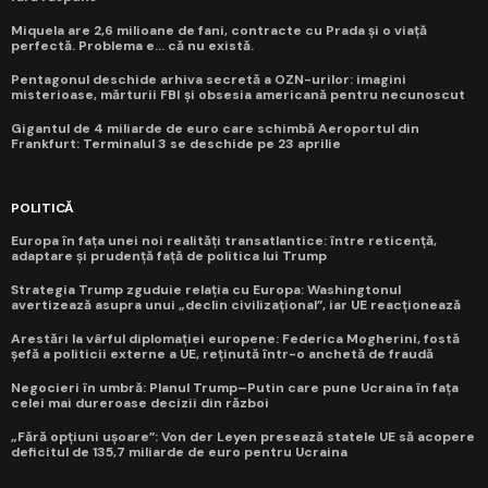
Miquela are 2,6 milioane de fani, contracte cu Prada și o viață
perfectă. Problema e... că nu există.
Pentagonul deschide arhiva secretă a OZN-urilor: imagini
misterioase, mărturii FBI și obsesia americană pentru necunoscut
Gigantul de 4 miliarde de euro care schimbă Aeroportul din
Frankfurt: Terminalul 3 se deschide pe 23 aprilie
POLITICĂ
Europa în fața unei noi realități transatlantice: între reticență,
adaptare și prudență față de politica lui Trump
Strategia Trump zguduie relația cu Europa: Washingtonul
avertizează asupra unui „declin civilizațional”, iar UE reacționează
Arestări la vârful diplomației europene: Federica Mogherini, fostă
șefă a politicii externe a UE, reținută într-o anchetă de fraudă
Negocieri în umbră: Planul Trump–Putin care pune Ucraina în fața
celei mai dureroase decizii din război
„Fără opțiuni ușoare”: Von der Leyen presează statele UE să acopere
deficitul de 135,7 miliarde de euro pentru Ucraina