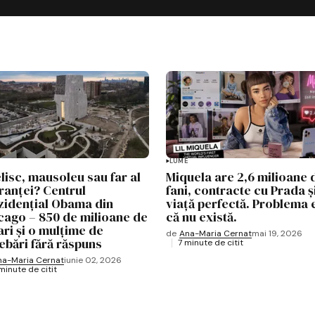
LUME
lisc, mausoleu sau far al
Miquela are 2,6 milioane 
ranței? Centrul
fani, contracte cu Prada ș
zidențial Obama din
viață perfectă. Problema e
cago – 850 de milioane de
că nu există.
ari și o mulțime de
de
Ana-Maria Cernat
mai 19, 2026
rebări fără răspuns
7 minute de citit
na-Maria Cernat
iunie 02, 2026
minute de citit