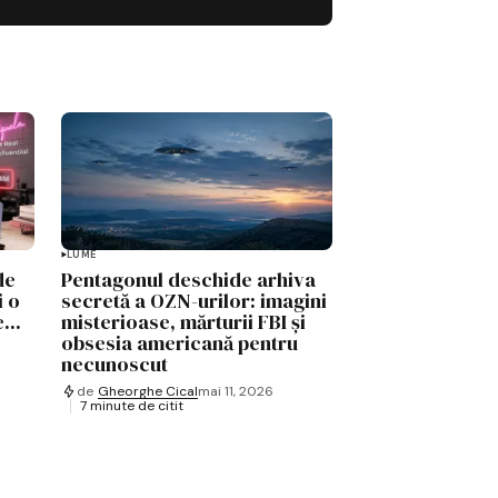
LUME
de
Pentagonul deschide arhiva
i o
secretă a OZN-urilor: imagini
...
misterioase, mărturii FBI și
obsesia americană pentru
necunoscut
de
Gheorghe Cical
mai 11, 2026
7 minute de citit