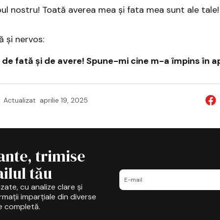
roul nostru! Toată averea mea și fata mea sunt ale tale!
ă și nervos:
de fată și de avere! Spune-mi cine m-a împins în a
Actualizat
aprilie 19, 2025
ante, trimise
ilul tău
zate, cu analize clare și
mații imparțiale din diverse
e completă.