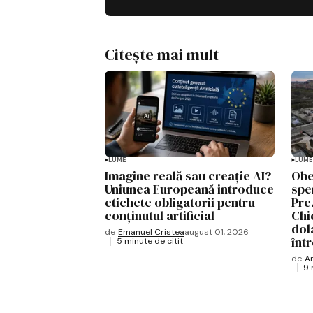
Citește mai mult
LUME
LUME
Imagine reală sau creație AI?
Obe
Uniunea Europeană introduce
spe
etichete obligatorii pentru
Pre
conținutul artificial
Chi
dol
de
Emanuel Cristea
august 01, 2026
înt
5 minute de citit
de
A
9 