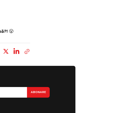
pă?!
😤
ABONARE