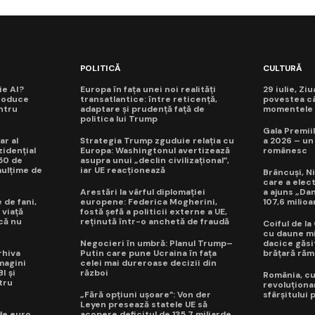
POLITICĂ
CULTURĂ
ie AI?
Europa în fața unei noi realități
29 iulie, Zi
roduce
transatlantice: între reticență,
povestea câ
ntru
adaptare și prudență față de
momentele d
politica lui Trump
Gala Premiil
ar al
Strategia Trump zguduie relația cu
a 2026 – un
idențial
Europa: Washingtonul avertizează
românesc
50 de
asupra unui „declin civilizațional”,
mulțime de
iar UE reacționează
Brâncuși, Ni
care a elec
Arestări la vârful diplomației
a ajuns „Da
 de fani,
europene: Federica Mogherini,
107,6 milioa
 viață
fostă șefă a politicii externe a UE,
 că nu
reținută într-o anchetă de fraudă
Coiful de l
cu daune mi
Negocieri în umbră: Planul Trump–
dacice găsit
rhiva
Putin care pune Ucraina în fața
brățară răm
magini
celei mai dureroase decizii din
I și
război
România, cuc
tru
revoluționa
„Fără opțiuni ușoare”: Von der
sfârșitului
Leyen presează statele UE să
de euro
acopere deficitul de 135,7 miliarde