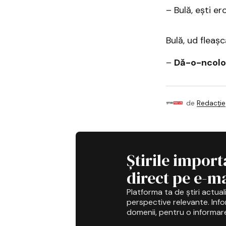
– Bulă, ești e
Bulă, ud fleașc
–
Dă-o-ncolo 
de
Redacție
Știrile import
direct pe e-ma
Platforma ta de știri actuali
perspective relevante. Infor
domenii, pentru o informar