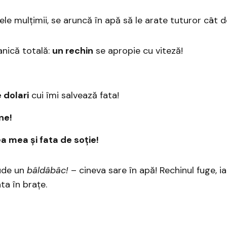
ele mulțimii, se aruncă în apă să le arate tuturor cât d
anică totală:
un rechin
se apropie cu viteză!
 dolari
cui îmi salvează fata!
ne!
a mea și fata de soție!
aude un
bâldâbâc!
– cineva sare în apă! Rechinul fuge, i
ta în brațe.