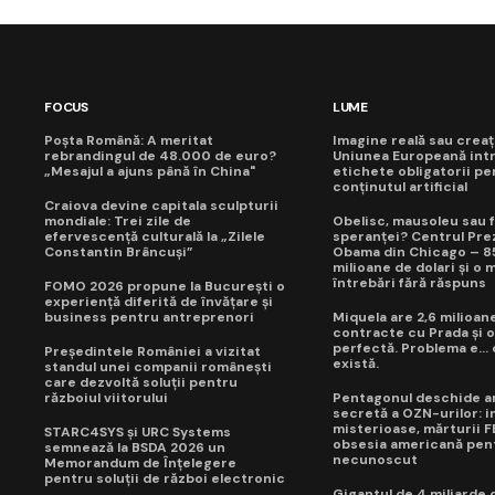
FOCUS
LUME
Poșta Română: A meritat
Imagine reală sau creaț
rebrandingul de 48.000 de euro?
Uniunea Europeană int
„Mesajul a ajuns până în China"
etichete obligatorii pe
conținutul artificial
Craiova devine capitala sculpturii
mondiale: Trei zile de
Obelisc, mausoleu sau f
efervescență culturală la „Zilele
speranței? Centrul Prez
Constantin Brâncuși”
Obama din Chicago – 8
milioane de dolari și o 
întrebări fără răspuns
FOMO 2026 propune la București o
experiență diferită de învățare și
business pentru antreprenori
Miquela are 2,6 milioane
contracte cu Prada și o
perfectă. Problema e...
Președintele României a vizitat
există.
standul unei companii românești
care dezvoltă soluții pentru
războiul viitorului
Pentagonul deschide a
secretă a OZN-urilor: i
misterioase, mărturii FB
STARC4SYS și URC Systems
obsesia americană pen
semnează la BSDA 2026 un
necunoscut
Memorandum de Înțelegere
pentru soluții de război electronic
Gigantul de 4 miliarde 