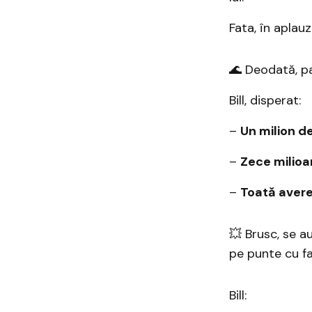
Fata, în aplauz
🌊 Deodată, p
Bill, disperat:
–
Un milion de
–
Zece milioa
–
Toată avere
💥 Brusc, se 
pe punte cu fa
Bill: