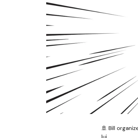
🚢 Bill organi
lui.