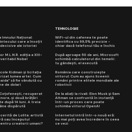
TEHNOLOGIE
ua Imnului Național:
WiFi-ul din cafenea te poate
ntecului care a însoțit
identifica cu 99,5% precizie -
ecisive ale istoriei
chiar dacă telefonul tău e închis
or M.L.N.R. ediția a XIII-
După aproape 50 de ani, Microsoft
 veritabil Nobel
schimbă calculatorul din temelii:
tu gândești, el execută
cole Kidman și licitația
România care construiește
trizat lumea artei. Cum
viitorul: Cum au ajuns liceenii
naida” să fie vândută cu
români printre elitele mondiale ale
ne de dolari
roboticii
a Coțofenești, recuperat
De la aliați la rivali: Elon Musk și Sam
nore, și două brățări
Altman se confruntă în instanță
e după 14 luni. A treia
într-un proces care poate
âne dispărută
schimba viitorul OpenAI
erită de Lolita: artistă
Internetul intră într-o nouă eră:
ră sau începutul
nu mai poți avea încredere în ceea
 pentru creatorii umani?
ce vezi