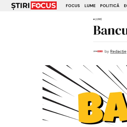
FOCUS
LUME
POLITICĂ
E
LUME
Bancul
by
Redacție