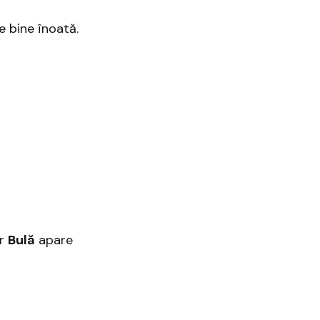
e bine înoată.
ar
Bulă
apare