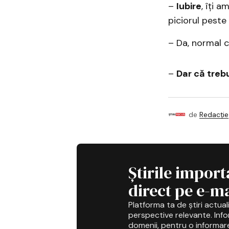
–
Iubire
, îți a
piciorul peste
– Da, normal 
–
Dar că treb
de
Redacție
Știrile import
direct pe e-ma
Platforma ta de știri actuali
perspective relevante. Infor
domenii, pentru o informar