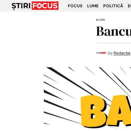
FOCUS
LUME
POLITICĂ
E
LUME
Bancul
by
Redacție