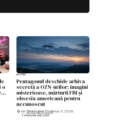
LUME
de
Pentagonul deschide arhiva
i o
secretă a OZN-urilor: imagini
...
misterioase, mărturii FBI și
obsesia americană pentru
necunoscut
de
Gheorghe Cical
mai 11, 2026
7 minute de citit