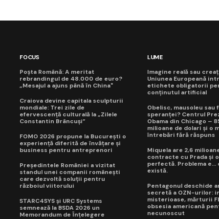
FOCUS
LUME
Poșta Română: A meritat
Imagine reală sau creaț
rebrandingul de 48.000 de euro?
Uniunea Europeană int
„Mesajul a ajuns până în China"
etichete obligatorii pe
conținutul artificial
Craiova devine capitala sculpturii
mondiale: Trei zile de
Obelisc, mausoleu sau f
efervescență culturală la „Zilele
speranței? Centrul Prez
Constantin Brâncuși”
Obama din Chicago – 8
milioane de dolari și o 
întrebări fără răspuns
FOMO 2026 propune la București o
experiență diferită de învățare și
business pentru antreprenori
Miquela are 2,6 milioane
contracte cu Prada și o
perfectă. Problema e...
Președintele României a vizitat
există.
standul unei companii românești
care dezvoltă soluții pentru
războiul viitorului
Pentagonul deschide a
secretă a OZN-urilor: i
misterioase, mărturii FB
STARC4SYS și URC Systems
obsesia americană pen
semnează la BSDA 2026 un
necunoscut
Memorandum de Înțelegere