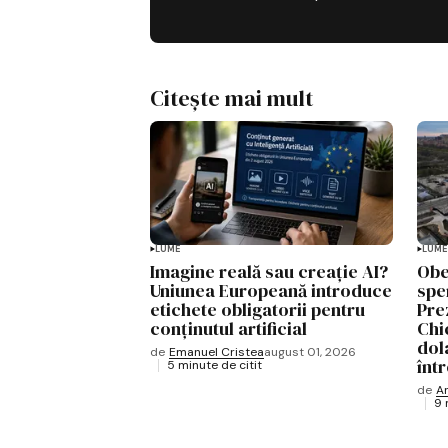
Citește mai mult
LUME
LUME
Imagine reală sau creație AI?
Obe
Uniunea Europeană introduce
spe
etichete obligatorii pentru
Pre
conținutul artificial
Chi
dol
de
Emanuel Cristea
august 01, 2026
înt
5 minute de citit
de
A
9 