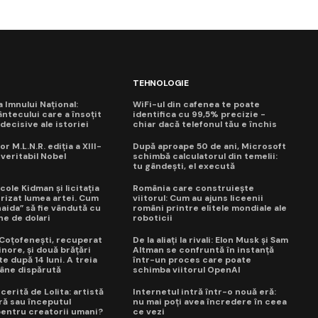
TEHNOLOGIE
ua Imnului Național:
WiFi-ul din cafenea te poate
ntecului care a însoțit
identifica cu 99,5% precizie -
ecisive ale istoriei
chiar dacă telefonul tău e închis
or M.L.N.R. ediția a XIII-
După aproape 50 de ani, Microsoft
 veritabil Nobel
schimbă calculatorul din temelii:
tu gândești, el execută
cole Kidman și licitația
România care construiește
trizat lumea artei. Cum
viitorul: Cum au ajuns liceenii
naida” să fie vândută cu
români printre elitele mondiale ale
ne de dolari
roboticii
a Coțofenești, recuperat
De la aliați la rivali: Elon Musk și Sam
nore, și două brățări
Altman se confruntă în instanță
e după 14 luni. A treia
într-un proces care poate
âne dispărută
schimba viitorul OpenAI
erită de Lolita: artistă
Internetul intră într-o nouă eră:
ră sau începutul
nu mai poți avea încredere în ceea
 pentru creatorii umani?
ce vezi