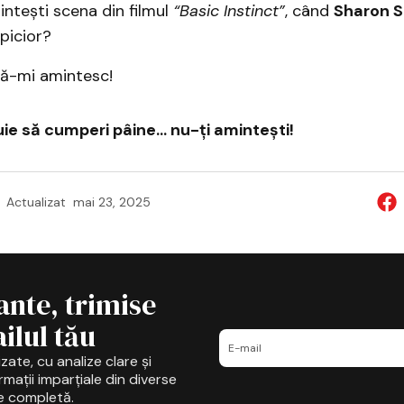
mintești scena din filmul
“Basic Instinct”
, când
Sharon 
 picior?
că-mi amintesc!
uie să cumperi pâine… nu-ți amintești!
Actualizat
mai 23, 2025
ante, trimise
ilul tău
zate, cu analize clare și
mații imparțiale din diverse
e completă.