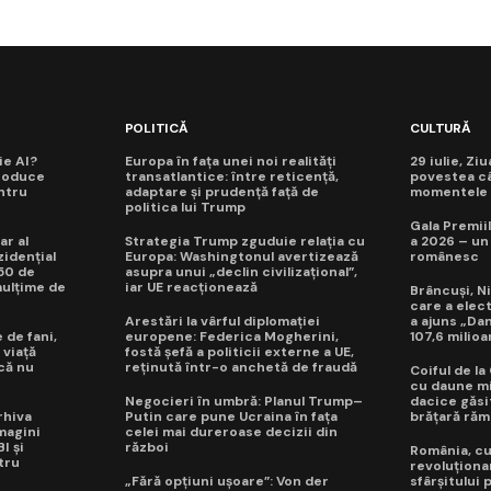
POLITICĂ
CULTURĂ
ie AI?
Europa în fața unei noi realități
29 iulie, Zi
roduce
transatlantice: între reticență,
povestea câ
ntru
adaptare și prudență față de
momentele d
politica lui Trump
Gala Premiil
ar al
Strategia Trump zguduie relația cu
a 2026 – un
idențial
Europa: Washingtonul avertizează
românesc
50 de
asupra unui „declin civilizațional”,
mulțime de
iar UE reacționează
Brâncuși, Ni
care a elec
Arestări la vârful diplomației
a ajuns „Da
 de fani,
europene: Federica Mogherini,
107,6 milioa
 viață
fostă șefă a politicii externe a UE,
 că nu
reținută într-o anchetă de fraudă
Coiful de l
cu daune mi
Negocieri în umbră: Planul Trump–
dacice găsit
rhiva
Putin care pune Ucraina în fața
brățară răm
magini
celei mai dureroase decizii din
I și
război
România, cuc
tru
revoluționa
„Fără opțiuni ușoare”: Von der
sfârșitului