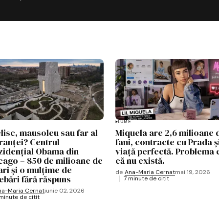
LUME
lisc, mausoleu sau far al
Miquela are 2,6 milioane 
ranței? Centrul
fani, contracte cu Prada ș
zidențial Obama din
viață perfectă. Problema e
cago – 850 de milioane de
că nu există.
ari și o mulțime de
de
Ana-Maria Cernat
mai 19, 2026
rebări fără răspuns
7 minute de citit
na-Maria Cernat
iunie 02, 2026
minute de citit