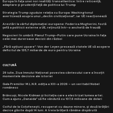
Europa în fața unei noi realități transatlantice: între reticență,
adaptare și prudență față de politica lui Trump
Strategia Trump zguduie relația cu Europa: Washingtonul
avertizează asupra unui „declin civilizațional”, iar UE reacționează
Arestări la vârful diplomației europene: Federica Mogherini, fostă
șefă a politicii externe a UE, reținută într-o anchetă de fraudă
Negocieri în umbră: Planul Trump–Putin care pune Ucraina în fața
celei mai dureroase decizii din război
„Fără opțiuni ușoare”: Von der Leyen presează statele UE să acopere
deficitul de 135,7 miliarde de euro pentru Ucraina
CULTURĂ
29 iulie, Ziua Imnului Național: povestea cântecului care a însoțit
momentele decisive ale istoriei
Gala Premiilor M.L.N.R. ediția a XIII-a 2026 – un veritabil Nobel
românesc
Brâncuși, Nicole Kidman și licitația care a electrizat lumea artei.
Cum a ajuns „Danaida” să fie vândută cu 107,6 milioane de dolari
Coiful de la Coțofenești, recuperat cu daune minore, și două brățări
dacice găsite după 14 luni. A treia brățară rămâne dispărută