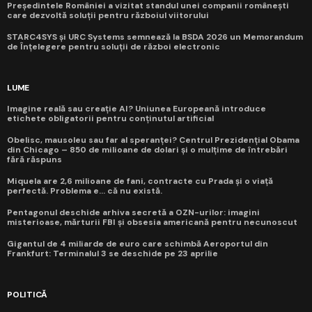
Președintele României a vizitat standul unei companii românești
care dezvoltă soluții pentru războiul viitorului
STARC4SYS și URC Systems semnează la BSDA 2026 un Memorandum
de Înțelegere pentru soluții de război electronic
LUME
Imagine reală sau creație AI? Uniunea Europeană introduce
etichete obligatorii pentru conținutul artificial
Obelisc, mausoleu sau far al speranței? Centrul Prezidențial Obama
din Chicago – 850 de milioane de dolari și o mulțime de întrebări
fără răspuns
Miquela are 2,6 milioane de fani, contracte cu Prada și o viață
perfectă. Problema e... că nu există.
Pentagonul deschide arhiva secretă a OZN-urilor: imagini
misterioase, mărturii FBI și obsesia americană pentru necunoscut
Gigantul de 4 miliarde de euro care schimbă Aeroportul din
Frankfurt: Terminalul 3 se deschide pe 23 aprilie
POLITICĂ