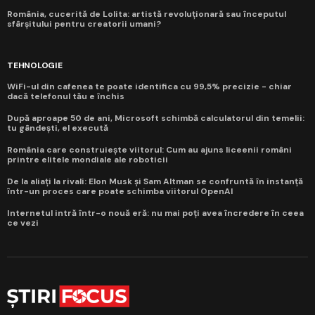
România, cucerită de Lolita: artistă revoluționară sau începutul
sfârșitului pentru creatorii umani?
TEHNOLOGIE
WiFi-ul din cafenea te poate identifica cu 99,5% precizie - chiar
dacă telefonul tău e închis
După aproape 50 de ani, Microsoft schimbă calculatorul din temelii:
tu gândești, el execută
România care construiește viitorul: Cum au ajuns liceenii români
printre elitele mondiale ale roboticii
De la aliați la rivali: Elon Musk și Sam Altman se confruntă în instanță
într-un proces care poate schimba viitorul OpenAI
Internetul intră într-o nouă eră: nu mai poți avea încredere în ceea
ce vezi