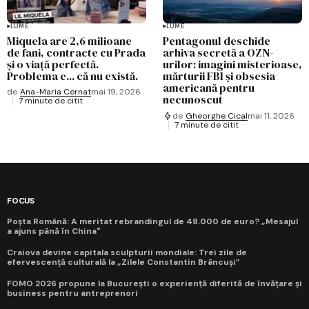
LUME
LUME
Miquela are 2,6 milioane
Pentagonul deschide
de fani, contracte cu Prada
arhiva secretă a OZN-
și o viață perfectă.
urilor: imagini misterioase,
Problema e... că nu există.
mărturii FBI și obsesia
americană pentru
de
Ana-Maria Cernat
mai 19, 2026
necunoscut
7 minute de citit
de
Gheorghe Cical
mai 11, 2026
7 minute de citit
FOCUS
Poșta Română: A meritat rebrandingul de 48.000 de euro? „Mesajul
a ajuns până în China"
Craiova devine capitala sculpturii mondiale: Trei zile de
efervescență culturală la „Zilele Constantin Brâncuși”
FOMO 2026 propune la București o experiență diferită de învățare și
business pentru antreprenori