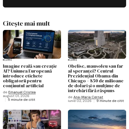
Citește mai mult
LUME
LUME
Imagine reală sau creație
Obelisc, mausoleu sau far
AI? Uniunea Europeană
al speranței? Centrul
introduce etichete
Prezidențial Obama din
obligatorii pentru
Chicago – 850 de milioane
conținutul artificial
de dolari și o mulțime de
întrebări fără răspuns
de
Emanuel Cristea
august 01, 2026
de
Ana-Maria Cernat
5 minute de citit
iunie 02, 2026
9 minute de citit