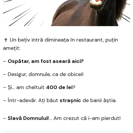
🍷 Un bețiv intră dimineața în restaurant, puțin
amețit:
–
Ospătar, am fost aseară aici?
– Desigur, domnule, ca de obicei!
– Și… am cheltuit
400 de lei
?
– Într-adevăr. Ați băut
strașnic
de banii ăștia.
–
Slavă Domnului!
… Am crezut că i-am pierdut!