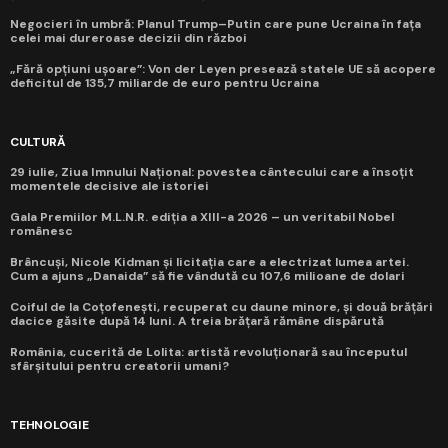
Negocieri în umbră: Planul Trump–Putin care pune Ucraina în fața
celei mai dureroase decizii din război
„Fără opțiuni ușoare”: Von der Leyen presează statele UE să acopere
deficitul de 135,7 miliarde de euro pentru Ucraina
CULTURĂ
29 iulie, Ziua Imnului Național: povestea cântecului care a însoțit
momentele decisive ale istoriei
Gala Premiilor M.L.N.R. ediția a XIII-a 2026 – un veritabil Nobel
românesc
Brâncuși, Nicole Kidman și licitația care a electrizat lumea artei.
Cum a ajuns „Danaida” să fie vândută cu 107,6 milioane de dolari
Coiful de la Coțofenești, recuperat cu daune minore, și două brățări
dacice găsite după 14 luni. A treia brățară rămâne dispărută
România, cucerită de Lolita: artistă revoluționară sau începutul
sfârșitului pentru creatorii umani?
TEHNOLOGIE