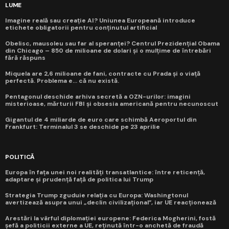
LUME
Imagine reală sau creație AI? Uniunea Europeană introduce
etichete obligatorii pentru conținutul artificial
Obelisc, mausoleu sau far al speranței? Centrul Prezidențial Obama
din Chicago – 850 de milioane de dolari și o mulțime de întrebări
fără răspuns
Miquela are 2,6 milioane de fani, contracte cu Prada și o viață
perfectă. Problema e... că nu există.
Pentagonul deschide arhiva secretă a OZN-urilor: imagini
misterioase, mărturii FBI și obsesia americană pentru necunoscut
Gigantul de 4 miliarde de euro care schimbă Aeroportul din
Frankfurt: Terminalul 3 se deschide pe 23 aprilie
POLITICĂ
Europa în fața unei noi realități transatlantice: între reticență,
adaptare și prudență față de politica lui Trump
Strategia Trump zguduie relația cu Europa: Washingtonul
avertizează asupra unui „declin civilizațional”, iar UE reacționează
Arestări la vârful diplomației europene: Federica Mogherini, fostă
șefă a politicii externe a UE, reținută într-o anchetă de fraudă