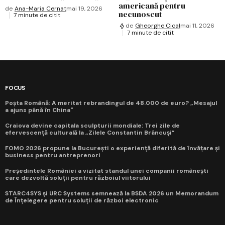
americană pentru
de
Ana-Maria Cernat
mai 19, 2026
necunoscut
7 minute de citit
de
Gheorghe Cical
mai 11, 2026
7 minute de citit
FOCUS
Poșta Română: A meritat rebrandingul de 48.000 de euro? „Mesajul
a ajuns până în China"
Craiova devine capitala sculpturii mondiale: Trei zile de
efervescență culturală la „Zilele Constantin Brâncuși”
FOMO 2026 propune la București o experiență diferită de învățare și
business pentru antreprenori
Președintele României a vizitat standul unei companii românești
care dezvoltă soluții pentru războiul viitorului
STARC4SYS și URC Systems semnează la BSDA 2026 un Memorandum
de Înțelegere pentru soluții de război electronic