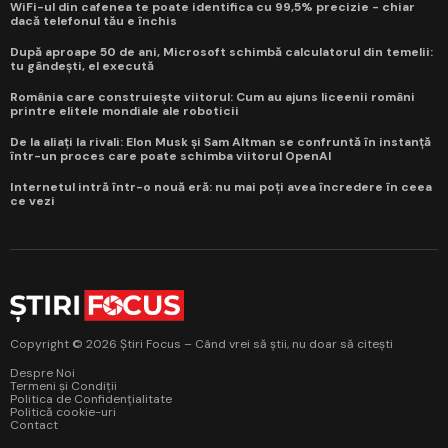
WiFi-ul din cafenea te poate identifica cu 99,5% precizie - chiar
dacă telefonul tău e închis
După aproape 50 de ani, Microsoft schimbă calculatorul din temelii:
tu gândești, el execută
România care construiește viitorul: Cum au ajuns liceenii români
printre elitele mondiale ale roboticii
De la aliați la rivali: Elon Musk și Sam Altman se confruntă în instanță
într-un proces care poate schimba viitorul OpenAI
Internetul intră într-o nouă eră: nu mai poți avea încredere în ceea
ce vezi
Copyright © 2026 Știri Focus – Când vrei să știi, nu doar să citești
Despre Noi
Termeni și Condiții
Politica de Confidențialitate
Politică cookie-uri
Contact