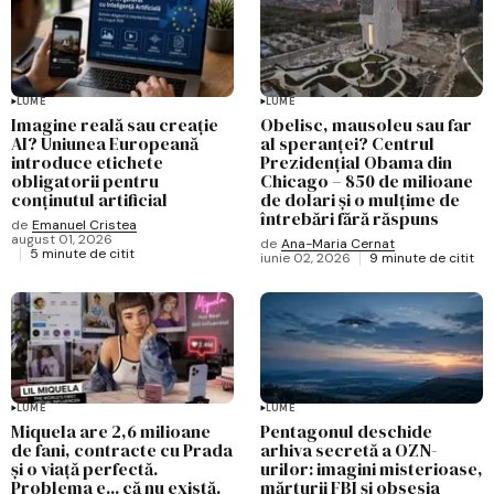
LUME
LUME
Imagine reală sau creație
Obelisc, mausoleu sau far
AI? Uniunea Europeană
al speranței? Centrul
introduce etichete
Prezidențial Obama din
obligatorii pentru
Chicago – 850 de milioane
conținutul artificial
de dolari și o mulțime de
întrebări fără răspuns
de
Emanuel Cristea
august 01, 2026
de
Ana-Maria Cernat
5 minute de citit
iunie 02, 2026
9 minute de citit
LUME
LUME
Miquela are 2,6 milioane
Pentagonul deschide
de fani, contracte cu Prada
arhiva secretă a OZN-
și o viață perfectă.
urilor: imagini misterioase,
Problema e... că nu există.
mărturii FBI și obsesia