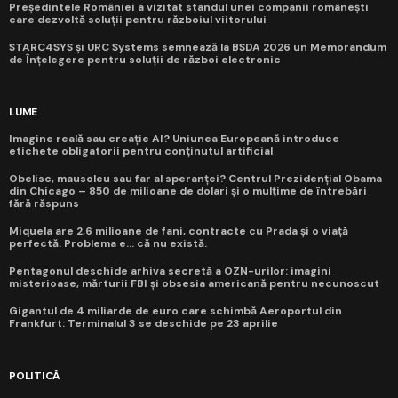
Președintele României a vizitat standul unei companii românești
care dezvoltă soluții pentru războiul viitorului
STARC4SYS și URC Systems semnează la BSDA 2026 un Memorandum
de Înțelegere pentru soluții de război electronic
LUME
Imagine reală sau creație AI? Uniunea Europeană introduce
etichete obligatorii pentru conținutul artificial
Obelisc, mausoleu sau far al speranței? Centrul Prezidențial Obama
din Chicago – 850 de milioane de dolari și o mulțime de întrebări
fără răspuns
Miquela are 2,6 milioane de fani, contracte cu Prada și o viață
perfectă. Problema e... că nu există.
Pentagonul deschide arhiva secretă a OZN-urilor: imagini
misterioase, mărturii FBI și obsesia americană pentru necunoscut
Gigantul de 4 miliarde de euro care schimbă Aeroportul din
Frankfurt: Terminalul 3 se deschide pe 23 aprilie
POLITICĂ