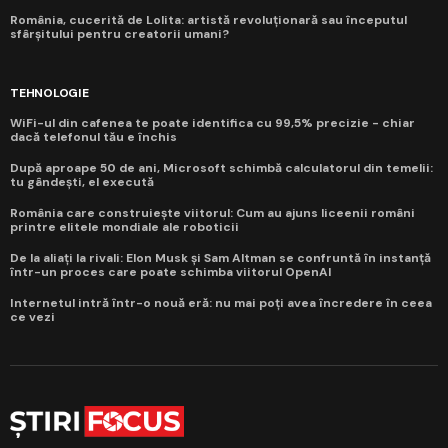
România, cucerită de Lolita: artistă revoluționară sau începutul
sfârșitului pentru creatorii umani?
TEHNOLOGIE
WiFi-ul din cafenea te poate identifica cu 99,5% precizie - chiar
dacă telefonul tău e închis
După aproape 50 de ani, Microsoft schimbă calculatorul din temelii:
tu gândești, el execută
România care construiește viitorul: Cum au ajuns liceenii români
printre elitele mondiale ale roboticii
De la aliați la rivali: Elon Musk și Sam Altman se confruntă în instanță
într-un proces care poate schimba viitorul OpenAI
Internetul intră într-o nouă eră: nu mai poți avea încredere în ceea
ce vezi