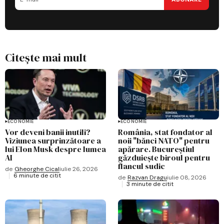
Citește mai mult
ECONOMIE
ECONOMIE
Vor deveni banii inutili?
România, stat fondator al
Viziunea surprinzătoare a
noii "bănci NATO" pentru
lui Elon Musk despre lumea
apărare. Bucureștiul
AI
găzduiește biroul pentru
flancul sudic
de
Gheorghe Cical
iulie 26, 2026
6 minute de citit
de
Razvan Dragu
iulie 08, 2026
3 minute de citit