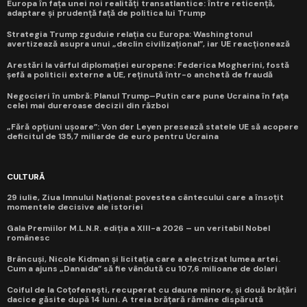
Europa în fața unei noi realități transatlantice: între reticență,
adaptare și prudență față de politica lui Trump
Strategia Trump zguduie relația cu Europa: Washingtonul
avertizează asupra unui „declin civilizațional”, iar UE reacționează
Arestări la vârful diplomației europene: Federica Mogherini, fostă
șefă a politicii externe a UE, reținută într-o anchetă de fraudă
Negocieri în umbră: Planul Trump–Putin care pune Ucraina în fața
celei mai dureroase decizii din război
„Fără opțiuni ușoare”: Von der Leyen presează statele UE să acopere
deficitul de 135,7 miliarde de euro pentru Ucraina
CULTURĂ
29 iulie, Ziua Imnului Național: povestea cântecului care a însoțit
momentele decisive ale istoriei
Gala Premiilor M.L.N.R. ediția a XIII-a 2026 – un veritabil Nobel
românesc
Brâncuși, Nicole Kidman și licitația care a electrizat lumea artei.
Cum a ajuns „Danaida” să fie vândută cu 107,6 milioane de dolari
Coiful de la Coțofenești, recuperat cu daune minore, și două brățări
dacice găsite după 14 luni. A treia brățară rămâne dispărută