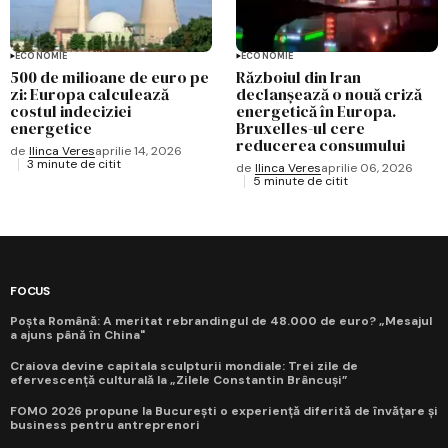
ECONOMIE
ECONOMIE
500 de milioane de euro pe
Războiul din Iran
zi: Europa calculează
declanșează o nouă criză
costul indeciziei
energetică în Europa.
energetice
Bruxelles-ul cere
reducerea consumului
de
Ilinca Veres
aprilie 14, 2026
3 minute de citit
de
Ilinca Veres
aprilie 06, 2026
5 minute de citit
FOCUS
Poșta Română: A meritat rebrandingul de 48.000 de euro? „Mesajul
a ajuns până în China"
Craiova devine capitala sculpturii mondiale: Trei zile de
efervescență culturală la „Zilele Constantin Brâncuși”
FOMO 2026 propune la București o experiență diferită de învățare și
business pentru antreprenori