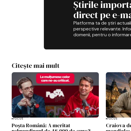
Știrile import
direct pe e-ma
Platforma ta de știri actuali
perspective relevante. Infor
domenii, pentru o informar
Citește mai mult
FOCUS
FOCUS
Poșta Română: A meritat
Craiova de
rebrandingul de 48.000 de euro?
mondiale: 