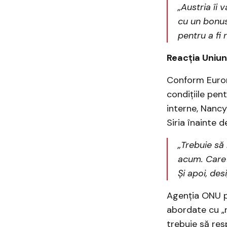
„Austria îi 
cu un bonus
pentru a fi 
Reacția Uniuni
Conform Euron
condițiile pen
interne, Nancy 
Siria înainte de
„Trebuie să
acum. Care 
Și apoi, des
Agenția ONU pe
abordate cu „ră
trebuie să resp