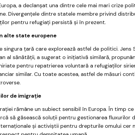
Europa, a declanșat una dintre cele mai mari crize polit
ne. Divergențele dintre statele membre privind distrib
ilor pentru refugiați persistă și în prezent.
n alte state europene
e singura țară care explorează astfel de politici. Jens 
 al sănătății, a sugerat o inițiativă similară, propunân
iriate pentru repatrierea voluntară a refugiaților sirien
anciar similar. Cu toate acestea, astfel de măsuri cont
roverse.
cilor de imigrație
ației rămâne un subiect sensibil în Europa. În timp ce
ă să găsească soluții pentru gestionarea fluxurilor de
nternaționale și activiștii pentru drepturile omului cer
și respect pentru demnitatea umană.