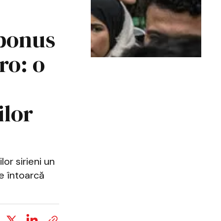
„bonus
ro: o
ilor
or sirieni un
e întoarcă