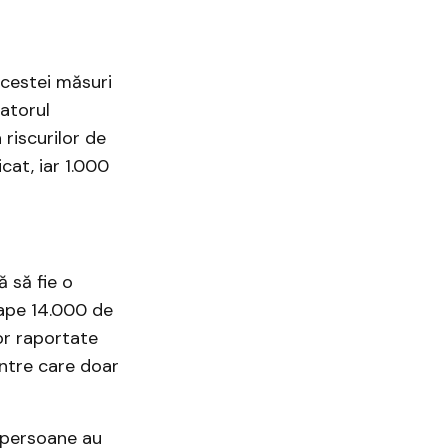
cestei măsuri
tatorul
 riscurilor de
cat, iar 1.000
ă să fie o
ape 14.000 de
lor raportate
intre care doar
e persoane au