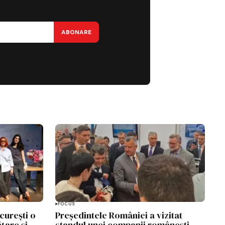
ABONARE
FOCUS
curești o
Președintele României a vizitat
ățare și
standul unei companii românești