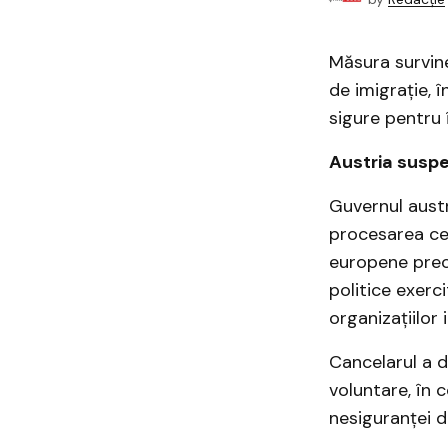
Măsura survine
de imigrație, 
sigure pentru 
Austria suspen
Guvernul aust
procesarea cer
europene precu
politice exerc
organizațiilor 
Cancelarul a d
voluntare, în c
nesiguranței d