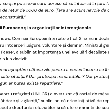
va sprijini pe sirienii care doresc să se întoarcă în țara 
 de retur de 1.000 de euro. Țara are acum nevoie de c
reconstruită.”
i Europene și a organizațiilor internaționale
ews, Comisia Europeană a reiterat că Siria nu îndepl
tru întoarceri „sigure, voluntare și demne”. Ministrul 
Faeser, a subliniat importanța unei evaluări detaliate a
 a lua decizii:
 mai așteptăm câteva zile pentru a vedea încotro se în
este situația? Dar protecția minorităților? Dar protec
igur, ar putea exista repatriere.”
ntru refugiați (UNHCR) a avertizat că astfel de măsu
bdare și vigilență,” subliniind că orice inițiativă de re
ecte drepturile refugiaților și să ofere garanții de sec