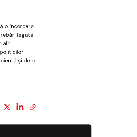
tă o încercare
trebări legate
e ale
politicilor
cientă și de o