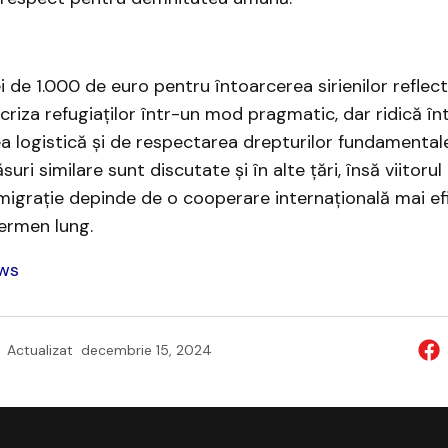
i de 1.000 de euro pentru întoarcerea sirienilor reflec
criza refugiaților într-un mod pragmatic, dar ridică în
ea logistică și de respectarea drepturilor fundamental
suri similare sunt discutate și în alte țări, însă viitorul 
igrație depinde de o cooperare internațională mai efi
ermen lung.
ws
Actualizat
decembrie 15, 2024