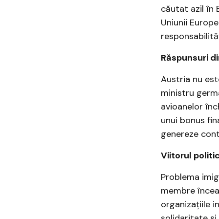
căutat azil în 
Uniunii Europe
responsabilităț
Răspunsuri di
Austria nu est
ministru german
avioanelor înch
unui bonus fin
genereze cont
Viitorul politi
Problema imigr
membre încearc
organizațiile i
solidaritate 