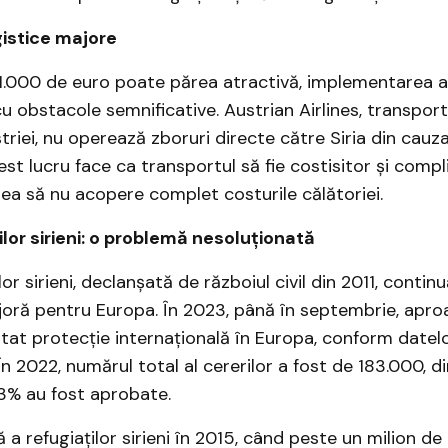
istice majore
1.000 de euro poate părea atractivă, implementarea a
u obstacole semnificative. Austrian Airlines, transpor
triei, nu operează zboruri directe către Siria din cauza
st lucru face ca transportul să fie costisitor și compli
ea să nu acopere complet costurile călătoriei.
ilor sirieni: o problemă nesoluționată
lor sirieni, declanșată de războiul civil din 2011, continu
oră pentru Europa. În 2023, până în septembrie, apro
icitat protecție internațională în Europa, conform date
n 2022, numărul total al cererilor a fost de 183.000, d
3% au fost aprobate.
 a refugiaților sirieni în 2015, când peste un milion d