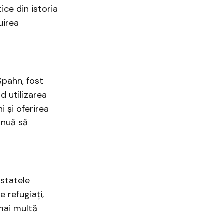
ice din istoria
uirea
Spahn, fost
d utilizarea
i și oferirea
inuă să
 statele
 refugiați,
 mai multă