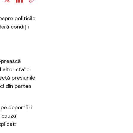
spre politicile
eră condiții
 oprească
l altor state
ctă presiunile
ci din partea
 pe deportări
n cauza
plicat: