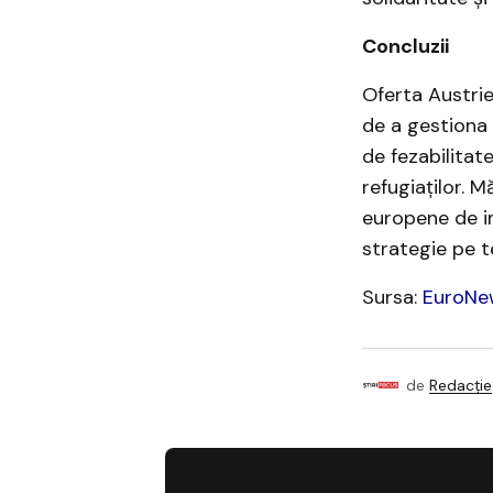
Concluzii
Oferta Austrie
de a gestiona 
de fezabilitat
refugiaților. Mă
europene de im
strategie pe t
Sursa:
EuroNe
de
Redacție