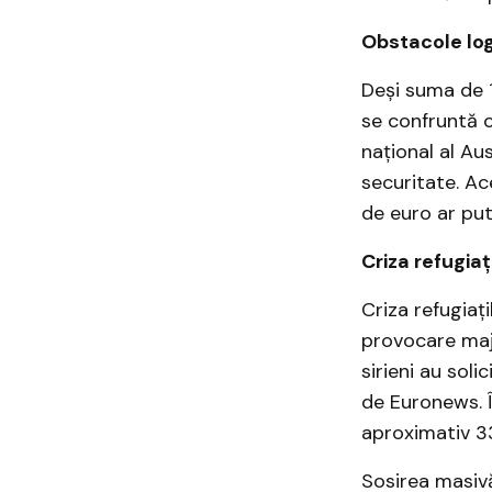
Obstacole log
Deși suma de 
se confruntă c
național al Aus
securitate. Ace
de euro ar put
Criza refugiaț
Criza refugiați
provocare maj
sirieni au sol
de Euronews. Î
aproximativ 3
Sosirea masivă