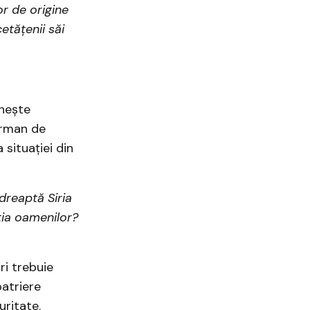
lor de origine
etățenii săi
inește
german de
 situației din
dreaptă Siria
ția oamenilor?
ri trebuie
patriere
uritate.