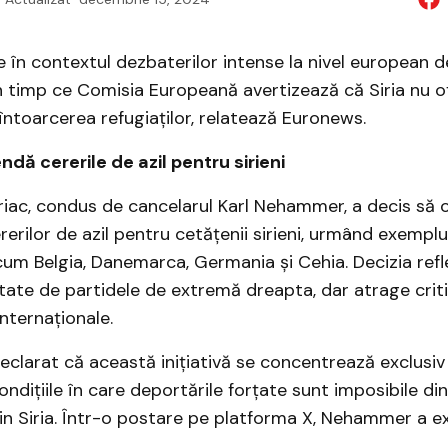
 în contextul dezbaterilor intense la nivel european de
în timp ce Comisia Europeană avertizează că Siria nu of
întoarcerea refugiaților, relatează Euronews.
dă cererile de azil pentru sirieni
riac, condus de cancelarul Karl Nehammer, a decis să
erilor de azil pentru cetățenii sirieni, urmând exemplu
m Belgia, Danemarca, Germania și Cehia. Decizia refle
itate de partidele de extremă dreapta, dar atrage criti
internaționale.
eclarat că această inițiativă se concentrează exclusiv
ondițiile în care deportările forțate sunt imposibile di
in Siria. Într-o postare pe platforma X, Nehammer a ex