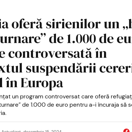
a oferă sirienilor un 
urnare” de 1.000 de eu
ie controversată în
xtul suspendării cerer
l în Europa
nțat un program controversat care oferă refugiațil
urnare” de 1.000 de euro pentru a-i încuraja să s
ia.
Actualizat
decembrie 15, 2024