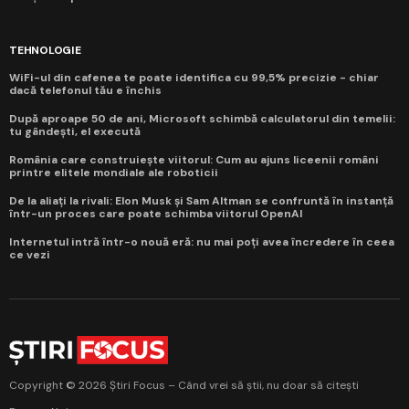
TEHNOLOGIE
WiFi-ul din cafenea te poate identifica cu 99,5% precizie - chiar
dacă telefonul tău e închis
După aproape 50 de ani, Microsoft schimbă calculatorul din temelii:
tu gândești, el execută
România care construiește viitorul: Cum au ajuns liceenii români
printre elitele mondiale ale roboticii
De la aliați la rivali: Elon Musk și Sam Altman se confruntă în instanță
într-un proces care poate schimba viitorul OpenAI
Internetul intră într-o nouă eră: nu mai poți avea încredere în ceea
ce vezi
Copyright © 2026 Știri Focus – Când vrei să știi, nu doar să citești