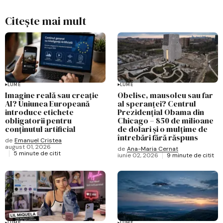
Citește mai mult
LUME
LUME
Imagine reală sau creație
Obelisc, mausoleu sau far
AI? Uniunea Europeană
al speranței? Centrul
introduce etichete
Prezidențial Obama din
obligatorii pentru
Chicago – 850 de milioane
conținutul artificial
de dolari și o mulțime de
întrebări fără răspuns
de
Emanuel Cristea
august 01, 2026
de
Ana-Maria Cernat
5 minute de citit
iunie 02, 2026
9 minute de citit
LUME
LUME