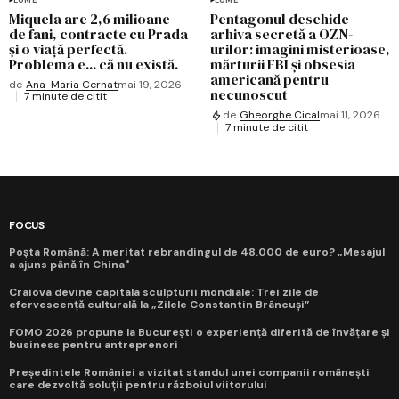
Miquela are 2,6 milioane
Pentagonul deschide
de fani, contracte cu Prada
arhiva secretă a OZN-
și o viață perfectă.
urilor: imagini misterioase,
Problema e... că nu există.
mărturii FBI și obsesia
americană pentru
de
Ana-Maria Cernat
mai 19, 2026
necunoscut
7 minute de citit
de
Gheorghe Cical
mai 11, 2026
7 minute de citit
FOCUS
Poșta Română: A meritat rebrandingul de 48.000 de euro? „Mesajul
a ajuns până în China"
Craiova devine capitala sculpturii mondiale: Trei zile de
efervescență culturală la „Zilele Constantin Brâncuși”
FOMO 2026 propune la București o experiență diferită de învățare și
business pentru antreprenori
Președintele României a vizitat standul unei companii românești
care dezvoltă soluții pentru războiul viitorului