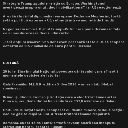
Strategia Trump zguduie relația cu Europa: Washingtonul
avertizează asupra unui „declin civilizațional”, iar UE reacționează
Arestări la vârful diplomației europene: Federica Mogherini, fostă
șefă a politicii externe a UE, reținută într-o anchetă de fraudă
Negocieri în umbră: Planul Trump–Putin care pune Ucraina în fața
celei mai dureroase decizii din război
„Fără opțiuni ușoare”: Von der Leyen presează statele UE să acopere
deficitul de 135,7 miliarde de euro pentru Ucraina
CULTURĂ
29 iulie, Ziua Imnului Național: povestea cântecului care a însoțit
momentele decisive ale istoriei
Gala Premiilor M.L.N.R. ediția a XIII-a 2026 – un veritabil Nobel
românesc
Brâncuși, Nicole Kidman și licitația care a electrizat lumea artei.
Cum a ajuns „Danaida” să fie vândută cu 107,6 milioane de dolari
Coiful de la Coțofenești, recuperat cu daune minore, și două brățări
dacice găsite după 14 luni. A treia brățară rămâne dispărută
România, cucerită de Lolita: artistă revoluționară sau începutul
sfârșitului pentru creatorii umani?