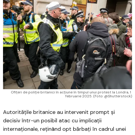
Ofițeri de poliție britanici în acțiune în timpul unui protest la Londra, 1 
februarie 2025. (Foto: @Shutterstock)
Autoritățile britanice au intervenit prompt și
decisiv într-un posibil atac cu implicații
internaționale, reținând opt bărbați în cadrul unei