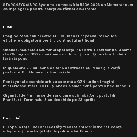
STARC4SYS și URC Systems semnează la BSDA 2026 un Memorandum
de Înțelegere pentru soluții de război electronic
LUME
Imagine reală sau creație AI? Uniunea Europeană introduce
etichete obligatorii pentru conținutul artificial
Obelisc, mausoleu sau far al speranței? Centrul Prezidențial Obama
din Chicago – 850 de milioane de dolari și o mulțime de întrebări
fără răspuns
Miquela are 2,6 milioane de fani, contracte cu Prada și o viață
perfectă. Problema e... că nu există.
Pentagonul deschide arhiva secretă a OZN-urilor: imagini
misterioase, mărturii FBI și obsesia americană pentru necunoscut
Gigantul de 4 miliarde de euro care schimbă Aeroportul din
Frankfurt: Terminalul 3 se deschide pe 23 aprilie
POLITICĂ
Europa în fața unei noi realități transatlantice: între reticență,
adaptare și prudență față de politica lui Trump