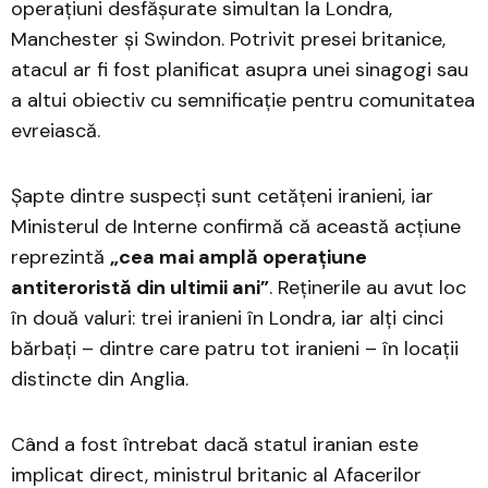
operațiuni desfășurate simultan la Londra,
Manchester și Swindon. Potrivit presei britanice,
atacul ar fi fost planificat asupra unei sinagogi sau
a altui obiectiv cu semnificație pentru comunitatea
evreiască.
Șapte dintre suspecți sunt cetățeni iranieni, iar
Ministerul de Interne confirmă că această acțiune
reprezintă
„cea mai amplă operațiune
antiteroristă din ultimii ani”
. Reținerile au avut loc
în două valuri: trei iranieni în Londra, iar alți cinci
bărbați – dintre care patru tot iranieni – în locații
distincte din Anglia.
Când a fost întrebat dacă statul iranian este
implicat direct, ministrul britanic al Afacerilor