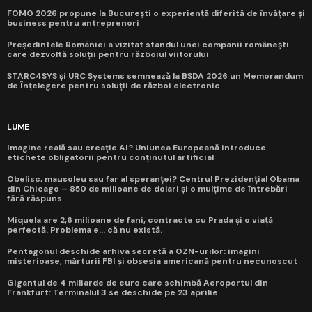
FOMO 2026 propune la București o experiență diferită de învățare și
business pentru antreprenori
Președintele României a vizitat standul unei companii românești
care dezvoltă soluții pentru războiul viitorului
STARC4SYS și URC Systems semnează la BSDA 2026 un Memorandum
de Înțelegere pentru soluții de război electronic
LUME
Imagine reală sau creație AI? Uniunea Europeană introduce
etichete obligatorii pentru conținutul artificial
Obelisc, mausoleu sau far al speranței? Centrul Prezidențial Obama
din Chicago – 850 de milioane de dolari și o mulțime de întrebări
fără răspuns
Miquela are 2,6 milioane de fani, contracte cu Prada și o viață
perfectă. Problema e... că nu există.
Pentagonul deschide arhiva secretă a OZN-urilor: imagini
misterioase, mărturii FBI și obsesia americană pentru necunoscut
Gigantul de 4 miliarde de euro care schimbă Aeroportul din
Frankfurt: Terminalul 3 se deschide pe 23 aprilie