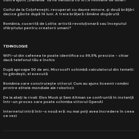
Coiful de la Coțofenești, recuperat cu daune minore, și două brățări
dacice găsite după 14 luni. A treia brățară rămâne dispărută
România, cucerită de Lolita: artistă revoluționară sau începutul
sfârșitului pentru creatorii umani?
TEHNOLOGIE
WiFi-ul din cafenea te poate identifica cu 99,5% precizie - chiar
dacă telefonul tău e închis
După aproape 50 de ani, Microsoft schimbă calculatorul din temelii:
tu gândești, el execută
România care construiește viitorul: Cum au ajuns liceenii români
printre elitele mondiale ale roboticii
De la aliați la rivali: Elon Musk și Sam Altman se confruntă în instanță
într-un proces care poate schimba viitorul OpenAI
Internetul intră într-o nouă eră: nu mai poți avea încredere în ceea
ce vezi