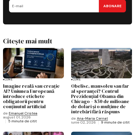
ABONARE
Citește mai mult
LUME
LUME
Imagine reală sau creație
Obelisc, mausoleu sau far
AI? Uniunea Europeană
al speranței? Centrul
introduce etichete
Prezidențial Obama din
obligatorii pentru
Chicago – 850 de milioane
conținutul artificial
de dolari și o mulțime de
întrebări fără răspuns
de
Emanuel Cristea
august 01, 2026
de
Ana-Maria Cernat
5 minute de citit
iunie 02, 2026
9 minute de citit