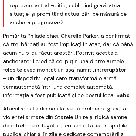
reprezentant al Poliției, subliniind gravitatea
situației și promițând actualizări pe măsură ce
ancheta progresează.
Primărița Philadelphiei, Cherelle Parker, a confirmat
că trei bărbați au fost implicați în atac, dar că până
acum nu s-au făcut arestări. Potrivit acesteia,
anchetatorii cred că cel puțin una dintre armele
folosite avea montat un așa-numit „întrerupător”
– un dispozitiv ilegal care transformă o armă
semiautomată într-una complet automată.
Informația a fost publicată și de postul local
6abc
.
Atacul scoate din nou la iveală problema gravă a
violenței armate din Statele Unite și ridică semne
de întrebare în legătură cu securitatea în spațiile
publice, chiar și în zilele dedicate comemorării și