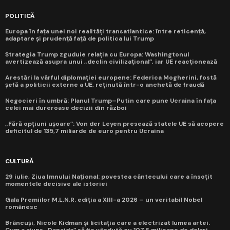
POLITICĂ
Europa în fața unei noi realități transatlantice: între reticență,
adaptare și prudență față de politica lui Trump
Strategia Trump zguduie relația cu Europa: Washingtonul
avertizează asupra unui „declin civilizațional”, iar UE reacționează
Arestări la vârful diplomației europene: Federica Mogherini, fostă
șefă a politicii externe a UE, reținută într-o anchetă de fraudă
Negocieri în umbră: Planul Trump–Putin care pune Ucraina în fața
celei mai dureroase decizii din război
„Fără opțiuni ușoare”: Von der Leyen presează statele UE să acopere
deficitul de 135,7 miliarde de euro pentru Ucraina
CULTURĂ
29 iulie, Ziua Imnului Național: povestea cântecului care a însoțit
momentele decisive ale istoriei
Gala Premiilor M.L.N.R. ediția a XIII-a 2026 – un veritabil Nobel
românesc
Brâncuși, Nicole Kidman și licitația care a electrizat lumea artei.
Cum a ajuns „Danaida” să fie vândută cu 107,6 milioane de dolari