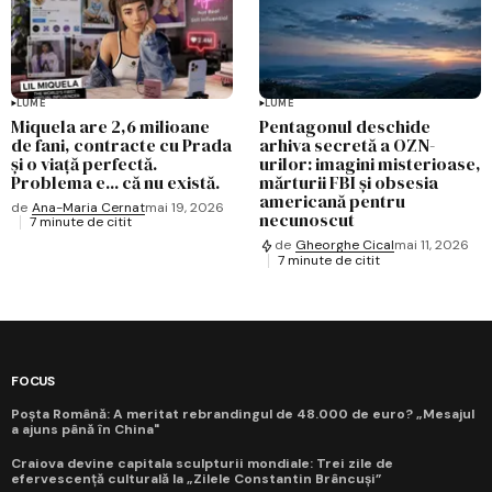
LUME
LUME
Miquela are 2,6 milioane
Pentagonul deschide
de fani, contracte cu Prada
arhiva secretă a OZN-
și o viață perfectă.
urilor: imagini misterioase,
Problema e... că nu există.
mărturii FBI și obsesia
americană pentru
de
Ana-Maria Cernat
mai 19, 2026
necunoscut
7 minute de citit
de
Gheorghe Cical
mai 11, 2026
7 minute de citit
FOCUS
Poșta Română: A meritat rebrandingul de 48.000 de euro? „Mesajul
a ajuns până în China"
Craiova devine capitala sculpturii mondiale: Trei zile de
efervescență culturală la „Zilele Constantin Brâncuși”