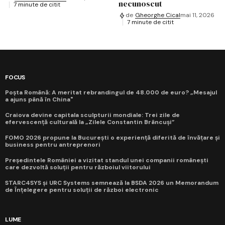
necunoscut
7 minute de citit
de
Gheorghe Cical
mai 11, 2026
7 minute de citit
FOCUS
Poșta Română: A meritat rebrandingul de 48.000 de euro? „Mesajul
a ajuns până în China"
Craiova devine capitala sculpturii mondiale: Trei zile de
efervescență culturală la „Zilele Constantin Brâncuși”
FOMO 2026 propune la București o experiență diferită de învățare și
business pentru antreprenori
Președintele României a vizitat standul unei companii românești
care dezvoltă soluții pentru războiul viitorului
STARC4SYS și URC Systems semnează la BSDA 2026 un Memorandum
de Înțelegere pentru soluții de război electronic
LUME