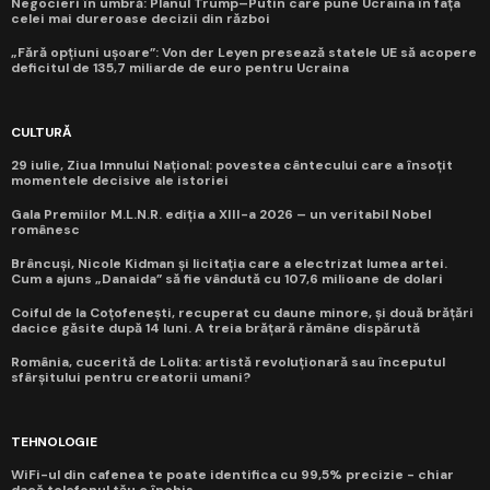
Negocieri în umbră: Planul Trump–Putin care pune Ucraina în fața
celei mai dureroase decizii din război
„Fără opțiuni ușoare”: Von der Leyen presează statele UE să acopere
deficitul de 135,7 miliarde de euro pentru Ucraina
CULTURĂ
29 iulie, Ziua Imnului Național: povestea cântecului care a însoțit
momentele decisive ale istoriei
Gala Premiilor M.L.N.R. ediția a XIII-a 2026 – un veritabil Nobel
românesc
Brâncuși, Nicole Kidman și licitația care a electrizat lumea artei.
Cum a ajuns „Danaida” să fie vândută cu 107,6 milioane de dolari
Coiful de la Coțofenești, recuperat cu daune minore, și două brățări
dacice găsite după 14 luni. A treia brățară rămâne dispărută
România, cucerită de Lolita: artistă revoluționară sau începutul
sfârșitului pentru creatorii umani?
TEHNOLOGIE
WiFi-ul din cafenea te poate identifica cu 99,5% precizie - chiar
dacă telefonul tău e închis