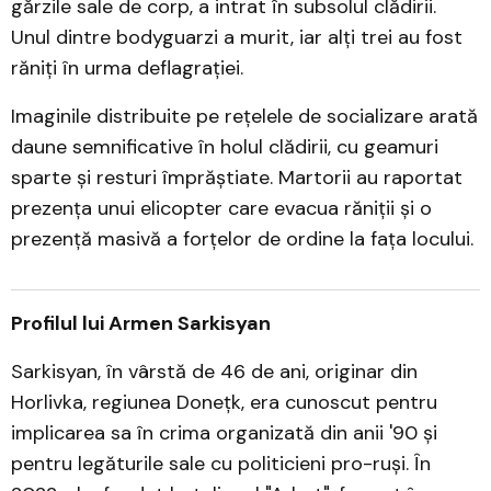
gărzile sale de corp, a intrat în subsolul clădirii.
Unul dintre bodyguarzi a murit, iar alți trei au fost
răniți în urma deflagrației.
Imaginile distribuite pe rețelele de socializare arată
daune semnificative în holul clădirii, cu geamuri
sparte și resturi împrăștiate. Martorii au raportat
prezența unui elicopter care evacua răniții și o
prezență masivă a forțelor de ordine la fața locului.
Profilul lui Armen Sarkisyan
Sarkisyan, în vârstă de 46 de ani, originar din
Horlivka, regiunea Donețk, era cunoscut pentru
implicarea sa în crima organizată din anii '90 și
pentru legăturile sale cu politicieni pro-ruși. În