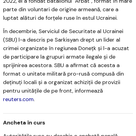
2022, el a fondat batalionul "Arbat", format în mare
parte din voluntari de origine armeană, care a
luptat alături de forțele ruse în estul Ucrainei.
În decembrie, Serviciul de Securitate al Ucrainei
(SBU) l-a descris pe Sarkisyan drept un lider al
crimei organizate în regiunea Donețk și l-a acuzat
de participare la grupuri armate ilegale și de
sprijinirea acestora. SBU a afirmat că acesta a
format o unitate militară pro-rusă compusă din
deținuți locali și a organizat achiziții de provizii
pentru unitățile de pe front, informează
reuters.com
.
Ancheta în curs