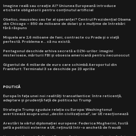
Imagine reală sau creație AI? Uniunea Europeană introduce
etichete obligatorii pentru conținutul artificial
Obelisc, mausoleu sau far al speranței? Centrul Prezidențial Obama
din Chicago – 850 de milioane de dolari și o mulțime de întrebări
fără răspuns
Miquela are 2,6 milioane de fani, contracte cu Prada și o viață
perfectă. Problema e... că nu există.
Pentagonul deschide arhiva secretă a OZN-urilor: imagini
misterioase, mărturii FBI și obsesia americană pentru necunoscut
Gigantul de 4 miliarde de euro care schimbă Aeroportul din
Frankfurt: Terminalul 3 se deschide pe 23 aprilie
POLITICĂ
Europa în fața unei noi realități transatlantice: între reticență,
adaptare și prudență față de politica lui Trump
Strategia Trump zguduie relația cu Europa: Washingtonul
avertizează asupra unui „declin civilizațional”, iar UE reacționează
Arestări la vârful diplomației europene: Federica Mogherini, fostă
șefă a politicii externe a UE, reținută într-o anchetă de fraudă