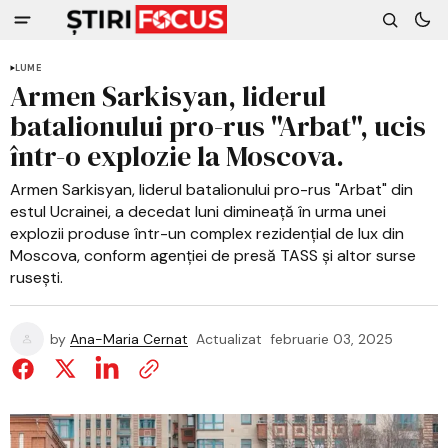
LUME
Armen Sarkisyan, liderul
batalionului pro-rus "Arbat", ucis
într-o explozie la Moscova.
Armen Sarkisyan, liderul batalionului pro-rus "Arbat" din
estul Ucrainei, a decedat luni dimineață în urma unei
explozii produse într-un complex rezidențial de lux din
Moscova, conform agenției de presă TASS și altor surse
rusești.
by
Ana-Maria Cernat
Actualizat
februarie 03, 2025