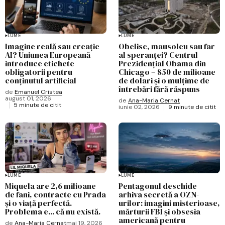
LUME
LUME
Imagine reală sau creație
Obelisc, mausoleu sau far
AI? Uniunea Europeană
al speranței? Centrul
introduce etichete
Prezidențial Obama din
obligatorii pentru
Chicago – 850 de milioane
conținutul artificial
de dolari și o mulțime de
întrebări fără răspuns
de
Emanuel Cristea
august 01, 2026
de
Ana-Maria Cernat
5 minute de citit
iunie 02, 2026
9 minute de citit
LUME
LUME
Miquela are 2,6 milioane
Pentagonul deschide
de fani, contracte cu Prada
arhiva secretă a OZN-
și o viață perfectă.
urilor: imagini misterioase,
Problema e... că nu există.
mărturii FBI și obsesia
americană pentru
de
Ana-Maria Cernat
mai 19, 2026