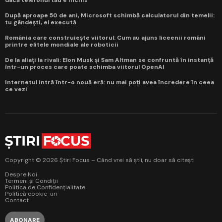
După aproape 50 de ani, Microsoft schimbă calculatorul din temelii:
tu gândești, el execută
România care construiește viitorul: Cum au ajuns liceenii români
printre elitele mondiale ale roboticii
De la aliați la rivali: Elon Musk și Sam Altman se confruntă în instanță
într-un proces care poate schimba viitorul OpenAI
Internetul intră într-o nouă eră: nu mai poți avea încredere în ceea
ce vezi
Copyright © 2026 Știri Focus – Când vrei să știi, nu doar să citești
Despre Noi
Termeni și Condiții
Politica de Confidențialitate
Politică cookie-uri
Contact
ABONARE