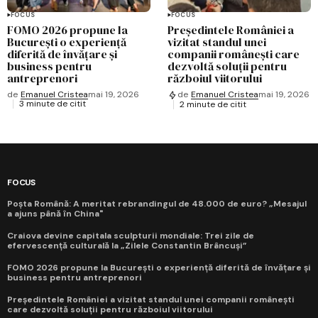
FOCUS
FOCUS
FOMO 2026 propune la
Președintele României a
București o experiență
vizitat standul unei
diferită de învățare și
companii românești care
business pentru
dezvoltă soluții pentru
antreprenori
războiul viitorului
de
Emanuel Cristea
mai 19, 2026
de
Emanuel Cristea
mai 19, 2026
3 minute de citit
2 minute de citit
FOCUS
Poșta Română: A meritat rebrandingul de 48.000 de euro? „Mesajul
a ajuns până în China"
Craiova devine capitala sculpturii mondiale: Trei zile de
efervescență culturală la „Zilele Constantin Brâncuși”
FOMO 2026 propune la București o experiență diferită de învățare și
business pentru antreprenori
Președintele României a vizitat standul unei companii românești
care dezvoltă soluții pentru războiul viitorului