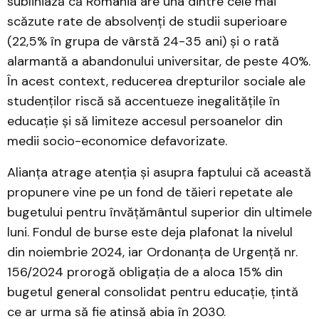
subliniază că România are una dintre cele mai
scăzute rate de absolvenți de studii superioare
(22,5% în grupa de vârstă 24-35 ani) și o rată
alarmantă a abandonului universitar, de peste 40%.
În acest context, reducerea drepturilor sociale ale
studenților riscă să accentueze inegalitățile în
educație și să limiteze accesul persoanelor din
medii socio-economice defavorizate.
Alianța atrage atenția și asupra faptului că această
propunere vine pe un fond de tăieri repetate ale
bugetului pentru învățământul superior din ultimele
luni. Fondul de burse este deja plafonat la nivelul
din noiembrie 2024, iar Ordonanța de Urgență nr.
156/2024 prorogă obligația de a aloca 15% din
bugetul general consolidat pentru educație, țintă
ce ar urma să fie atinsă abia în 2030.