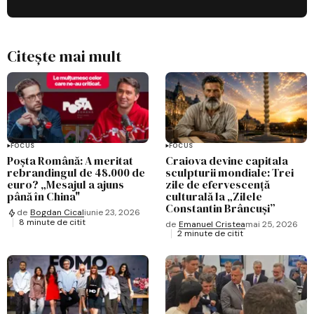
Citește mai mult
FOCUS
FOCUS
Poșta Română: A meritat
Craiova devine capitala
rebrandingul de 48.000 de
sculpturii mondiale: Trei
euro? „Mesajul a ajuns
zile de efervescență
până în China"
culturală la „Zilele
Constantin Brâncuși”
de
Bogdan Cical
iunie 23, 2026
8 minute de citit
de
Emanuel Cristea
mai 25, 2026
2 minute de citit