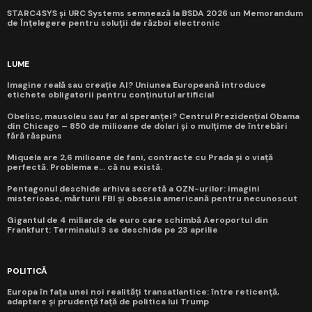
STARC4SYS și URC Systems semnează la BSDA 2026 un Memorandum
de Înțelegere pentru soluții de război electronic
LUME
Imagine reală sau creație AI? Uniunea Europeană introduce
etichete obligatorii pentru conținutul artificial
Obelisc, mausoleu sau far al speranței? Centrul Prezidențial Obama
din Chicago – 850 de milioane de dolari și o mulțime de întrebări
fără răspuns
Miquela are 2,6 milioane de fani, contracte cu Prada și o viață
perfectă. Problema e... că nu există.
Pentagonul deschide arhiva secretă a OZN-urilor: imagini
misterioase, mărturii FBI și obsesia americană pentru necunoscut
Gigantul de 4 miliarde de euro care schimbă Aeroportul din
Frankfurt: Terminalul 3 se deschide pe 23 aprilie
POLITICĂ
Europa în fața unei noi realități transatlantice: între reticență,
adaptare și prudență față de politica lui Trump