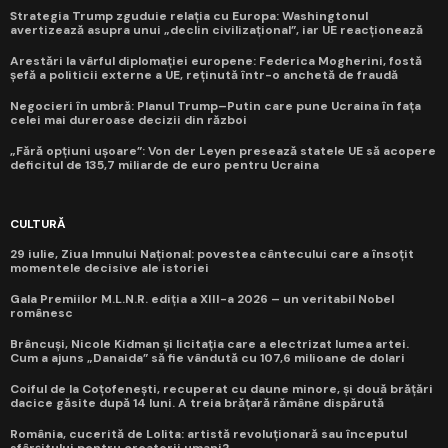
Strategia Trump zguduie relația cu Europa: Washingtonul
avertizează asupra unui „declin civilizațional”, iar UE reacționează
Arestări la vârful diplomației europene: Federica Mogherini, fostă
șefă a politicii externe a UE, reținută într-o anchetă de fraudă
Negocieri în umbră: Planul Trump–Putin care pune Ucraina în fața
celei mai dureroase decizii din război
„Fără opțiuni ușoare”: Von der Leyen presează statele UE să acopere
deficitul de 135,7 miliarde de euro pentru Ucraina
CULTURĂ
29 iulie, Ziua Imnului Național: povestea cântecului care a însoțit
momentele decisive ale istoriei
Gala Premiilor M.L.N.R. ediția a XIII-a 2026 – un veritabil Nobel
românesc
Brâncuși, Nicole Kidman și licitația care a electrizat lumea artei.
Cum a ajuns „Danaida” să fie vândută cu 107,6 milioane de dolari
Coiful de la Coțofenești, recuperat cu daune minore, și două brățări
dacice găsite după 14 luni. A treia brățară rămâne dispărută
România, cucerită de Lolita: artistă revoluționară sau începutul
sfârșitului pentru creatorii umani?