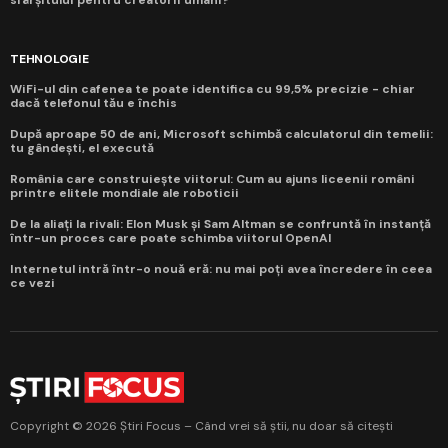
TEHNOLOGIE
WiFi-ul din cafenea te poate identifica cu 99,5% precizie - chiar
dacă telefonul tău e închis
După aproape 50 de ani, Microsoft schimbă calculatorul din temelii:
tu gândești, el execută
România care construiește viitorul: Cum au ajuns liceenii români
printre elitele mondiale ale roboticii
De la aliați la rivali: Elon Musk și Sam Altman se confruntă în instanță
într-un proces care poate schimba viitorul OpenAI
Internetul intră într-o nouă eră: nu mai poți avea încredere în ceea
ce vezi
Copyright © 2026 Știri Focus – Când vrei să știi, nu doar să citești