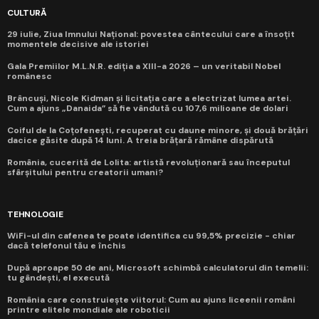
CULTURĂ
29 iulie, Ziua Imnului Național: povestea cântecului care a însoțit
momentele decisive ale istoriei
Gala Premiilor M.L.N.R. ediția a XIII-a 2026 – un veritabil Nobel
românesc
Brâncuși, Nicole Kidman și licitația care a electrizat lumea artei.
Cum a ajuns „Danaida” să fie vândută cu 107,6 milioane de dolari
Coiful de la Coțofenești, recuperat cu daune minore, și două brățări
dacice găsite după 14 luni. A treia brățară rămâne dispărută
România, cucerită de Lolita: artistă revoluționară sau începutul
sfârșitului pentru creatorii umani?
TEHNOLOGIE
WiFi-ul din cafenea te poate identifica cu 99,5% precizie - chiar
dacă telefonul tău e închis
După aproape 50 de ani, Microsoft schimbă calculatorul din temelii:
tu gândești, el execută
România care construiește viitorul: Cum au ajuns liceenii români
printre elitele mondiale ale roboticii