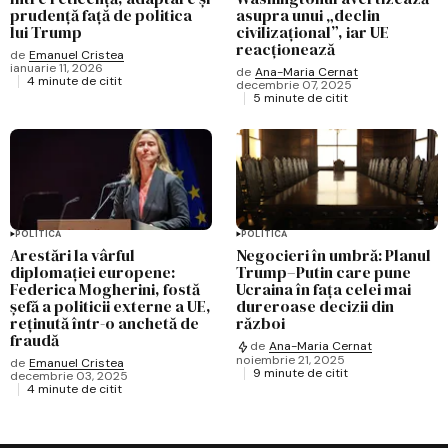
prudență față de politica
asupra unui „declin
lui Trump
civilizațional”, iar UE
reacționează
de
Emanuel Cristea
ianuarie 11, 2026
de
Ana-Maria Cernat
4 minute de citit
decembrie 07, 2025
5 minute de citit
POLITICĂ
POLITICĂ
Arestări la vârful
Negocieri în umbră: Planul
diplomației europene:
Trump–Putin care pune
Federica Mogherini, fostă
Ucraina în fața celei mai
șefă a politicii externe a UE,
dureroase decizii din
reținută într-o anchetă de
război
fraudă
de
Ana-Maria Cernat
noiembrie 21, 2025
de
Emanuel Cristea
9 minute de citit
decembrie 03, 2025
4 minute de citit