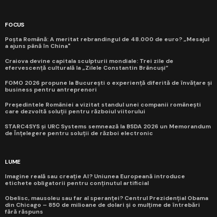
FOCUS
Poșta Română: A meritat rebrandingul de 48.000 de euro? „Mesajul
a ajuns până în China"
Craiova devine capitala sculpturii mondiale: Trei zile de
efervescență culturală la „Zilele Constantin Brâncuși”
FOMO 2026 propune la București o experiență diferită de învățare și
business pentru antreprenori
Președintele României a vizitat standul unei companii românești
care dezvoltă soluții pentru războiul viitorului
STARC4SYS și URC Systems semnează la BSDA 2026 un Memorandum
de Înțelegere pentru soluții de război electronic
LUME
Imagine reală sau creație AI? Uniunea Europeană introduce
etichete obligatorii pentru conținutul artificial
Obelisc, mausoleu sau far al speranței? Centrul Prezidențial Obama
din Chicago – 850 de milioane de dolari și o mulțime de întrebări
fără răspuns