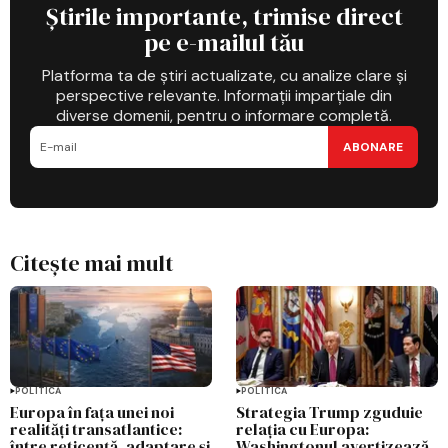
Știrile importante, trimise direct
pe e-mailul tău
Platforma ta de știri actualizate, cu analize clare și
perspective relevante. Informații imparțiale din
diverse domenii, pentru o informare completă.
ABONARE
Citește mai mult
POLITICĂ
POLITICĂ
Europa în fața unei noi
Strategia Trump zguduie
realități transatlantice:
relația cu Europa:
între reticență, adaptare și
Washingtonul avertizează