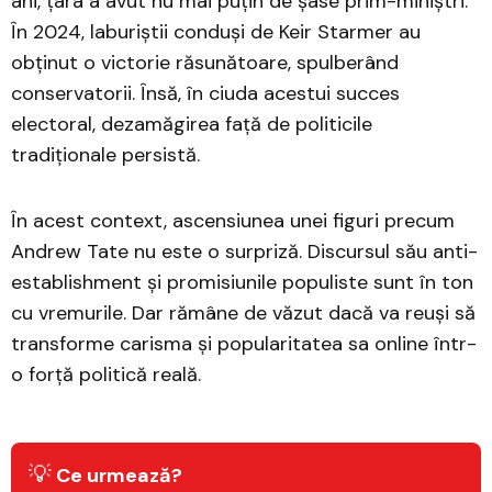
ani, țara a avut nu mai puțin de șase prim-miniștri.
În 2024, laburiștii conduși de Keir Starmer au
obținut o victorie răsunătoare, spulberând
conservatorii. Însă, în ciuda acestui succes
electoral, dezamăgirea față de politicile
tradiționale persistă.
În acest context, ascensiunea unei figuri precum
Andrew Tate nu este o surpriză. Discursul său anti-
establishment și promisiunile populiste sunt în ton
cu vremurile. Dar rămâne de văzut dacă va reuși să
transforme carisma și popularitatea sa online într-
o forță politică reală.
💡
Ce urmează?