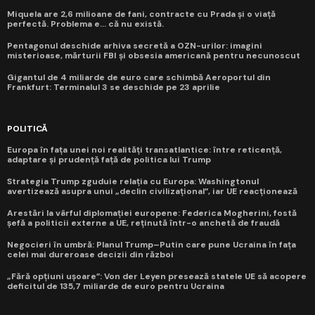
Miquela are 2,6 milioane de fani, contracte cu Prada și o viață
perfectă. Problema e... că nu există.
Pentagonul deschide arhiva secretă a OZN-urilor: imagini
misterioase, mărturii FBI și obsesia americană pentru necunoscut
Gigantul de 4 miliarde de euro care schimbă Aeroportul din
Frankfurt: Terminalul 3 se deschide pe 23 aprilie
POLITICĂ
Europa în fața unei noi realități transatlantice: între reticență,
adaptare și prudență față de politica lui Trump
Strategia Trump zguduie relația cu Europa: Washingtonul
avertizează asupra unui „declin civilizațional”, iar UE reacționează
Arestări la vârful diplomației europene: Federica Mogherini, fostă
șefă a politicii externe a UE, reținută într-o anchetă de fraudă
Negocieri în umbră: Planul Trump–Putin care pune Ucraina în fața
celei mai dureroase decizii din război
„Fără opțiuni ușoare”: Von der Leyen presează statele UE să acopere
deficitul de 135,7 miliarde de euro pentru Ucraina