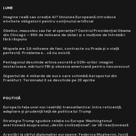
LUME
Imagine reală sau creație AI? Uniunea Europeană introduce
etichete obligatorii pentru conținutul artificial
Obelisc, mausoleu sau far al speranței? Centrul Prezidențial Obama
din Chicago – 850 de milioane de dolari și o mulțime de întrebări
fără răspuns
Miquela are 2,6 milioane de fani, contracte cu Prada și o viață
perfectă. Problema e... că nu există.
Pentagonul deschide arhiva secretă a OZN-urilor: imagini
misterioase, mărturii FBI și obsesia americană pentru necunoscut
Gigantul de 4 miliarde de euro care schimbă Aeroportul din
Frankfurt: Terminalul 3 se deschide pe 23 aprilie
POLITICĂ
Europa în fața unei noi realități transatlantice: între reticență,
adaptare și prudență față de politica lui Trump
Strategia Trump zguduie relația cu Europa: Washingtonul
avertizează asupra unui „declin civilizațional”, iar UE reacționează
Arestări la vârful diplomației europene: Federica Mogherini, fostă