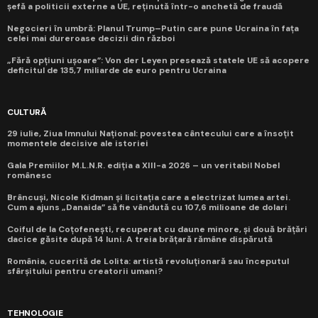
șefă a politicii externe a UE, reținută într-o anchetă de fraudă
Negocieri în umbră: Planul Trump–Putin care pune Ucraina în fața
celei mai dureroase decizii din război
„Fără opțiuni ușoare”: Von der Leyen presează statele UE să acopere
deficitul de 135,7 miliarde de euro pentru Ucraina
CULTURĂ
29 iulie, Ziua Imnului Național: povestea cântecului care a însoțit
momentele decisive ale istoriei
Gala Premiilor M.L.N.R. ediția a XIII-a 2026 – un veritabil Nobel
românesc
Brâncuși, Nicole Kidman și licitația care a electrizat lumea artei.
Cum a ajuns „Danaida” să fie vândută cu 107,6 milioane de dolari
Coiful de la Coțofenești, recuperat cu daune minore, și două brățări
dacice găsite după 14 luni. A treia brățară rămâne dispărută
România, cucerită de Lolita: artistă revoluționară sau începutul
sfârșitului pentru creatorii umani?
TEHNOLOGIE