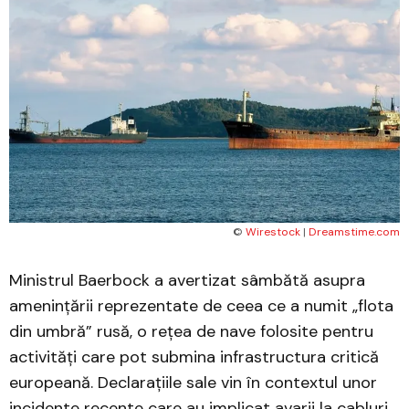
© 
Wirestock
 | 
Dreamstime.com
Ministrul Baerbock a avertizat sâmbătă asupra
amenințării reprezentate de ceea ce a numit „flota
din umbră” rusă, o rețea de nave folosite pentru
activități care pot submina infrastructura critică
europeană. Declarațiile sale vin în contextul unor
incidente recente care au implicat avarii la cabluri