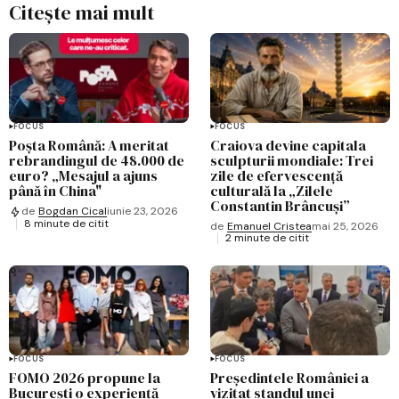
Citește mai mult
FOCUS
FOCUS
Poșta Română: A meritat
Craiova devine capitala
rebrandingul de 48.000 de
sculpturii mondiale: Trei
euro? „Mesajul a ajuns
zile de efervescență
până în China"
culturală la „Zilele
Constantin Brâncuși”
de
Bogdan Cical
iunie 23, 2026
8 minute de citit
de
Emanuel Cristea
mai 25, 2026
2 minute de citit
FOCUS
FOCUS
FOMO 2026 propune la
Președintele României a
București o experiență
vizitat standul unei