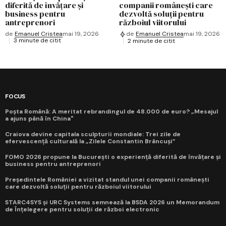
diferită de învățare și
companii românești care
business pentru
dezvoltă soluții pentru
antreprenori
războiul viitorului
de
Emanuel Cristea
mai 19, 2026
de
Emanuel Cristea
mai 19, 2026
3 minute de citit
2 minute de citit
FOCUS
Poșta Română: A meritat rebrandingul de 48.000 de euro? „Mesajul
a ajuns până în China"
Craiova devine capitala sculpturii mondiale: Trei zile de
efervescență culturală la „Zilele Constantin Brâncuși”
FOMO 2026 propune la București o experiență diferită de învățare și
business pentru antreprenori
Președintele României a vizitat standul unei companii românești
care dezvoltă soluții pentru războiul viitorului
STARC4SYS și URC Systems semnează la BSDA 2026 un Memorandum
de Înțelegere pentru soluții de război electronic