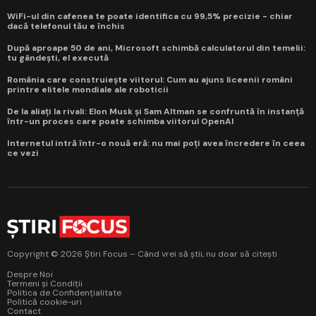
WiFi-ul din cafenea te poate identifica cu 99,5% precizie - chiar
dacă telefonul tău e închis
După aproape 50 de ani, Microsoft schimbă calculatorul din temelii:
tu gândești, el execută
România care construiește viitorul: Cum au ajuns liceenii români
printre elitele mondiale ale roboticii
De la aliați la rivali: Elon Musk și Sam Altman se confruntă în instanță
într-un proces care poate schimba viitorul OpenAI
Internetul intră într-o nouă eră: nu mai poți avea încredere în ceea
ce vezi
Copyright © 2026 Știri Focus – Când vrei să știi, nu doar să citești
Despre Noi
Termeni și Condiții
Politica de Confidențialitate
Politică cookie-uri
Contact