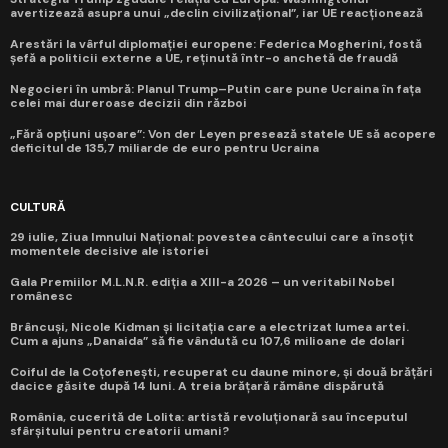
avertizează asupra unui „declin civilizațional”, iar UE reacționează
Arestări la vârful diplomației europene: Federica Mogherini, fostă
șefă a politicii externe a UE, reținută într-o anchetă de fraudă
Negocieri în umbră: Planul Trump–Putin care pune Ucraina în fața
celei mai dureroase decizii din război
„Fără opțiuni ușoare”: Von der Leyen presează statele UE să acopere
deficitul de 135,7 miliarde de euro pentru Ucraina
CULTURĂ
29 iulie, Ziua Imnului Național: povestea cântecului care a însoțit
momentele decisive ale istoriei
Gala Premiilor M.L.N.R. ediția a XIII-a 2026 – un veritabil Nobel
românesc
Brâncuși, Nicole Kidman și licitația care a electrizat lumea artei.
Cum a ajuns „Danaida” să fie vândută cu 107,6 milioane de dolari
Coiful de la Coțofenești, recuperat cu daune minore, și două brățări
dacice găsite după 14 luni. A treia brățară rămâne dispărută
România, cucerită de Lolita: artistă revoluționară sau începutul
sfârșitului pentru creatorii umani?