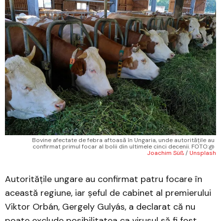
 Bovine afectate de febra aftoasă în Ungaria, unde autoritățile au 
confirmat primul focar al bolii din ultimele cinci decenii. FOTO:@ 
Joachim Süß
 / 
Unsplash
​Autoritățile ungare au confirmat patru focare în
această regiune, iar șeful de cabinet al premierului
Viktor Orbán, Gergely Gulyás, a declarat că nu
poate exclude posibilitatea ca virusul să fi fost