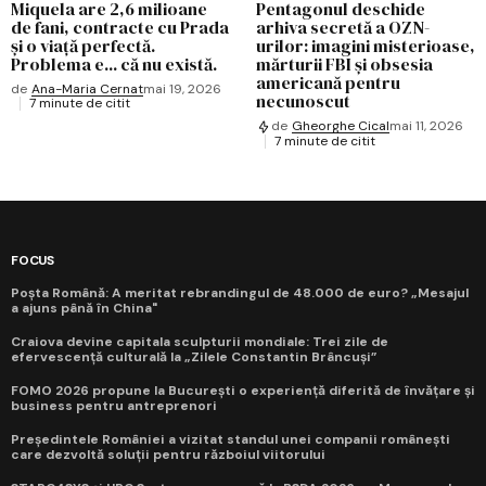
Miquela are 2,6 milioane
Pentagonul deschide
de fani, contracte cu Prada
arhiva secretă a OZN-
și o viață perfectă.
urilor: imagini misterioase,
Problema e... că nu există.
mărturii FBI și obsesia
americană pentru
de
Ana-Maria Cernat
mai 19, 2026
necunoscut
7 minute de citit
de
Gheorghe Cical
mai 11, 2026
7 minute de citit
FOCUS
Poșta Română: A meritat rebrandingul de 48.000 de euro? „Mesajul
a ajuns până în China"
Craiova devine capitala sculpturii mondiale: Trei zile de
efervescență culturală la „Zilele Constantin Brâncuși”
FOMO 2026 propune la București o experiență diferită de învățare și
business pentru antreprenori
Președintele României a vizitat standul unei companii românești
care dezvoltă soluții pentru războiul viitorului