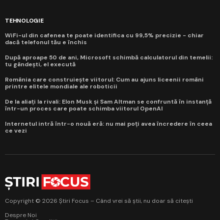
TEHNOLOGIE
WiFi-ul din cafenea te poate identifica cu 99,5% precizie - chiar
dacă telefonul tău e închis
După aproape 50 de ani, Microsoft schimbă calculatorul din temelii:
tu gândești, el execută
România care construiește viitorul: Cum au ajuns liceenii români
printre elitele mondiale ale roboticii
De la aliați la rivali: Elon Musk și Sam Altman se confruntă în instanță
într-un proces care poate schimba viitorul OpenAI
Internetul intră într-o nouă eră: nu mai poți avea încredere în ceea
ce vezi
Copyright © 2026 Știri Focus – Când vrei să știi, nu doar să citești
Despre Noi