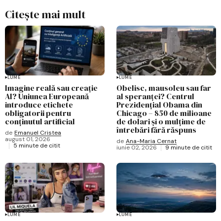
Citește mai mult
LUME
LUME
Imagine reală sau creație
Obelisc, mausoleu sau far
AI? Uniunea Europeană
al speranței? Centrul
introduce etichete
Prezidențial Obama din
obligatorii pentru
Chicago – 850 de milioane
conținutul artificial
de dolari și o mulțime de
întrebări fără răspuns
de
Emanuel Cristea
august 01, 2026
de
Ana-Maria Cernat
5 minute de citit
iunie 02, 2026
9 minute de citit
LUME
LUME