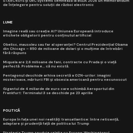
STARC4SYS și URC Systems semnează la BSDA 2026 un Memorandum
de Înțelegere pentru soluții de război electronic
LUME
Imagine reală sau creație AI? Uniunea Europeană introduce
etichete obligatorii pentru conținutul artificial
Obelisc, mausoleu sau far al speranței? Centrul Prezidențial Obama
din Chicago – 850 de milioane de dolari și o mulțime de întrebări
fără răspuns
Miquela are 2,6 milioane de fani, contracte cu Prada și o viață
perfectă. Problema e... că nu există.
Pentagonul deschide arhiva secretă a OZN-urilor: imagini
misterioase, mărturii FBI și obsesia americană pentru necunoscut
Gigantul de 4 miliarde de euro care schimbă Aeroportul din
Frankfurt: Terminalul 3 se deschide pe 23 aprilie
POLITICĂ
Europa în fața unei noi realități transatlantice: între reticență,
adaptare și prudență față de politica lui Trump
Strategia Trump zguduie relația cu Europa: Washingtonul