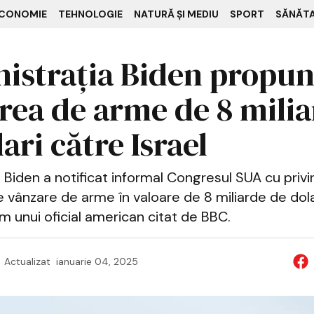
CONOMIE
TEHNOLOGIE
NATURĂ ȘI MEDIU
SPORT
SĂNĂT
istrația Biden propu
rea de arme de 8 mili
ari către Israel
 Biden a notificat informal Congresul SUA cu privir
 vânzare de arme în valoare de 8 miliarde de dola
rm unui oficial american citat de BBC.
Actualizat
ianuarie 04, 2025