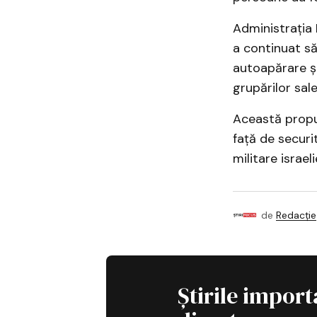
Administrația 
a continuat să
autoapărare și
grupărilor sale 
Această propu
față de securit
militare israel
de
Redacție
Știrile import