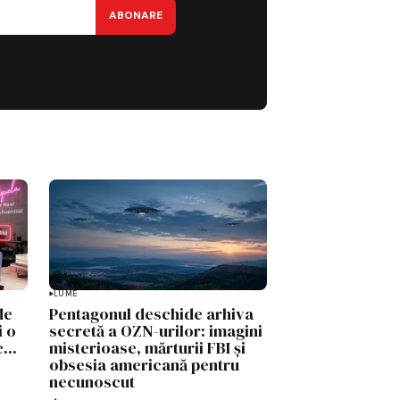
ABONARE
LUME
de
Pentagonul deschide arhiva
i o
secretă a OZN-urilor: imagini
...
misterioase, mărturii FBI și
obsesia americană pentru
necunoscut