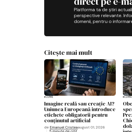
direct pe e-ma
Platforma ta de știri actuali
perspective relevante. Infor
domenii, pentru o informar
Citește mai mult
LUME
LUME
Imagine reală sau creație AI?
Obe
Uniunea Europeană introduce
spe
etichete obligatorii pentru
Pre
conținutul artificial
Chi
dol
de
Emanuel Cristea
august 01, 2026
înt
5 minute de citit