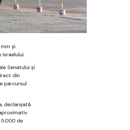
5 mm și
Israelului.
le Senatului și
rect din
e parcursul
za, declanșată
aproximativ
 45.000 de