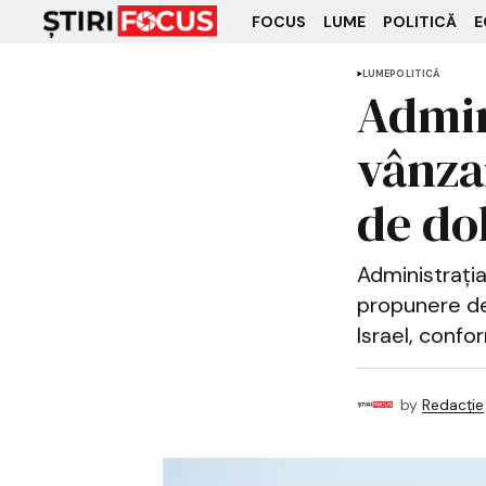
FOCUS
LUME
POLITICĂ
E
LUME
POLITICĂ
Admin
vânza
de dol
Administrația
propunere de
Israel, confo
by
Redacție