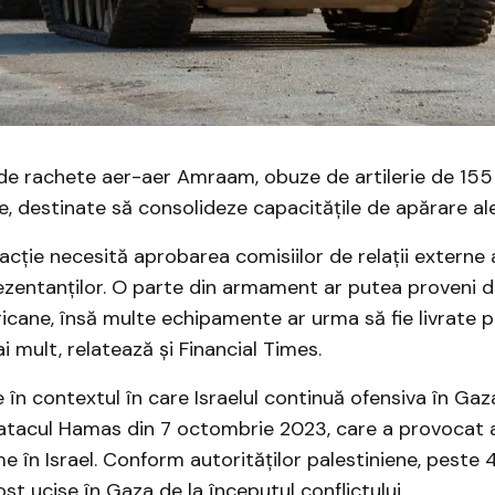
ude rachete aer-aer Amraam, obuze de artilerie de 15
e, destinate să consolideze capacitățile de apărare ale 
cție necesită aprobarea comisiilor de relații externe a
zentanților. O parte din armament ar putea proveni di
icane, însă multe echipamente ar urma să fie livrate p
i mult, relatează și Financial Times.
e în contextul în care Israelul continuă ofensiva în Ga
 atacul Hamas din 7 octombrie 2023, care a provocat 
me în Israel. Conform autorităților palestiniene, peste
st ucise în Gaza de la începutul conflictului.