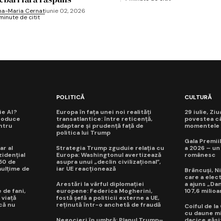
na-Maria Cernat
iunie 02, 2026
minute de citit
POLITICĂ
CULTURĂ
ie AI?
Europa în fața unei noi realități
29 iulie, Zi
roduce
transatlantice: între reticență,
povestea câ
ntru
adaptare și prudență față de
momentele d
politica lui Trump
Gala Premiil
ar al
Strategia Trump zguduie relația cu
a 2026 – un
idențial
Europa: Washingtonul avertizează
românesc
50 de
asupra unui „declin civilizațional”,
mulțime de
iar UE reacționează
Brâncuși, Ni
care a elec
Arestări la vârful diplomației
a ajuns „Da
 de fani,
europene: Federica Mogherini,
107,6 milioa
 viață
fostă șefă a politicii externe a UE,
 că nu
reținută într-o anchetă de fraudă
Coiful de l
cu daune mi
Negocieri în umbră: Planul Trump–
dacice găsit