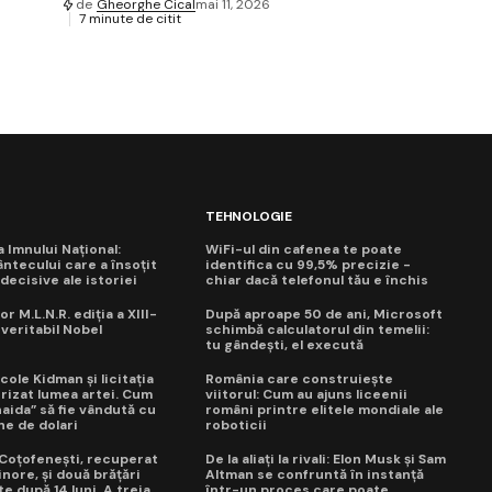
de
Gheorghe Cical
mai 11, 2026
7 minute de citit
TEHNOLOGIE
ua Imnului Național:
WiFi-ul din cafenea te poate
ntecului care a însoțit
identifica cu 99,5% precizie -
ecisive ale istoriei
chiar dacă telefonul tău e închis
or M.L.N.R. ediția a XIII-
După aproape 50 de ani, Microsoft
 veritabil Nobel
schimbă calculatorul din temelii:
tu gândești, el execută
cole Kidman și licitația
România care construiește
trizat lumea artei. Cum
viitorul: Cum au ajuns liceenii
naida” să fie vândută cu
români printre elitele mondiale ale
ne de dolari
roboticii
a Coțofenești, recuperat
De la aliați la rivali: Elon Musk și Sam
nore, și două brățări
Altman se confruntă în instanță
e după 14 luni. A treia
într-un proces care poate