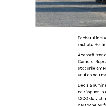
Pachetul incl
rachete Hellfir
Această tranza
Camerei Repre
stocurile amer
unui an sau ma
Decizia survin
ca răspuns la
1.200 de victi
persoane au fo