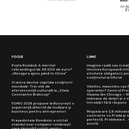
de
A
9 
FOCUS
LUME
Poșta Română: A meritat
Imagine reală sau creaț
rebrandingul de 48.000 de euro?
Uniunea Europeană int
„Mesajul a ajuns până în China"
etichete obligatorii pe
conținutul artificial
Craiova devine capitala sculpturii
mondiale: Trei zile de
Obelisc, mausoleu sau f
efervescență culturală la „Zilele
speranței? Centrul Prez
Constantin Brâncuși”
Obama din Chicago – 8
milioane de dolari și o 
întrebări fără răspuns
FOMO 2026 propune la București o
experiență diferită de învățare și
business pentru antreprenori
Miquela are 2,6 milioane
contracte cu Prada și o
perfectă. Problema e...
Președintele României a vizitat
există.
standul unei companii românești
care dezvoltă soluții pentru