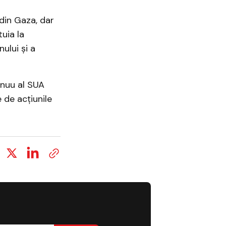
 din Gaza, dar
uia la
ului și a
nuu al SUA
e de acțiunile