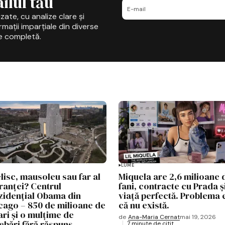
ilul tău
zate, cu analize clare și
mații imparțiale din diverse
e completă.
LUME
lisc, mausoleu sau far al
Miquela are 2,6 milioane 
ranței? Centrul
fani, contracte cu Prada ș
zidențial Obama din
viață perfectă. Problema e
cago – 850 de milioane de
că nu există.
ari și o mulțime de
de
Ana-Maria Cernat
mai 19, 2026
rebări fără răspuns
7 minute de citit