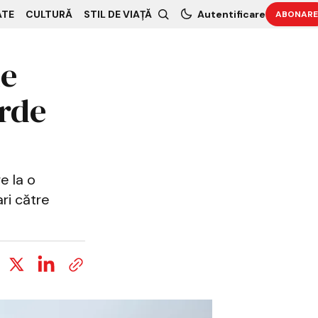
ATE
CULTURĂ
STIL DE VIAȚĂ
Autentificare
ABONARE
ne
arde
e la o
ri către