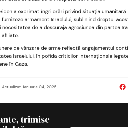
Biden a exprimat îngrijorări privind situația umanitară
 furnizeze armament Israelului, subliniind dreptul acest
 necesitatea de a descuraja agresiunea din partea Iran
afiliate.
nere de vânzare de arme reflectă angajamentul conti
atea Israelului, în pofida criticilor internaționale legat
iene în Gaza.
Actualizat
ianuarie 04, 2025
ante, trimise